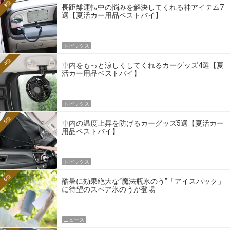
3位
長距離運転中の悩みを解決してくれる神アイテム7
選【夏活カー用品ベストバイ】
トピックス
4位
車内をもっと涼しくしてくれるカーグッズ4選【夏
活カー用品ベストバイ】
トピックス
5位
車内の温度上昇を防げるカーグッズ5選【夏活カー
用品ベストバイ】
トピックス
6位
酷暑に効果絶大な“魔法瓶氷のう”「アイスパック」
に待望のスペア氷のうが登場
ニュース