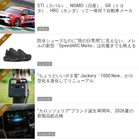
7位
STI（スバル）、NISMO（日産）、GR（トヨ
タ）、HRC（ホンダ）って一体何？自動車メーカ
ーの4大ワークスブランドを探る
コラム
8位
防水シューズなのに“雨の日専用”に見えない。メレ
ルの新型「SpeedARC Matis」は街履きでも映える
ニュース
9位
“ちょうどいいポタ電” Jackery「1000 New」が小
型化＆進化してリニューアル
ニュース
10位
“カロッツェリア”ブランド誕生40周年。2026夏の
新製品総点検
トピックス