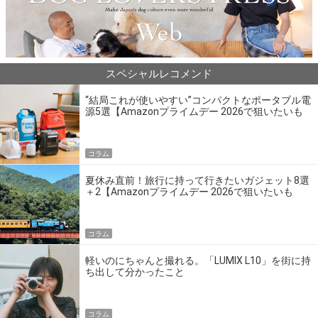
スペシャルレコメンド
“結局これが使いやすい”コンパクトなポータブル電
源5選【Amazonプライムデー 2026で狙いたいも
の】
コラム
夏休み直前！旅行に持って行きたいガジェット8選
＋2【Amazonプライムデー 2026で狙いたいも
の】
コラム
軽いのにちゃんと撮れる。「LUMIX L10」を街に持
ち出して分かったこと
コラム