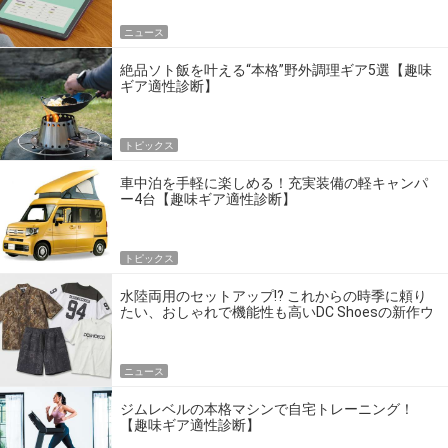
ニュース
絶品ソト飯を叶える“本格”野外調理ギア5選【趣味
ギア適性診断】
トピックス
車中泊を手軽に楽しめる！充実装備の軽キャンパ
ー4台【趣味ギア適性診断】
トピックス
水陸両用のセットアップ!? これからの時季に頼り
たい、おしゃれで機能性も高いDC Shoesの新作ウ
エア
ニュース
ジムレベルの本格マシンで自宅トレーニング！
【趣味ギア適性診断】