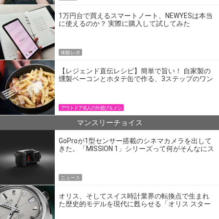
1万円台で買えるスマートノート、NEWYESは本当
に使えるのか？ 実際に購入して試してみた
体験レポ
【レジェンド直伝レシピ】簡単で旨い！ 自家製の
燻製ベーコンとホタテ缶で作る、3ステップのワン
パン飯
アウトドア名人の外遊び＆メシ
マンスリーチョイス
GoProが1型センサー搭載のシネマカメラを出して
きた。「MISSION 1」シリーズって何がそんなにス
ゴいの？
ニュース
オリス、そしてスイス時計業界の転換点で生まれ
た歴史的モデルを現代に甦らせる「オリス スター
エディション」