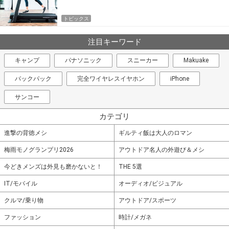
トピックス
注目キーワード
キャンプ
パナソニック
スニーカー
Makuake
バックパック
完全ワイヤレスイヤホン
iPhone
サンコー
カテゴリ
進撃の背徳メシ
ギルティ飯は大人のロマン
梅雨モノグランプリ2026
アウトドア名人の外遊び＆メシ
今どきメンズは外見も磨かないと！
THE 5選
IT/モバイル
オーディオ/ビジュアル
クルマ/乗り物
アウトドア/スポーツ
ファッション
時計/メガネ