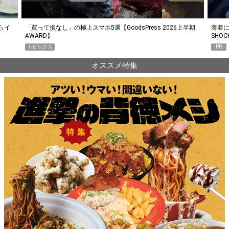
らイ
「買って損なし」の極上スマホ5選【GoodsPress 2026上半期
薄着に
AWARD】
SHO
トピックス
PR
オススメ特集