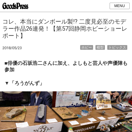
MENU
コレ、本当にダンボール製!? 二度見必至のモデ
ラー作品26連発！【第57回静岡ホビーショーレ
ポート】
ホビー
模型
トピックス
2018/05/23
■俳優の石坂浩二さんに加え、よしもと芸人や声優陣も
参加
▼「ろうがんず」