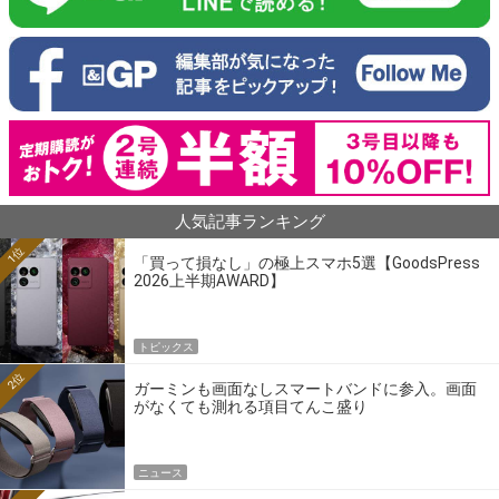
人気記事ランキング
1位
「買って損なし」の極上スマホ5選【GoodsPress
2026上半期AWARD】
トピックス
2位
ガーミンも画面なしスマートバンドに参入。画面
がなくても測れる項目てんこ盛り
ニュース