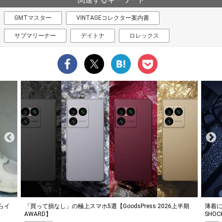
GMTマスター
VINTAGEコレクター案内書
サブマリーナー
デイトナ
ロレックス
らイ
「買って損なし」の極上スマホ5選【GoodsPress 2026上半期
薄着に
AWARD】
SHO