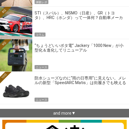
体験レポ
8位
STI（スバル）、NISMO（日産）、GR（トヨ
タ）、HRC（ホンダ）って一体何？自動車メーカ
ーの4大ワークスブランドを探る
コラム
9位
“ちょうどいいポタ電” Jackery「1000 New」が小
型化＆進化してリニューアル
ニュース
10位
防水シューズなのに“雨の日専用”に見えない。メレ
ルの新型「SpeedARC Matis」は街履きでも映える
ニュース
and more▼