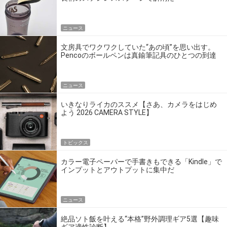
ニュース
文房具でワクワクしていた“あの頃”を思い出す。
Pencoのボールペンは真鍮筆記具のひとつの到達
点だ
ニュース
いきなりライカのススメ【さあ、カメラをはじめ
よう 2026 CAMERA STYLE】
トピックス
カラー電子ペーパーで手書きもできる「Kindle」で
インプットとアウトプットに集中だ
ニュース
絶品ソト飯を叶える“本格”野外調理ギア5選【趣味
ギア適性診断】