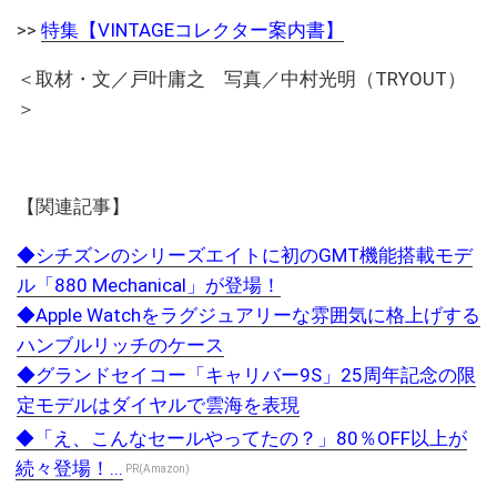
>>
特集【VINTAGEコレクター案内書】
＜取材・文／戸叶庸之 写真／中村光明（TRYOUT）
＞
【関連記事】
◆シチズンのシリーズエイトに初のGMT機能搭載モデ
ル「880 Mechanical」が登場！
◆Apple Watchをラグジュアリーな雰囲気に格上げする
ハンブルリッチのケース
◆グランドセイコー「キャリバー9S」25周年記念の限
定モデルはダイヤルで雲海を表現
◆「え、こんなセールやってたの？」80％OFF以上が
続々登場！...
PR(Amazon)