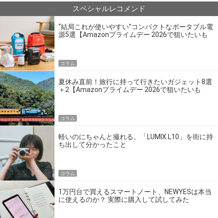
スペシャルレコメンド
“結局これが使いやすい”コンパクトなポータブル電
源5選【Amazonプライムデー 2026で狙いたいも
の】
コラム
夏休み直前！旅行に持って行きたいガジェット8選
＋2【Amazonプライムデー 2026で狙いたいも
の】
コラム
軽いのにちゃんと撮れる。「LUMIX L10」を街に持
ち出して分かったこと
コラム
1万円台で買えるスマートノート、NEWYESは本当
に使えるのか？ 実際に購入して試してみた