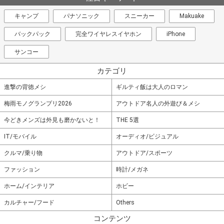
キャンプ
パナソニック
スニーカー
Makuake
バックパック
完全ワイヤレスイヤホン
iPhone
サンコー
カテゴリ
進撃の背徳メシ
ギルティ飯は大人のロマン
梅雨モノグランプリ2026
アウトドア名人の外遊び＆メシ
今どきメンズは外見も磨かないと！
THE 5選
IT/モバイル
オーディオ/ビジュアル
クルマ/乗り物
アウトドア/スポーツ
ファッション
時計/メガネ
ホーム/インテリア
ホビー
カルチャー/フード
Others
コンテンツ