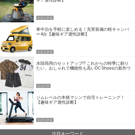
トピックス
車中泊を手軽に楽しめる！充実装備の軽キャンパ
ー4台【趣味ギア適性診断】
トピックス
水陸両用のセットアップ!? これからの時季に頼り
たい、おしゃれで機能性も高いDC Shoesの新作ウ
エア
ニュース
ジムレベルの本格マシンで自宅トレーニング！
【趣味ギア適性診断】
トピックス
注目キーワード