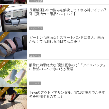
トピックス
4位
長距離運転中の悩みを解決してくれる神アイテム7
選【夏活カー用品ベストバイ】
トピックス
5位
ガーミンも画面なしスマートバンドに参入。画面
がなくても測れる項目てんこ盛り
ニュース
6位
酷暑に効果絶大な“魔法瓶氷のう”「アイスパック」
に待望のスペア氷のうが登場
ニュース
7位
Tevaのアウトドアサンダル、実は街履きでこそ本
領を発揮するのでは？