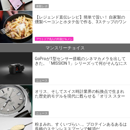
体験レポ
【レジェンド直伝レシピ】簡単で旨い！ 自家製の
燻製ベーコンとホタテ缶で作る、3ステップのワン
パン飯
アウトドア名人の外遊び＆メシ
マンスリーチョイス
GoProが1型センサー搭載のシネマカメラを出して
きた。「MISSION 1」シリーズって何がそんなにス
ゴいの？
ニュース
オリス、そしてスイス時計業界の転換点で生まれ
た歴史的モデルを現代に甦らせる「オリス スター
エディション」
ニュース
粉まみれ、すくいづらい…。プロテインあるあるは
長柄のステンレススプーンで解消だ