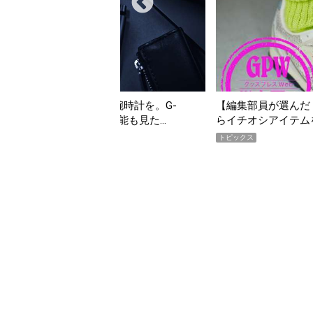
んだ「指名買い」】2026年7月掲載記事か
「買って損なし」の極上
イテムをピックアップ！
期AWARD】
トピックス