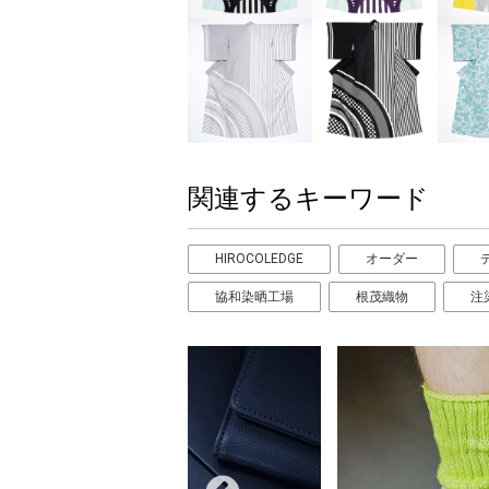
関連するキーワード
HIROCOLEDGE
オーダー
協和染晒工場
根茂織物
注