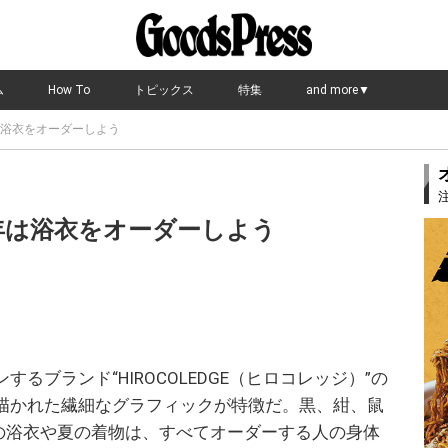
ム
How To
トピックス
特集
and more▼
は浴衣をオーダーしよう
年は浴衣をオーダーしよう
るブランド“HIROCOLEDGE（ヒロコレッジ）”の
描かれた繊細なグラフィックが特徴だ。黒、紺、鼠
類の浴衣や夏の着物は、すべてオーダーする人の身体