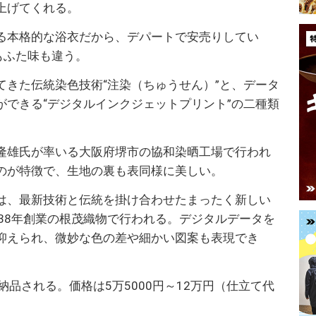
上げてくれる。
る本格的な浴衣だから、デパートで安売りしてい
もふた味も違う。
てきた伝統染色技術“注染（ちゅうせん）”と、データ
ができる“デジタルインクジェットプリント”の二種類
隆雄氏が率いる大阪府堺市の協和染晒工場で行われ
のが特徴で、生地の裏も表同様に美しい。
は、最新技術と伝統を掛け合わせたまったく新しい
38年創業の根茂織物で行われる。デジタルデータを
抑えられ、微妙な色の差や細かい図案も表現でき
納品される。価格は5万5000円～12万円（仕立て代