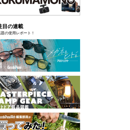
注目の連載
話題の使用レポート！
映える”タフな腕時計を。G-
【編集部員が選んだ「指名買い」
STER」は本当に機能も見た…
らイチオシアイテムをピックア
トピックス