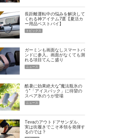
長距離運転中の悩みを解決して
くれる神アイテム7選【夏活カ
ー用品ベストバイ】
トピックス
ガーミンも画面なしスマートバ
ンドに参入。画面がなくても測
れる項目てんこ盛り
ニュース
酷暑に効果絶大な“魔法瓶氷の
う”「アイスパック」に待望の
スペア氷のうが登場
ニュース
Tevaのアウトドアサンダル、
実は街履きでこそ本領を発揮す
るのでは？