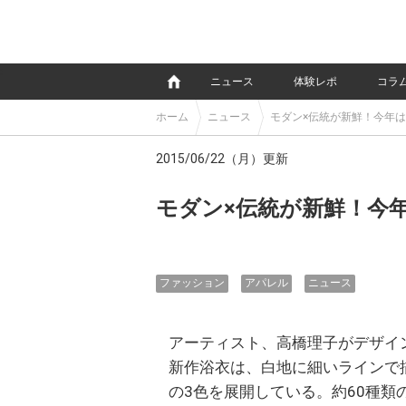
e
ニュース
体験レポ
コラ
ホーム
ニュース
モダン×伝統が新鮮！今年
2015/06/22（月）更新
モダン×伝統が新鮮！今
ファッション
アパレル
ニュース
アーティスト、高橋理子がデザインす
新作浴衣は、白地に細いラインで
の3色を展開している。約60種