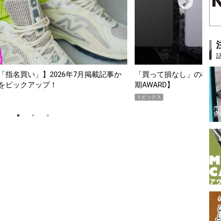
スマホ5選【GoodsPress 2026上半
薄着になる季節の夏こそ“
SHOCK「GRAVITYMA
PR