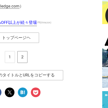
coledge.com
）
%OFF以上が続々登場
PR(Amazon)
トップページヘ
1
2
のタイトルとURLをコピーする