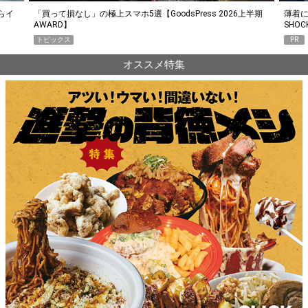
らイ
「買って損なし」の極上スマホ5選【GoodsPress 2026上半期
薄着に
AWARD】
SHO
トピックス
PR
オススメ特集