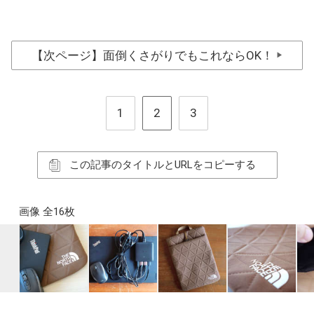
【次ページ】面倒くさがりでもこれならOK！
▶
1
2
3
この記事のタイトルとURLをコピーする
画像 全16枚