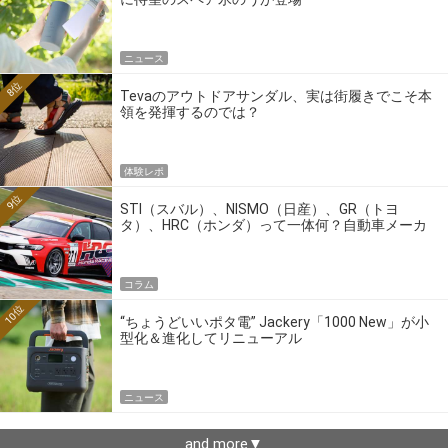
ニュース
8位
Tevaのアウトドアサンダル、実は街履きでこそ本
領を発揮するのでは？
体験レポ
9位
STI（スバル）、NISMO（日産）、GR（トヨ
タ）、HRC（ホンダ）って一体何？自動車メーカ
ーの4大ワークスブランドを探る
コラム
10位
“ちょうどいいポタ電” Jackery「1000 New」が小
型化＆進化してリニューアル
ニュース
and more▼