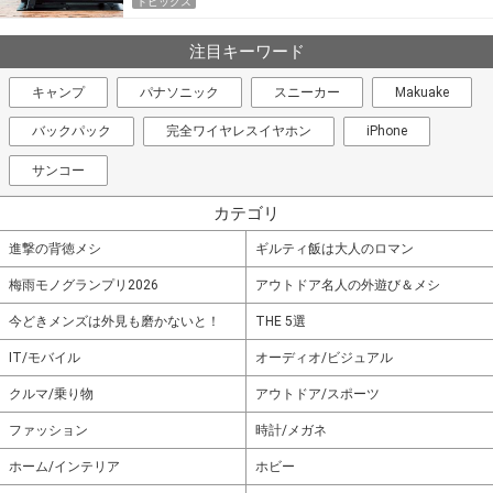
トピックス
注目キーワード
キャンプ
パナソニック
スニーカー
Makuake
バックパック
完全ワイヤレスイヤホン
iPhone
サンコー
カテゴリ
進撃の背徳メシ
ギルティ飯は大人のロマン
梅雨モノグランプリ2026
アウトドア名人の外遊び＆メシ
今どきメンズは外見も磨かないと！
THE 5選
IT/モバイル
オーディオ/ビジュアル
クルマ/乗り物
アウトドア/スポーツ
ファッション
時計/メガネ
ホーム/インテリア
ホビー