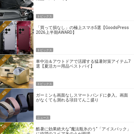
トピックス
4位
「買って損なし」の極上スマホ5選【GoodsPress
2026上半期AWARD】
トピックス
5位
車中泊＆アウトドアで活躍する猛暑対策アイテム7
選【夏活カー用品ベストバイ】
トピックス
6位
ガーミンも画面なしスマートバンドに参入。画面
がなくても測れる項目てんこ盛り
ニュース
7位
酷暑に効果絶大な“魔法瓶氷のう”「アイスパック」
に待望のスペア氷のうが登場