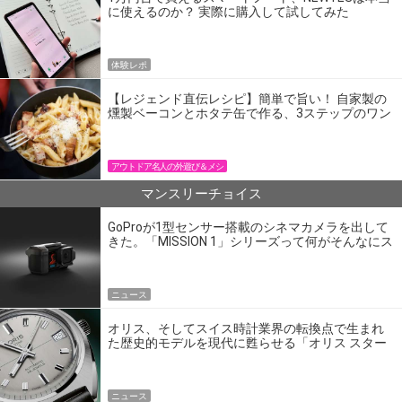
に使えるのか？ 実際に購入して試してみた
体験レポ
【レジェンド直伝レシピ】簡単で旨い！ 自家製の
燻製ベーコンとホタテ缶で作る、3ステップのワン
パン飯
アウトドア名人の外遊び＆メシ
マンスリーチョイス
GoProが1型センサー搭載のシネマカメラを出して
きた。「MISSION 1」シリーズって何がそんなにス
ゴいの？
ニュース
オリス、そしてスイス時計業界の転換点で生まれ
た歴史的モデルを現代に甦らせる「オリス スター
エディション」
ニュース