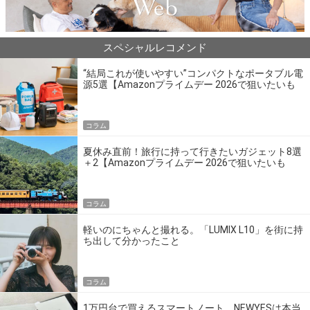
スペシャルレコメンド
“結局これが使いやすい”コンパクトなポータブル電
源5選【Amazonプライムデー 2026で狙いたいも
の】
コラム
夏休み直前！旅行に持って行きたいガジェット8選
＋2【Amazonプライムデー 2026で狙いたいも
の】
コラム
軽いのにちゃんと撮れる。「LUMIX L10」を街に持
ち出して分かったこと
コラム
1万円台で買えるスマートノート、NEWYESは本当