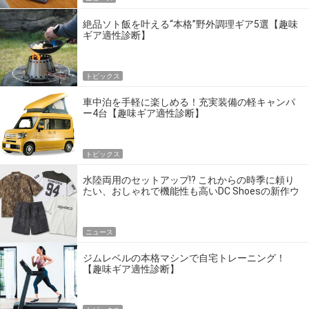
絶品ソト飯を叶える“本格”野外調理ギア5選【趣味
ギア適性診断】
トピックス
車中泊を手軽に楽しめる！充実装備の軽キャンパ
ー4台【趣味ギア適性診断】
トピックス
水陸両用のセットアップ!? これからの時季に頼り
たい、おしゃれで機能性も高いDC Shoesの新作ウ
エア
ニュース
ジムレベルの本格マシンで自宅トレーニング！
【趣味ギア適性診断】