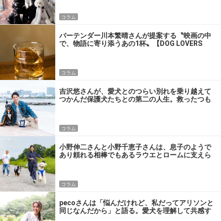
コラム
バーテンダー川本繁晴さんが提案する〝映画の中
で、物語に寄り添うあの1杯〟【DOG LOVERS
PRESS】
コラム
吉沢悠さんが、愛犬とのつらい別れを乗り越えて
つかんだ保護犬たちとの第二の人生。救ったつも
りが、救われていた――【DOG LOVERS PRESS】
コラム
小野伸二さんと小野千恵子さんは、息子のようで
あり頼れる相棒でもあるラウエとロームに支えら
れながら共に歩いていく【DOG LOVERS PRESS】
コラム
pecoさんは「悩んだけれど、私だってアリソンと
同じなんだから」と語る。愛犬を理解して共感す
ることで乗り越え、深めた愛【DOG LOVERS