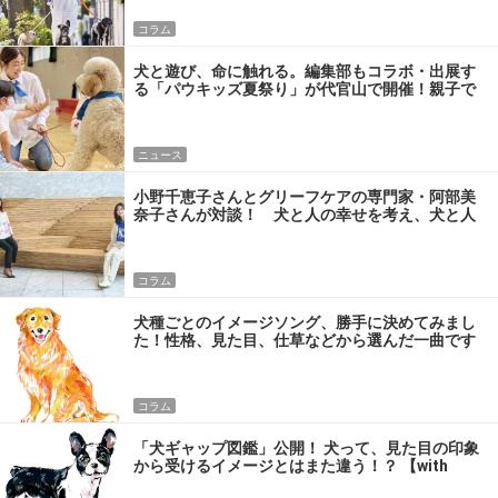
コラム
犬と遊び、命に触れる。編集部もコラボ・出展す
る「パウキッズ夏祭り」が代官山で開催！親子で
楽しめる“学べる”夏イベントへ 【DOG LOVERS
PRESS】
ニュース
小野千恵子さんとグリーフケアの専門家・阿部美
奈子さんが対談！ 犬と人の幸せを考え、犬と人
の幸せな暮らしのヒントを探る【DOG LOVERS
PRESS】
コラム
犬種ごとのイメージソング、勝手に決めてみまし
た！性格、見た目、仕草などから選んだ一曲です
【DOG LOVERS PRESS】
コラム
「犬ギャップ図鑑」公開！ 犬って、見た目の印象
から受けるイメージとはまた違う！？ 【with
DOGS】【DOG LOVERS PRESS】