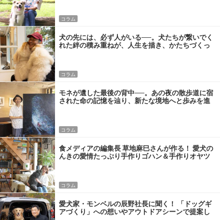
PRESS】
コラム
犬の先には、必ず人がいる──。犬たちが繋いでく
れた絆の積み重ねが、人生を描き、かたちづくっ
てくれる。【DOG LOVERS PRESS】
コラム
モネが遺した最後の背中──。あの夜の散歩道に宿
された命の記憶を辿り、新たな境地へと歩みを進
める。【DOG LOVERS PRESS】
コラム
食メディアの編集長 草地麻巳さんが作る！ 愛犬の
んきの愛情たっぷり手作りゴハン＆手作りオヤツ
【DOG LOVERS PRESS】
コラム
愛犬家・モンベルの辰野社長に聞く！ 「ドッグギ
アづくり」への想いやアウトドアシーンで提案し
たいこと【DOG LOVERS PRESS】