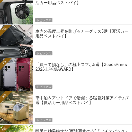
活カー用品ベストバイ】
トピックス
3位
車内の温度上昇を防げるカーグッズ5選【夏活カー
用品ベストバイ】
トピックス
4位
「買って損なし」の極上スマホ5選【GoodsPress
2026上半期AWARD】
トピックス
5位
車中泊＆アウトドアで活躍する猛暑対策アイテム7
選【夏活カー用品ベストバイ】
トピックス
6位
酷暑に効果絶大な“魔法瓶氷のう”「アイスパック」