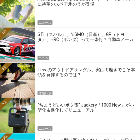
に待望のスペア氷のうが登場
ニュース
7位
STI（スバル）、NISMO（日産）、GR（トヨ
タ）、HRC（ホンダ）って一体何？自動車メーカ
ーの4大ワークスブランドを探る
コラム
8位
Tevaのアウトドアサンダル、実は街履きでこそ本
領を発揮するのでは？
体験レポ
9位
“ちょうどいいポタ電” Jackery「1000 New」が小
型化＆進化してリニューアル
ニュース
10位