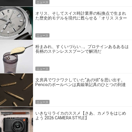
ニュース
オリス、そしてスイス時計業界の転換点で生まれ
た歴史的モデルを現代に甦らせる「オリス スター
エディション」
ニュース
粉まみれ、すくいづらい…。プロテインあるあるは
長柄のステンレススプーンで解消だ
ニュース
文房具でワクワクしていた“あの頃”を思い出す。
Pencoのボールペンは真鍮筆記具のひとつの到達
点だ
ニュース
いきなりライカのススメ【さあ、カメラをはじめ
よう 2026 CAMERA STYLE】