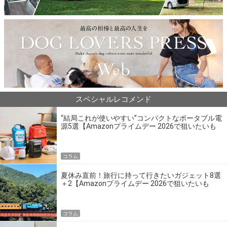
スペシャルレコメンド
“結局これが使いやすい”コンパクトなポータブル電
源5選【Amazonプライムデー 2026で狙いたいも
の】
コラム
夏休み直前！旅行に持って行きたいガジェット8選
＋2【Amazonプライムデー 2026で狙いたいも
の】
コラム