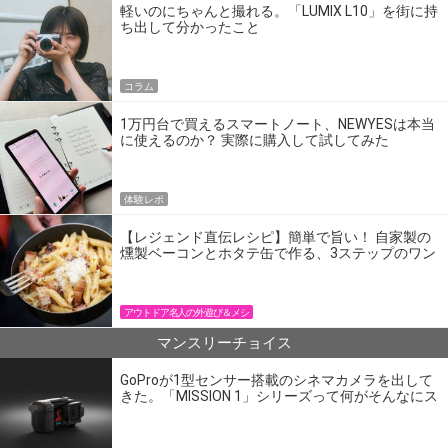
軽いのにちゃんと撮れる。「LUMIX L10」を街に持
ち出して分かったこと
コラム
1万円台で買えるスマートノート、NEWYESは本当
に使えるのか？ 実際に購入して試してみた
体験レポ
【レジェンド直伝レシピ】簡単で旨い！ 自家製の
燻製ベーコンとホタテ缶で作る、3ステップのワン
パン飯
アウトドア名人の外遊び＆メシ
マンスリーチョイス
GoProが1型センサー搭載のシネマカメラを出して
きた。「MISSION 1」シリーズって何がそんなにス
ゴいの？