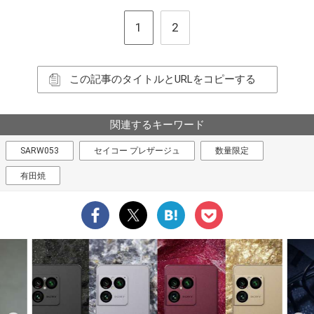
1
2
この記事のタイトルとURLをコピーする
関連するキーワード
SARW053
セイコー プレザージュ
数量限定
有田焼