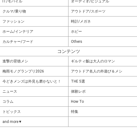
IT/モバイル
オーディオ/ビジュアル
クルマ/乗り物
アウトドア/スポーツ
ファッション
時計/メガネ
ホーム/インテリア
ホビー
カルチャー/フード
Others
コンテンツ
進撃の背徳メシ
ギルティ飯は大人のロマン
梅雨モノグランプリ2026
アウトドア名人の外遊び＆メシ
今どきメンズは外見も磨かないと！
THE 5選
ニュース
体験レポ
コラム
How To
トピックス
特集
and more▼