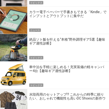
トピックス
カラー電子ペーパーで手書きもできる「Kindle」で
インプットとアウトプットに集中だ
ニュース
絶品ソト飯を叶える“本格”野外調理ギア5選【趣味
ギア適性診断】
トピックス
車中泊を手軽に楽しめる！充実装備の軽キャンパ
ー4台【趣味ギア適性診断】
トピックス
水陸両用のセットアップ!? これからの時季に頼り
たい、おしゃれで機能性も高いDC Shoesの新作ウ
エア