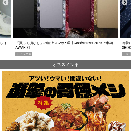
らイ
「買って損なし」の極上スマホ5選【GoodsPress 2026上半期
薄着に
AWARD】
SHO
トピックス
PR
オススメ特集