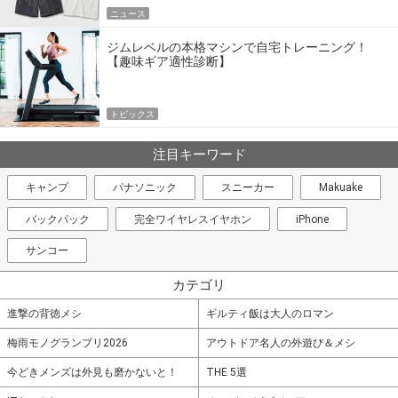
ニュース
ジムレベルの本格マシンで自宅トレーニング！
【趣味ギア適性診断】
トピックス
注目キーワード
キャンプ
パナソニック
スニーカー
Makuake
バックパック
完全ワイヤレスイヤホン
iPhone
サンコー
カテゴリ
進撃の背徳メシ
ギルティ飯は大人のロマン
梅雨モノグランプリ2026
アウトドア名人の外遊び＆メシ
今どきメンズは外見も磨かないと！
THE 5選