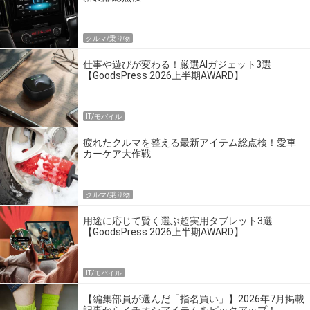
クルマ/乗り物
仕事や遊びが変わる！厳選AIガジェット3選
【GoodsPress 2026上半期AWARD】
IT/モバイル
疲れたクルマを整える最新アイテム総点検！愛車
カーケア大作戦
クルマ/乗り物
用途に応じて賢く選ぶ超実用タブレット3選
【GoodsPress 2026上半期AWARD】
IT/モバイル
【編集部員が選んだ「指名買い」】2026年7月掲載