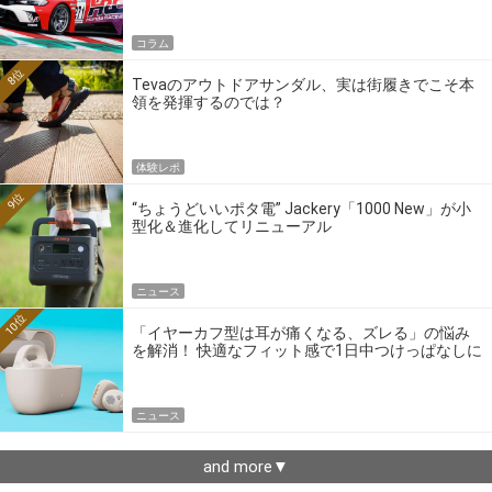
コラム
8位
Tevaのアウトドアサンダル、実は街履きでこそ本
領を発揮するのでは？
体験レポ
9位
“ちょうどいいポタ電” Jackery「1000 New」が小
型化＆進化してリニューアル
ニュース
10位
「イヤーカフ型は耳が痛くなる、ズレる」の悩み
を解消！ 快適なフィット感で1日中つけっぱなしに
できるゼンハイザー最新作
ニュース
and more▼