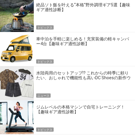
絶品ソト飯を叶える“本格”野外調理ギア5選【趣味
ギア適性診断】
トピックス
車中泊を手軽に楽しめる！充実装備の軽キャンパ
ー4台【趣味ギア適性診断】
トピックス
水陸両用のセットアップ!? これからの時季に頼り
たい、おしゃれで機能性も高いDC Shoesの新作ウ
エア
ニュース
ジムレベルの本格マシンで自宅トレーニング！
【趣味ギア適性診断】
トピックス