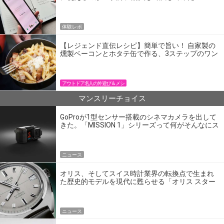
体験レポ
【レジェンド直伝レシピ】簡単で旨い！ 自家製の
燻製ベーコンとホタテ缶で作る、3ステップのワン
パン飯
アウトドア名人の外遊び＆メシ
マンスリーチョイス
GoProが1型センサー搭載のシネマカメラを出して
きた。「MISSION 1」シリーズって何がそんなにス
ゴいの？
ニュース
オリス、そしてスイス時計業界の転換点で生まれ
た歴史的モデルを現代に甦らせる「オリス スター
エディション」
ニュース