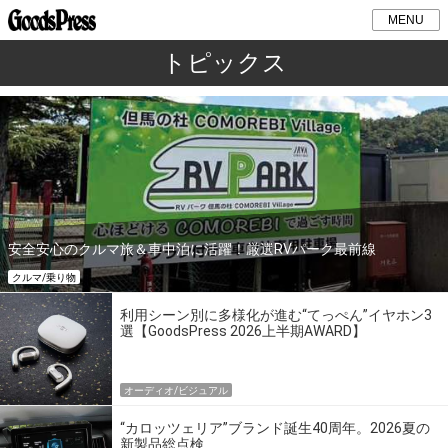
MENU
トピックス
安全安心のクルマ旅＆車中泊に活躍！厳選RVパーク最前線
クルマ/乗り物
利用シーン別に多様化が進む“てっぺん”イヤホン3
選【GoodsPress 2026上半期AWARD】
オーディオ/ビジュアル
“カロッツェリア”ブランド誕生40周年。2026夏の
新製品総点検