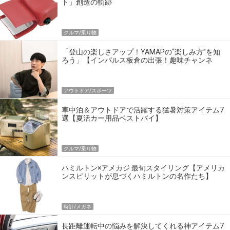
ト」創造の軌跡
クルマ/乗り物
「登山の楽しさアップ！YAMAPの“楽しみ方”を知
ろう」【インパルス板倉の出張！趣味チャンネ
ル】
アウトドア/スポーツ
車中泊＆アウトドアで活躍する猛暑対策アイテム7
選【夏活カー用品ベストバイ】
クルマ/乗り物
ハミルトン×アメカジ 最旬スタイリング【アメリカ
ンスピリットが息づくハミルトンの名作たち】
時計/メガネ
長距離運転中の悩みを解決してくれる神アイテム7