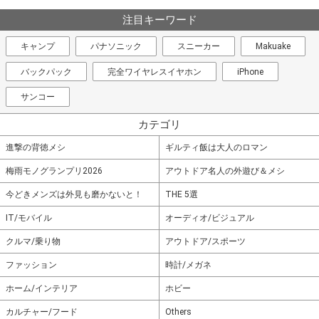
注目キーワード
キャンプ
パナソニック
スニーカー
Makuake
バックパック
完全ワイヤレスイヤホン
iPhone
サンコー
カテゴリ
進撃の背徳メシ
ギルティ飯は大人のロマン
梅雨モノグランプリ2026
アウトドア名人の外遊び＆メシ
今どきメンズは外見も磨かないと！
THE 5選
IT/モバイル
オーディオ/ビジュアル
クルマ/乗り物
アウトドア/スポーツ
ファッション
時計/メガネ
ホーム/インテリア
ホビー
カルチャー/フード
Others