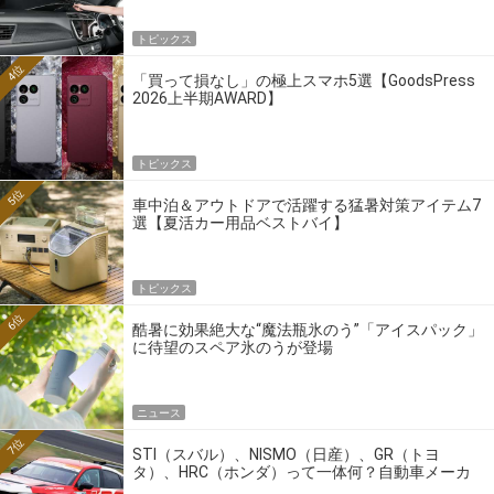
トピックス
4位
「買って損なし」の極上スマホ5選【GoodsPress
2026上半期AWARD】
トピックス
5位
車中泊＆アウトドアで活躍する猛暑対策アイテム7
選【夏活カー用品ベストバイ】
トピックス
6位
酷暑に効果絶大な“魔法瓶氷のう”「アイスパック」
に待望のスペア氷のうが登場
ニュース
7位
STI（スバル）、NISMO（日産）、GR（トヨ
タ）、HRC（ホンダ）って一体何？自動車メーカ
ーの4大ワークスブランドを探る