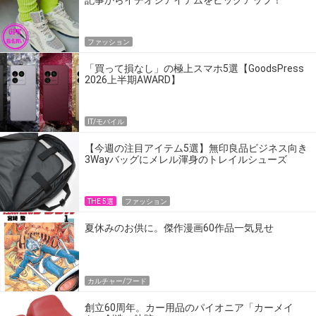
記事からイチオシアイテムをピックアップ！
ファッション
「買って損なし」の極上スマホ5選【GoodsPress
2026上半期AWARD】
IT/モバイル
【今週の注目アイテム5選】無印良品ビジネス向き
3Wayバッグにメレル渾身のトレイルシューズ
THE 5選
ファッション
夏休みのお供に。傑作漫画60作品一気見せ
カルチャー/フード
創立60周年。カー用品のパイオニア「カーメイ