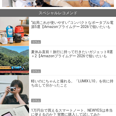
スペシャルレコメンド
“結局これが使いやすい”コンパクトなポータブル電
源5選【Amazonプライムデー 2026で狙いたいも
の】
コラム
夏休み直前！旅行に持って行きたいガジェット8選
＋2【Amazonプライムデー 2026で狙いたいも
の】
コラム
軽いのにちゃんと撮れる。「LUMIX L10」を街に持
ち出して分かったこと
コラム
1万円台で買えるスマートノート、NEWYESは本当
に使えるのか？ 実際に購入して試してみた