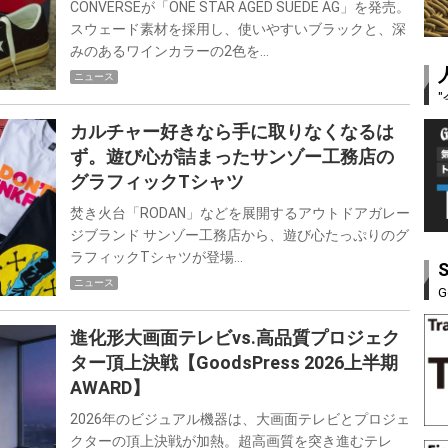
CONVERSEが「ONE STAR AGED SUEDE AG」を発売。
スウェード素材を採用し、使いやすいブラックと、深
みのあるワインカラーの2色を…
ニュース
カルチャー好きなら手に取りなくなるは
ず。遊び心が詰まったサンゾー工務店の
グラフィックTシャツ
焚き火台「RODAN」などを展開するアウトドアガレー
ジブランド サンゾー工務店から、遊び心たっぷりのグ
ラフィックTシャツが登場…
ニュース
G
進化形大画面テレビvs.高品質プロジェク
ター頂上決戦【GoodsPress 2026上半期
AWARD】
2026年のビジュアル機器は、大画面テレビとプロジェ
クターの頂上決戦が加熱。超高画質を突き進むテレ