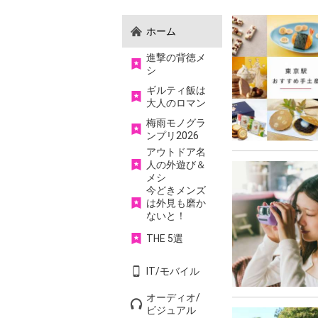
ホーム
進撃の背徳メ
シ
ギルティ飯は
大人のロマン
梅雨モノグラ
ンプリ2026
アウトドア名
人の外遊び＆
メシ
今どきメンズ
は外見も磨か
ないと！
THE 5選
IT/モバイル
オーディオ/
ビジュアル