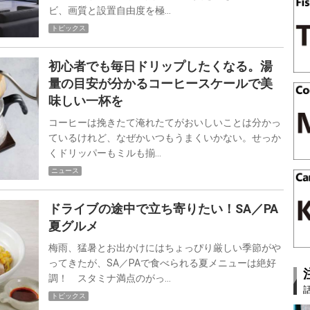
ビ、画質と設置自由度を極…
トピックス
初心者でも毎日ドリップしたくなる。湯
量の目安が分かるコーヒースケールで美
味しい一杯を
コーヒーは挽きたて淹れたてがおいしいことは分かっ
ているけれど、なぜかいつもうまくいかない。せっか
くドリッパーもミルも揃…
ニュース
ドライブの途中で立ち寄りたい！SA／PA
夏グルメ
梅雨、猛暑とお出かけにはちょっぴり厳しい季節がや
ってきたが、SA／PAで食べられる夏メニューは絶好
調！ スタミナ満点のがっ…
トピックス