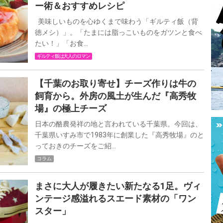
ー術＆おすすめレシピ
美味しいものを心ゆくまで味わう「ギルティ飯（背
徳メシ）」。「たまには脂っこいものをガツンと食べ
たい！」「お食…
ギルティ飯は大人のロマン
【千葉のお取り寄せ】チーズ作りは牛の
飼育から。外房の風土が生んだ『高秀牧
場』の極上チーズ
日本の酪農発祥の地と言われている千葉県。今回は、
千葉県いすみ市で1983年に創業した『高秀牧場』のと
っておきのチーズをご紹…
コラム
まさに大人が履きたい新たなる1足。ヴィ
ンテージ感溢れるスエード素材の「ワン
スター」