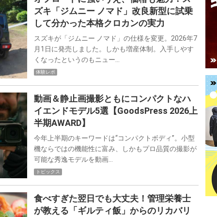
ズキ「ジムニー ノマド」改良新型に試乗
して分かった本格クロカンの実力
スズキが「ジムニー ノマド」の仕様を変更。2026年7
月1日に発売しました。しかも増産体制。入手しやす
くなったというのもニュー…
体験レポ
動画＆静止画撮影ともにコンパクトなハ
イエンドモデル5選【GoodsPress 2026上
半期AWARD】
今年上半期のキーワードは“コンパクトボディ”。小型
機ならではの機能性に富み、しかもプロ品質の撮影が
可能な秀逸モデルを動画…
トピックス
食べすぎた翌日でも大丈夫！管理栄養士
が教える「ギルティ飯」からのリカバリ