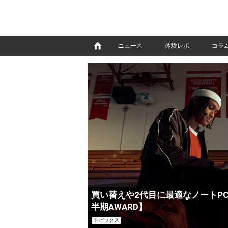
e
ニュース
体験レポ
コラ
買い替えや2代目に最適なノートPC 3選
半期AWARD】
トピックス