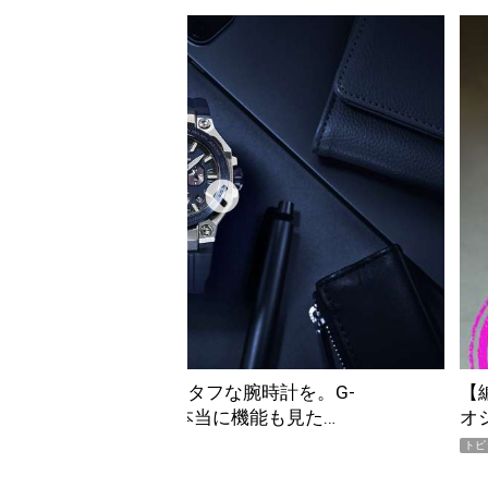
員が選んだ「指名買い」】2026年7月掲載記事からイチ
「
テムをピックアップ！
AW
トピ