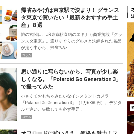
帰省みやげは東京駅で決まり！ グランス
タ東京で買いたい「最新＆おすすめ手土
産」８選
旅の玄関口、JR東京駅直結のエキナカ商業施設『グラ
ンスタ東京』。選りすぐりのグルメと洗練された名品
が揃う中から、帰省みや…
コラム
思い通りに写らないから、写真が少し楽
しくなる。「Polaroid Go Generation 3」
で撮ってみた
小さくておもちゃみたいなインスタントカメラ
「Polaroid Go Generation 3」（1万6880円）。デジタ
ルと違い、失敗しても必ず手元…
コラム
オフロードに強いうえ、価格も魅力！ス