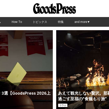
ム
How To
トピックス
特集
and more▼
【GoodsPress 2026上
あえて観光しない贅沢。那
過ごす至福の”食籠もり旅”
コラム