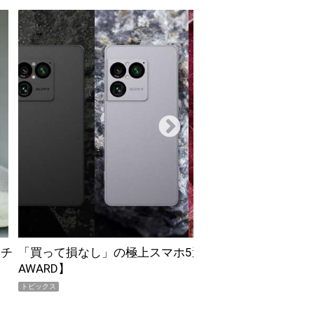
薄着になる季節の夏こそ“映える”タフな腕時計を。G-
SHOCK「GRAVITYMASTER」は本当に機能も見た…
PR