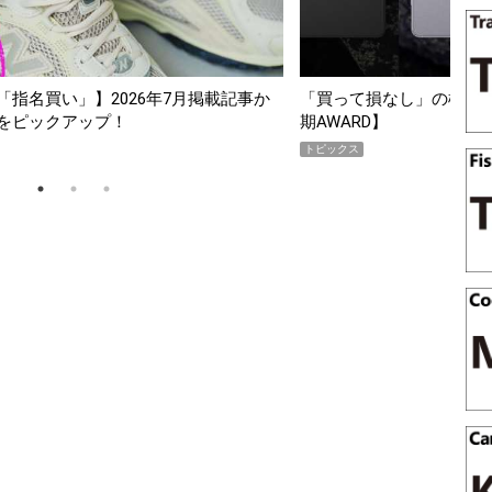
か
「買って損なし」の極上スマホ5選【GoodsPress 2026上半
期AWARD】
トピックス