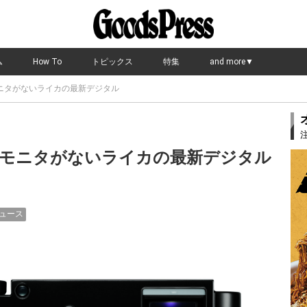
ム
How To
トピックス
特集
and more▼
ニタがないライカの最新デジタル
モニタがないライカの最新デジタル
ュース