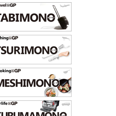
薄着になる季節の夏こそ“映える”タフな腕時計を。G-
【編
SHOCK「GRAVITYMASTER」は本当に機能も見た…
らイ
PR
トピッ