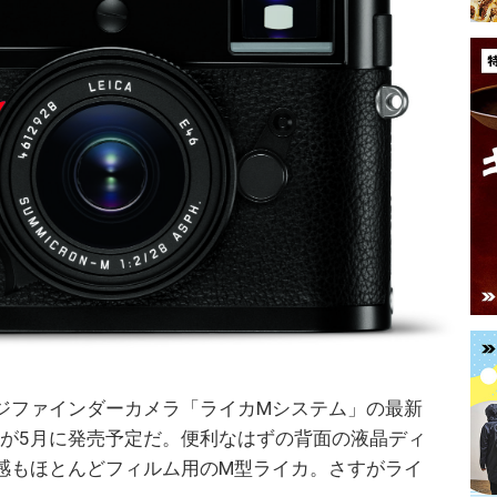
ジファインダーカメラ「ライカMシステム」の最新
2）」が5月に発売予定だ。便利なはずの背面の液晶ディ
感もほとんどフィルム用のM型ライカ。さすがライ