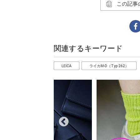
この記事
関連するキーワード
LEICA
ライカM-D（Typ 262）