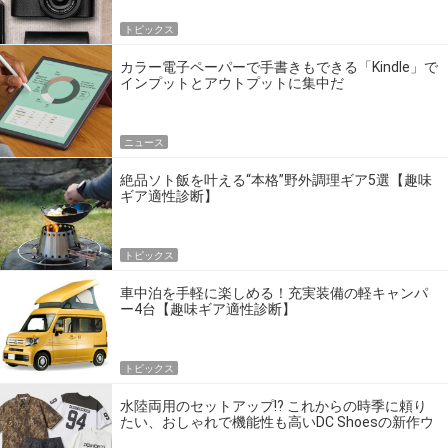
トピックス
カラー電子ペーパーで手書きもできる「Kindle」で
インプットとアウトプットに集中だ
ニュース
絶品ソト飯を叶える“本格”野外調理ギア5選【趣味
ギア適性診断】
トピックス
車中泊を手軽に楽しめる！充実装備の軽キャンパ
ー4台【趣味ギア適性診断】
トピックス
水陸両用のセットアップ!? これからの時季に頼り
たい、おしゃれで機能性も高いDC Shoesの新作ウ
エア