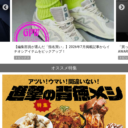
らイ
「買って損なし」の極上スマホ5選【GoodsPress 2026上半期
薄着に
AWARD】
SHO
トピックス
PR
オススメ特集