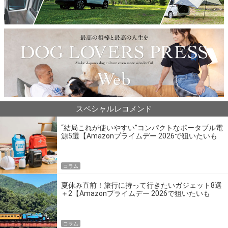
スペシャルレコメンド
“結局これが使いやすい”コンパクトなポータブル電
源5選【Amazonプライムデー 2026で狙いたいも
の】
コラム
夏休み直前！旅行に持って行きたいガジェット8選
＋2【Amazonプライムデー 2026で狙いたいも
の】
コラム