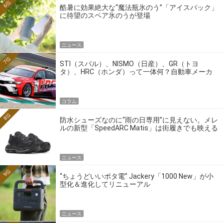
6位
酷暑に効果絶大な“魔法瓶氷のう”「アイスパック」
に待望のスペア氷のうが登場
ニュース
7位
STI（スバル）、NISMO（日産）、GR（トヨ
タ）、HRC（ホンダ）って一体何？自動車メーカ
ーの4大ワークスブランドを探る
コラム
8位
防水シューズなのに“雨の日専用”に見えない。メレ
ルの新型「SpeedARC Matis」は街履きでも映える
ニュース
9位
“ちょうどいいポタ電” Jackery「1000 New」が小
型化＆進化してリニューアル
ニュース