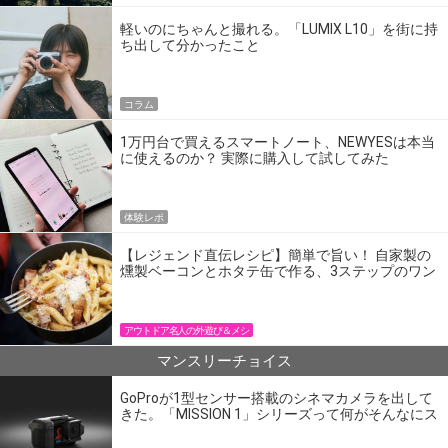
軽いのにちゃんと撮れる。「LUMIX L10」を街に持
ち出して分かったこと
コラム
1万円台で買えるスマートノート、NEWYESは本当
に使えるのか？ 実際に購入して試してみた
体験レポ
【レジェンド直伝レシピ】簡単で旨い！ 自家製の
燻製ベーコンとホタテ缶で作る、3ステップのワン
パン飯
アウトドア名人の外遊び＆メシ
マンスリーチョイス
GoProが1型センサー搭載のシネマカメラを出して
きた。「MISSION 1」シリーズって何がそんなにス
ゴいの？