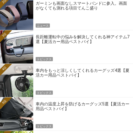
2位
ガーミンも画面なしスマートバンドに参入。画面
がなくても測れる項目てんこ盛り
ニュース
3位
長距離運転中の悩みを解決してくれる神アイテム7
選【夏活カー用品ベストバイ】
トピックス
4位
車内をもっと涼しくしてくれるカーグッズ4選【夏
活カー用品ベストバイ】
トピックス
5位
車内の温度上昇を防げるカーグッズ5選【夏活カー
用品ベストバイ】
トピックス