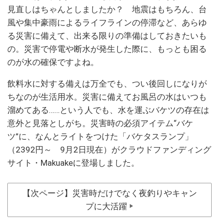
見直しはちゃんとしましたか？ 地震はもちろん、台
風や集中豪雨によるライフラインの停滞など、あらゆ
る災害に備えて、出来る限りの準備はしておきたいも
の。災害で停電や断水が発生した際に、もっとも困る
のが水の確保ですよね。
飲料水に対する備えは万全でも、つい後回しになりが
ちなのが生活用水。災害に備えてお風呂の水はいつも
溜めてある……という人でも、水を運ぶバケツの存在は
意外と見落としがち。災害時の必須アイテム“バケ
ツ”に、なんとライトをつけた「バケタスランプ」
（2392円～ 9月2日現在）がクラウドファンディング
サイト・Makuakeに登場しました。
【次ページ】災害時だけでなく夜釣りやキャン
プに大活躍
▶