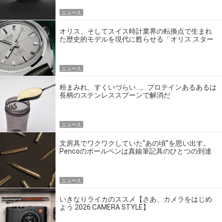
ニュース
オリス、そしてスイス時計業界の転換点で生まれ
た歴史的モデルを現代に甦らせる「オリス スター
エディション」
ニュース
粉まみれ、すくいづらい…。プロテインあるあるは
長柄のステンレススプーンで解消だ
ニュース
文房具でワクワクしていた“あの頃”を思い出す。
Pencoのボールペンは真鍮筆記具のひとつの到達
点だ
ニュース
いきなりライカのススメ【さあ、カメラをはじめ
よう 2026 CAMERA STYLE】