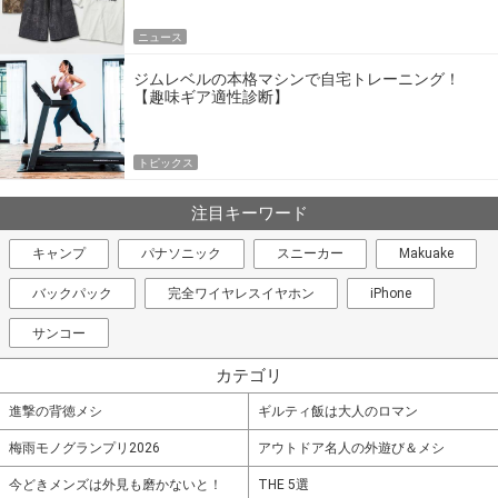
ニュース
ジムレベルの本格マシンで自宅トレーニング！
【趣味ギア適性診断】
トピックス
注目キーワード
キャンプ
パナソニック
スニーカー
Makuake
バックパック
完全ワイヤレスイヤホン
iPhone
サンコー
カテゴリ
進撃の背徳メシ
ギルティ飯は大人のロマン
梅雨モノグランプリ2026
アウトドア名人の外遊び＆メシ
今どきメンズは外見も磨かないと！
THE 5選