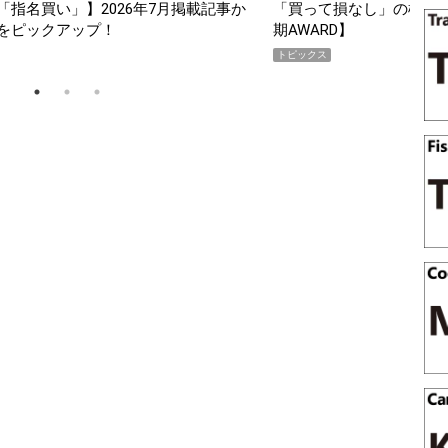
スマホ5選【GoodsPress 2026上半
薄着になる季節の夏こそ“
SHOCK「GRAVITYMA
PR