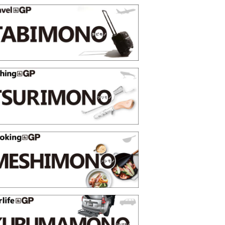
映える”タフな腕時計を。G-
【編集部員が選んだ「指名買い」
STER」は本当に機能も見た…
らイチオシアイテムをピックア
トピックス