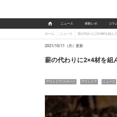
e
ニュース
体験レポ
コラ
ホーム
ニュース
薪の代わりに2×4材を組ん
2021/10/11（月）更新
薪の代わりに2×4材を
アウトドア/スポーツ
アウトドア
ニュース