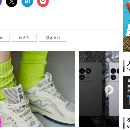
物
吹火台
焚き火台
G