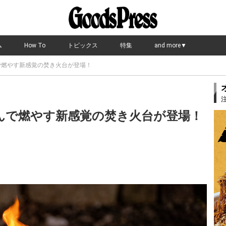
ム
How To
トピックス
特集
and more▼
で燃やす新感覚の焚き火台が登場！
組んで燃やす新感覚の焚き火台が登場！