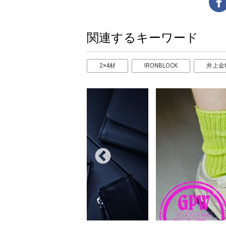
関連するキーワード
2×4材
IRONBLOCK
井上金