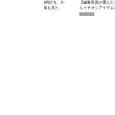
んだ「指名買い」】2026年7月掲載記事か
「買って損なし」の極上
イテムをピックアップ！
期AWARD】
トピックス