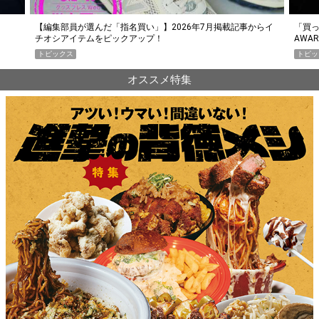
らイ
「買って損なし」の極上スマホ5選【GoodsPress 2026上半期
薄着に
AWARD】
SHO
トピックス
PR
オススメ特集