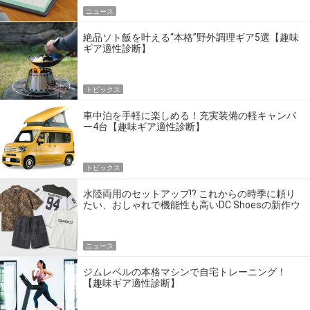
ニュース
絶品ソト飯を叶える“本格”野外調理ギア5選【趣味
ギア適性診断】
トピックス
車中泊を手軽に楽しめる！充実装備の軽キャンパ
ー4台【趣味ギア適性診断】
トピックス
水陸両用のセットアップ!? これからの時季に頼り
たい、おしゃれで機能性も高いDC Shoesの新作ウ
エア
ニュース
ジムレベルの本格マシンで自宅トレーニング！
【趣味ギア適性診断】