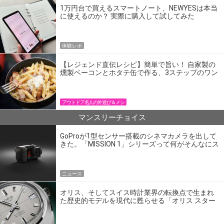
1万円台で買えるスマートノート、NEWYESは本当
に使えるのか？ 実際に購入して試してみた
体験レポ
【レジェンド直伝レシピ】簡単で旨い！ 自家製の
燻製ベーコンとホタテ缶で作る、3ステップのワン
パン飯
アウトドア名人の外遊び＆メシ
マンスリーチョイス
GoProが1型センサー搭載のシネマカメラを出して
きた。「MISSION 1」シリーズって何がそんなにス
ゴいの？
ニュース
オリス、そしてスイス時計業界の転換点で生まれ
た歴史的モデルを現代に甦らせる「オリス スター
エディション」