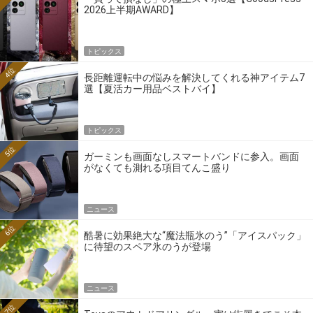
2026上半期AWARD】
トピックス
4位
長距離運転中の悩みを解決してくれる神アイテム7
選【夏活カー用品ベストバイ】
トピックス
5位
ガーミンも画面なしスマートバンドに参入。画面
がなくても測れる項目てんこ盛り
ニュース
6位
酷暑に効果絶大な“魔法瓶氷のう”「アイスパック」
に待望のスペア氷のうが登場
ニュース
7位