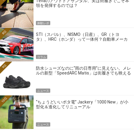
Tevaのアウトドアサンダル、実は街履きでこそ本
領を発揮するのでは？
体験レポ
8位
STI（スバル）、NISMO（日産）、GR（トヨ
タ）、HRC（ホンダ）って一体何？自動車メーカ
ーの4大ワークスブランドを探る
コラム
9位
防水シューズなのに“雨の日専用”に見えない。メレ
ルの新型「SpeedARC Matis」は街履きでも映える
ニュース
10位
“ちょうどいいポタ電” Jackery「1000 New」が小
型化＆進化してリニューアル
ニュース