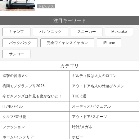
トピックス
注目キーワード
キャンプ
パナソニック
スニーカー
Makuake
バックパック
完全ワイヤレスイヤホン
iPhone
サンコー
カテゴリ
進撃の背徳メシ
ギルティ飯は大人のロマン
梅雨モノグランプリ2026
アウトドア名人の外遊び＆メシ
今どきメンズは外見も磨かないと！
THE 5選
IT/モバイル
オーディオ/ビジュアル
クルマ/乗り物
アウトドア/スポーツ
ファッション
時計/メガネ
ホーム/インテリア
ホビー