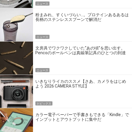
ニュース
粉まみれ、すくいづらい…。プロテインあるあるは
長柄のステンレススプーンで解消だ
ニュース
文房具でワクワクしていた“あの頃”を思い出す。
Pencoのボールペンは真鍮筆記具のひとつの到達
点だ
ニュース
いきなりライカのススメ【さあ、カメラをはじめ
よう 2026 CAMERA STYLE】
トピックス
カラー電子ペーパーで手書きもできる「Kindle」で
インプットとアウトプットに集中だ