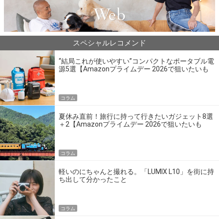
スペシャルレコメンド
“結局これが使いやすい”コンパクトなポータブル電
源5選【Amazonプライムデー 2026で狙いたいも
の】
コラム
夏休み直前！旅行に持って行きたいガジェット8選
＋2【Amazonプライムデー 2026で狙いたいも
の】
コラム
軽いのにちゃんと撮れる。「LUMIX L10」を街に持
ち出して分かったこと
コラム