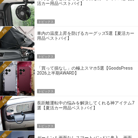
活カー用品ベストバイ】
トピックス
2位
車内の温度上昇を防げるカーグッズ5選【夏活カー
用品ベストバイ】
トピックス
3位
「買って損なし」の極上スマホ5選【GoodsPress
2026上半期AWARD】
トピックス
4位
長距離運転中の悩みを解決してくれる神アイテム7
選【夏活カー用品ベストバイ】
トピックス
5位
ガーミンも画面なしスマートバンドに参入。画面