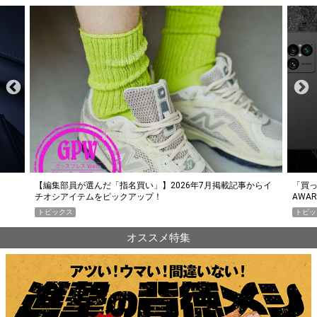
らイ
「買って損なし」の極上スマホ5選【GoodsPress 2026上半期
薄着に
AWARD】
SHO
トピックス
PR
オススメ特集