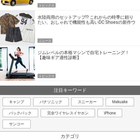
トピックス
水陸両用のセットアップ!? これからの時季に頼り
たい、おしゃれで機能性も高いDC Shoesの新作ウ
エア
ニュース
ジムレベルの本格マシンで自宅トレーニング！
【趣味ギア適性診断】
トピックス
注目キーワード
キャンプ
パナソニック
スニーカー
Makuake
バックパック
完全ワイヤレスイヤホン
iPhone
サンコー
カテゴリ