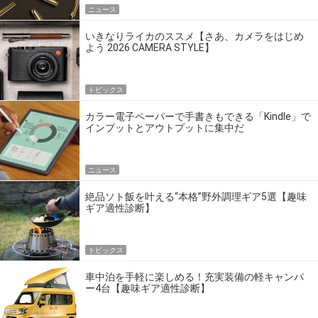
ニュース
いきなりライカのススメ【さあ、カメラをはじめ
よう 2026 CAMERA STYLE】
トピックス
カラー電子ペーパーで手書きもできる「Kindle」で
インプットとアウトプットに集中だ
ニュース
絶品ソト飯を叶える“本格”野外調理ギア5選【趣味
ギア適性診断】
トピックス
車中泊を手軽に楽しめる！充実装備の軽キャンパ
ー4台【趣味ギア適性診断】