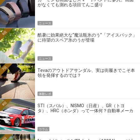
がなくても測れる項目てんこ盛り
ニュース
6位
酷暑に効果絶大な“魔法瓶氷のう”「アイスパック」
に待望のスペア氷のうが登場
ニュース
7位
Tevaのアウトドアサンダル、実は街履きでこそ本
領を発揮するのでは？
体験レポ
8位
STI（スバル）、NISMO（日産）、GR（トヨ
タ）、HRC（ホンダ）って一体何？自動車メーカ
ーの4大ワークスブランドを探る
コラム
9位