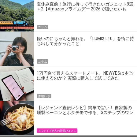
夏休み直前！旅行に持って行きたいガジェット8選
＋2【Amazonプライムデー 2026で狙いたいも
の】
コラム
軽いのにちゃんと撮れる。「LUMIX L10」を街に持
ち出して分かったこと
コラム
1万円台で買えるスマートノート、NEWYESは本当
に使えるのか？ 実際に購入して試してみた
体験レポ
【レジェンド直伝レシピ】簡単で旨い！ 自家製の
燻製ベーコンとホタテ缶で作る、3ステップのワン
パン飯
アウトドア名人の外遊び＆メシ