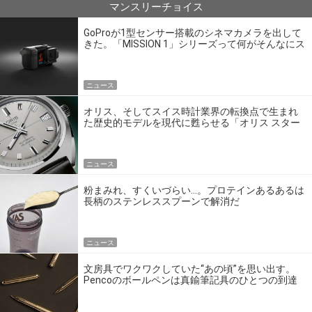
マンスリーチョイス
GoProが1型センサー搭載のシネマカメラを出して
きた。「MISSION 1」シリーズって何がそんなにス
ゴいの？
ニュース
オリス、そしてスイス時計業界の転換点で生まれ
た歴史的モデルを現代に甦らせる「オリス スター
エディション」
ニュース
粉まみれ、すくいづらい…。プロテインあるあるは
長柄のステンレススプーンで解消だ
ニュース
文房具でワクワクしていた“あの頃”を思い出す。
Pencoのボールペンは真鍮筆記具のひとつの到達
点だ