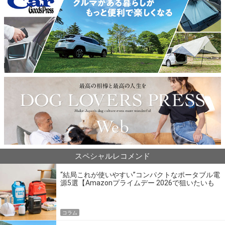
スペシャルレコメンド
“結局これが使いやすい”コンパクトなポータブル電
源5選【Amazonプライムデー 2026で狙いたいも
の】
コラム