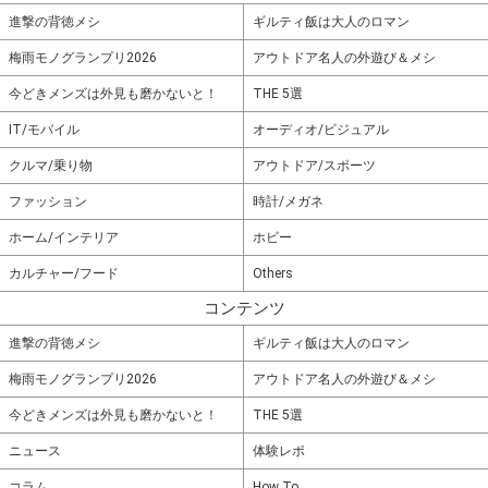
進撃の背徳メシ
ギルティ飯は大人のロマン
梅雨モノグランプリ2026
アウトドア名人の外遊び＆メシ
今どきメンズは外見も磨かないと！
THE 5選
IT/モバイル
オーディオ/ビジュアル
クルマ/乗り物
アウトドア/スポーツ
ファッション
時計/メガネ
ホーム/インテリア
ホビー
カルチャー/フード
Others
コンテンツ
進撃の背徳メシ
ギルティ飯は大人のロマン
梅雨モノグランプリ2026
アウトドア名人の外遊び＆メシ
今どきメンズは外見も磨かないと！
THE 5選
ニュース
体験レポ
コラム
How To