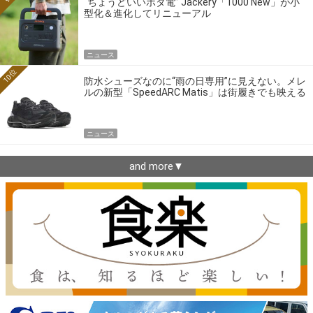
“ちょうどいいポタ電” Jackery「1000 New」が小
型化＆進化してリニューアル
ニュース
10位
防水シューズなのに“雨の日専用”に見えない。メレ
ルの新型「SpeedARC Matis」は街履きでも映える
ニュース
and more▼