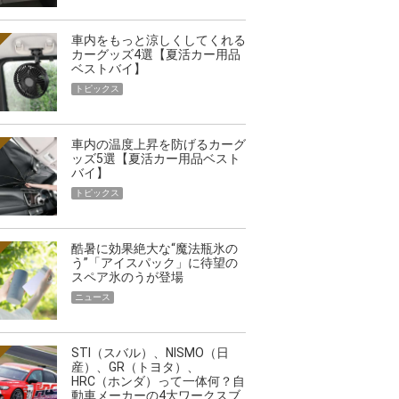
車内をもっと涼しくしてくれる
カーグッズ4選【夏活カー用品
ベストバイ】
トピックス
車内の温度上昇を防げるカーグ
ッズ5選【夏活カー用品ベスト
バイ】
トピックス
酷暑に効果絶大な“魔法瓶氷の
う”「アイスパック」に待望の
スペア氷のうが登場
ニュース
STI（スバル）、NISMO（日
産）、GR（トヨタ）、
HRC（ホンダ）って一体何？自
動車メーカーの4大ワークスブ