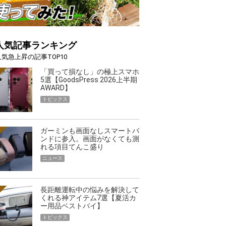
人気記事ランキング
人気急上昇の記事TOP10
「買って損なし」の極上スマホ
5選【GoodsPress 2026上半期
AWARD】
トピックス
ガーミンも画面なしスマートバ
ンドに参入。画面がなくても測
れる項目てんこ盛り
ニュース
長距離運転中の悩みを解決して
くれる神アイテム7選【夏活カ
ー用品ベストバイ】
トピックス