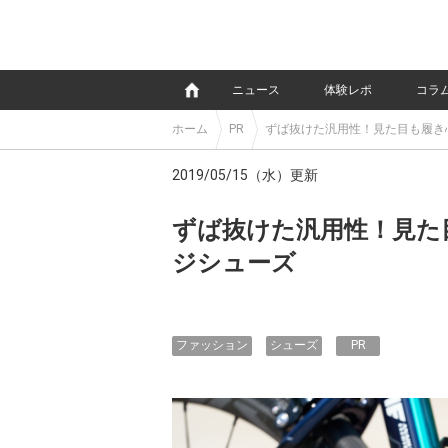
e
ニュース
体験レポ
コラ
ホーム
PR
ずば抜けた汎用性！見た目も履き
2019/05/15（水）更新
ずば抜けた汎用性！見た
ジシューズ
ファッション
シューズ
PR