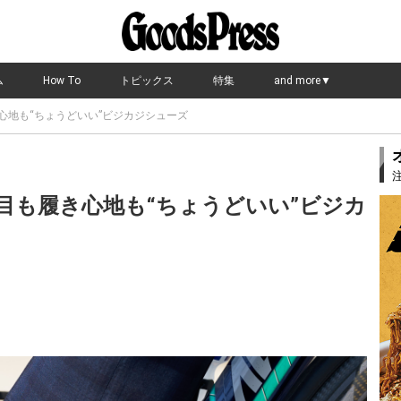
ム
How To
トピックス
特集
and more▼
心地も“ちょうどいい”ビジカジシューズ
目も履き心地も“ちょうどいい”ビジカ