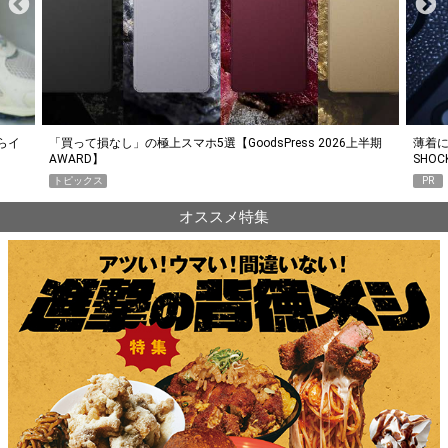
らイ
「買って損なし」の極上スマホ5選【GoodsPress 2026上半期
薄着に
AWARD】
SHO
トピックス
PR
オススメ特集