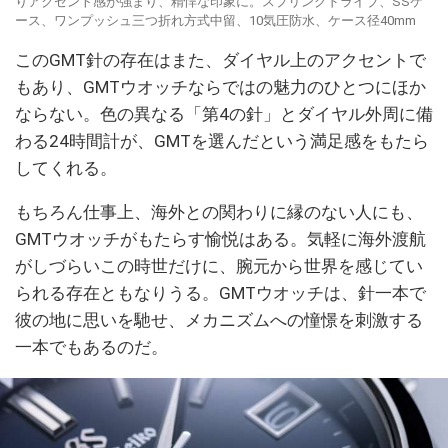
りアクセント感が強まり、精悍な印象に。スプリングドライブ、SSケ
ース、ワンプッシュ三つ折れ方式中留、10気圧防水、ケース径40mm
このGMT針の存在はまた、ダイヤル上のアクセントで
もあり、GMTウオッチならではの魅力のひとつにほか
ならない。色の異なる「第4の針」とダイヤル外周に備
わる24時間計が、GMTを選んだという満足感をもたら
してくれる。
もちろん仕事上、海外との関わりに縁のない人にも、
GMTウオッチがもたらす愉悦はある。気軽に海外渡航
がしづらいこの時世だけに、腕元から世界を感じてい
られる存在ともなりうる。GMTウオッチは、針一本で
彼の地に思いを馳せ、メカニズムへの憧憬を刺激する
一本でもあるのだ。