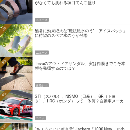
がなくても測れる項目てんこ盛り
ニュース
7位
酷暑に効果絶大な“魔法瓶氷のう”「アイスパック」
に待望のスペア氷のうが登場
ニュース
8位
Tevaのアウトドアサンダル、実は街履きでこそ本
領を発揮するのでは？
体験レポ
9位
STI（スバル）、NISMO（日産）、GR（トヨ
タ）、HRC（ホンダ）って一体何？自動車メーカ
ーの4大ワークスブランドを探る
コラム
10位
“ちょうどいいポタ電” Jackery「1000 New」が小