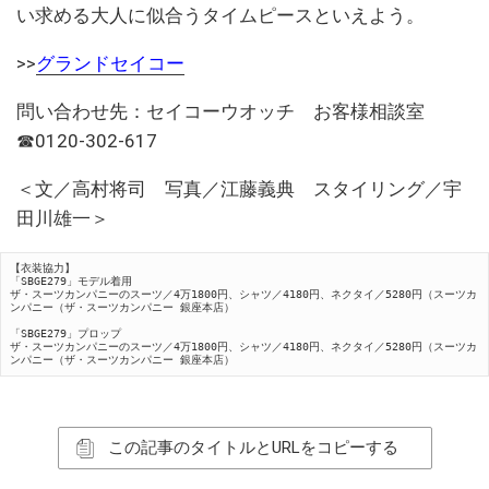
い求める大人に似合うタイムピースといえよう。
>>
グランドセイコー
問い合わせ先：セイコーウオッチ お客様相談室
☎0120-302-617
＜文／高村将司 写真／江藤義典 スタイリング／宇
田川雄一＞
【衣装協力】

「SBGE279」モデル着用

ザ・スーツカンパニーのスーツ／4万1800円、シャツ／4180円、ネクタイ／5280円（スーツカ
ンパニー（ザ・スーツカンパニー 銀座本店）

「SBGE279」プロップ

ザ・スーツカンパニーのスーツ／4万1800円、シャツ／4180円、ネクタイ／5280円（スーツカ
ンパニー（ザ・スーツカンパニー 銀座本店）
この記事のタイトルとURLをコピーする