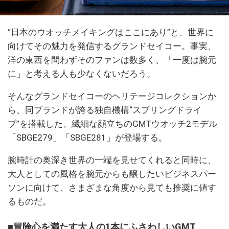
“日本のウオッチメイキングはここにあり”と、世界に
向けてその魅力を発信するグランドセイコー。事実、
洋の東西を問わずそのファンは数多く、「一度は腕元
に」と考える人も少なくないだろう。
そんなグランドセイコーのヘリテージコレクションか
ら、同ブランドが誇る独自機構“スプリングドライ
ブ”を搭載した、繊細な顔立ちのGMTウオッチ2モデル
「SBGE279」「SBGE281」が登場する。
腕時計の奥深き世界の一端を見せてくれると同時に、
大人としての風格を腕元からも醸したいビジネスパー
ソンに向けて、さまざまな角度から見ても推奨に値す
るものだ。
■冒険心を満たす大人の1本にふさわしいGMT