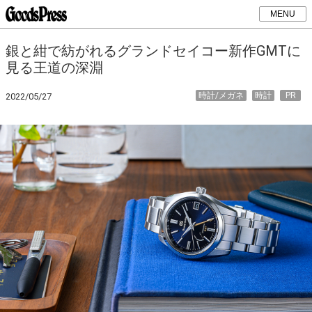
MENU
銀と紺で紡がれるグランドセイコー新作GMTに
見る王道の深淵
時計/メガネ
時計
PR
2022/05/27