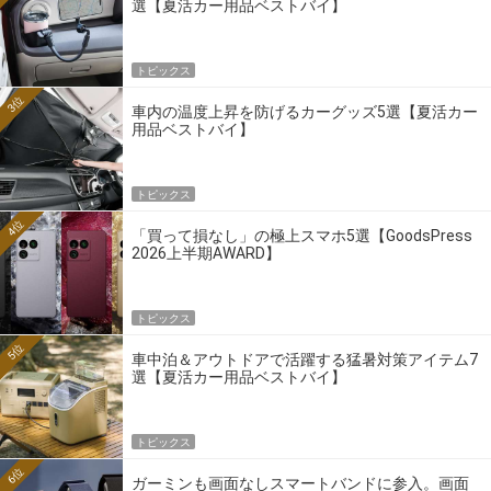
選【夏活カー用品ベストバイ】
トピックス
3位
車内の温度上昇を防げるカーグッズ5選【夏活カー
用品ベストバイ】
トピックス
4位
「買って損なし」の極上スマホ5選【GoodsPress
2026上半期AWARD】
トピックス
5位
車中泊＆アウトドアで活躍する猛暑対策アイテム7
選【夏活カー用品ベストバイ】
トピックス
6位
ガーミンも画面なしスマートバンドに参入。画面