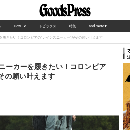
ム
How To
トピックス
特集
and more▼
を履きたい！コロンビアの“レインスニーカー”がその願い叶えます
ニーカーを履きたい！コロンビア
がその願い叶えます