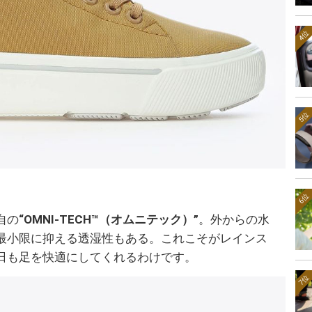
4位
5位
6位
自の
“OMNI-TECH™（オムニテック）”
。外からの水
最小限に抑える透湿性もある。これこそがレインス
日も足を快適にしてくれるわけです。
7位