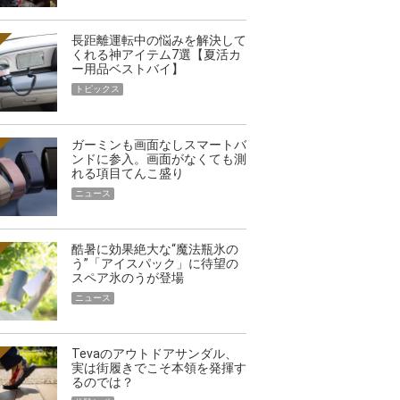
長距離運転中の悩みを解決して
くれる神アイテム7選【夏活カ
ー用品ベストバイ】
トピックス
ガーミンも画面なしスマートバ
ンドに参入。画面がなくても測
れる項目てんこ盛り
ニュース
酷暑に効果絶大な“魔法瓶氷の
う”「アイスパック」に待望の
スペア氷のうが登場
ニュース
Tevaのアウトドアサンダル、
実は街履きでこそ本領を発揮す
るのでは？