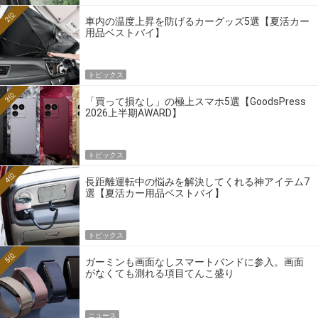
2位
車内の温度上昇を防げるカーグッズ5選【夏活カー
用品ベストバイ】
トピックス
3位
「買って損なし」の極上スマホ5選【GoodsPress
2026上半期AWARD】
トピックス
4位
長距離運転中の悩みを解決してくれる神アイテム7
選【夏活カー用品ベストバイ】
トピックス
5位
ガーミンも画面なしスマートバンドに参入。画面
がなくても測れる項目てんこ盛り
ニュース