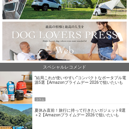
スペシャルレコメンド
“結局これが使いやすい”コンパクトなポータブル電
源5選【Amazonプライムデー 2026で狙いたいも
の】
コラム
夏休み直前！旅行に持って行きたいガジェット8選
＋2【Amazonプライムデー 2026で狙いたいも
の】