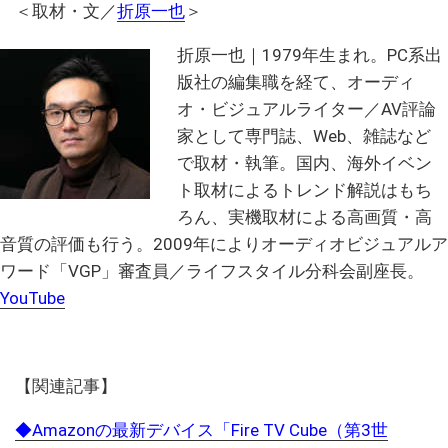
＜取材・文／
折原一也
＞
折原一也｜1979年生まれ。PC系出
版社の編集職を経て、オーディ
オ・ビジュアルライター／AV評論
家として専門誌、Web、雑誌など
で取材・執筆。国内、海外イベン
ト取材によるトレンド解説はもち
ろん、実機取材による高画質・高
音質の評価も行う。2009年によりオーディオビジュアルア
ワード「VGP」審査員／ライフスタイル分科会副座長。
YouTube
【関連記事】
◆Amazonの最新デバイス「Fire TV Cube（第3世