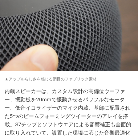
▲アップルらしさを感じる網目のファブリック素材
内蔵スピーカーは、カスタム設計の高偏位ウーファ
ー、振動板を20mmで振動させるパワフルなモータ
ー、低音イコライザーのマイク内蔵、基部に配置され
た5つのビームフォーミングツイーターのアレイを搭
載。S7チップとソフトウエアによる音響補正も全面的
に取り入れていて、設置した環境に応じた音響最適化