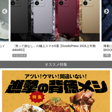
らイ
「買って損なし」の極上スマホ5選【GoodsPress 2026上半期
薄着に
AWARD】
SHO
トピックス
PR
オススメ特集