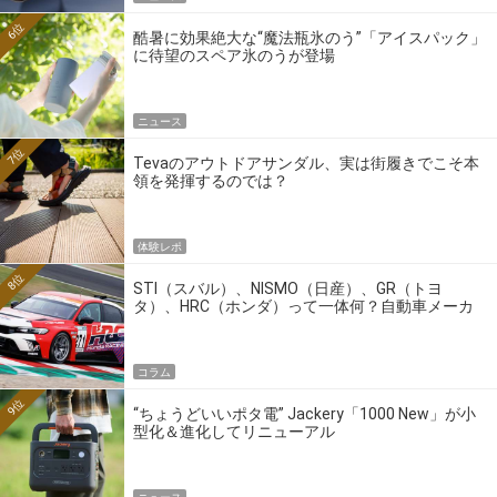
6位
酷暑に効果絶大な“魔法瓶氷のう”「アイスパック」
に待望のスペア氷のうが登場
ニュース
7位
Tevaのアウトドアサンダル、実は街履きでこそ本
領を発揮するのでは？
体験レポ
8位
STI（スバル）、NISMO（日産）、GR（トヨ
タ）、HRC（ホンダ）って一体何？自動車メーカ
ーの4大ワークスブランドを探る
コラム
9位
“ちょうどいいポタ電” Jackery「1000 New」が小
型化＆進化してリニューアル