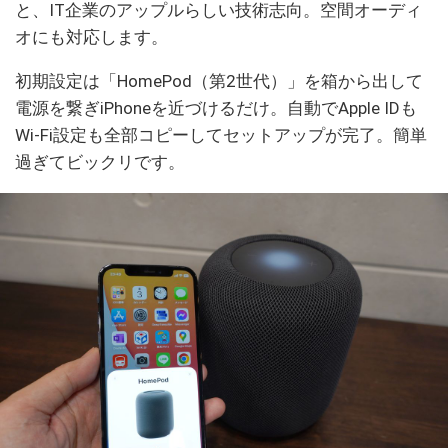
と、IT企業のアップルらしい技術志向。空間オーディ
オにも対応します。
初期設定は「HomePod（第2世代）」を箱から出して
電源を繋ぎiPhoneを近づけるだけ。自動でApple IDも
Wi-Fi設定も全部コピーしてセットアップが完了。簡単
過ぎてビックリです。