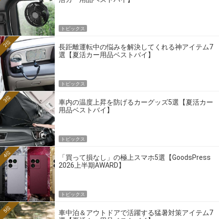
トピックス
2位
長距離運転中の悩みを解決してくれる神アイテム7
選【夏活カー用品ベストバイ】
トピックス
3位
車内の温度上昇を防げるカーグッズ5選【夏活カー
用品ベストバイ】
トピックス
4位
「買って損なし」の極上スマホ5選【GoodsPress
2026上半期AWARD】
トピックス
5位
車中泊＆アウトドアで活躍する猛暑対策アイテム7