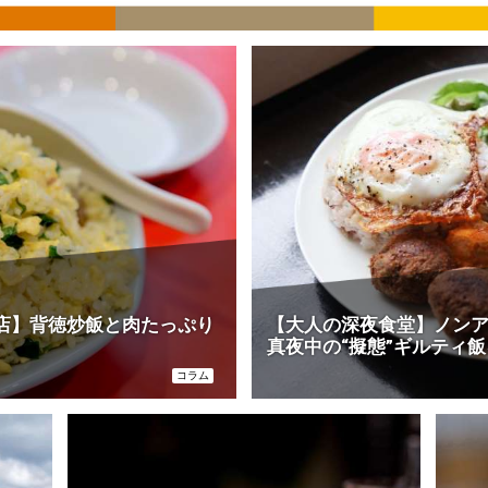
店】背徳炒飯と肉たっぷり
【大人の深夜食堂】ノン
真夜中の“擬態”ギルティ飯を
コラム