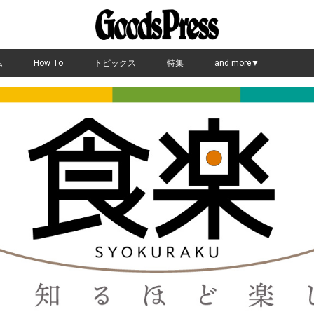
ム
How To
トピックス
特集
and more▼