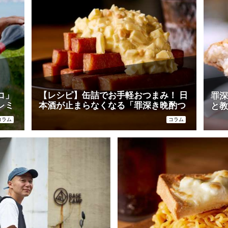
コ」
【レシピ】缶詰でお手軽おつまみ！ 日
罪深
レミ
本酒が止まらなくなる「罪深き晩酌つ
と教
まみ」2品
コラム
コラム