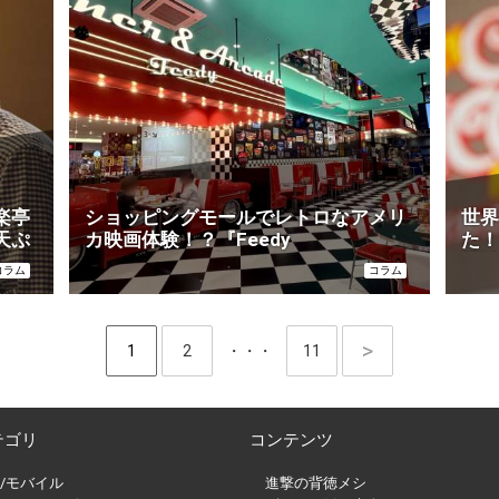
楽亭
ショッピングモールでレトロなアメリ
世界
天ぷ
カ映画体験！？『Feedy
た！
Diner&Arcade 茨木』が楽しすぎるワ
横浜
コラム
コラム
ケ
page
1
page
2
・・・
page
11
テゴリ
コンテンツ
T/モバイル
進撃の背徳メシ