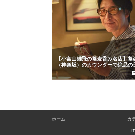
【小宮山雄飛の蕎麦呑み名店】蕎
（神楽坂）のカウンターで絶品の
らを味わう
ペ
ー
ジ
ン
ホーム
カ
グ
I