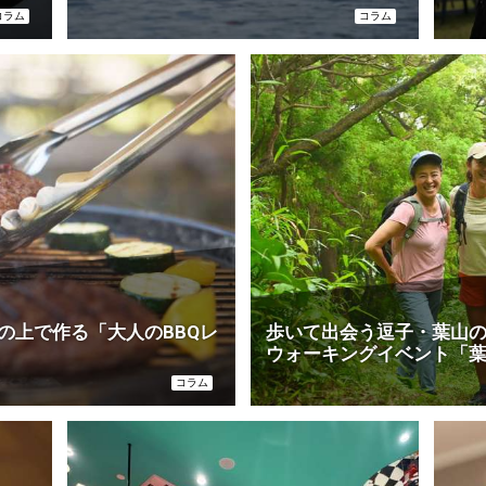
が愛する外遊びのカタチ
み方
コラム
コラム
の上で作る「大人のBBQレ
歩いて出会う逗子・葉山
ウォーキングイベント「
コラム