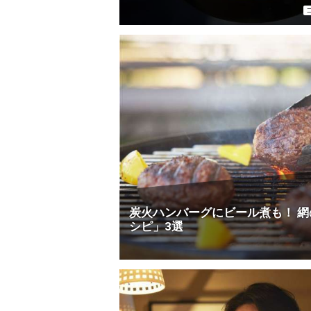
で作る、3ステップのワンパン飯
炭火ハンバーグにビール煮も！ 網
シピ」3選