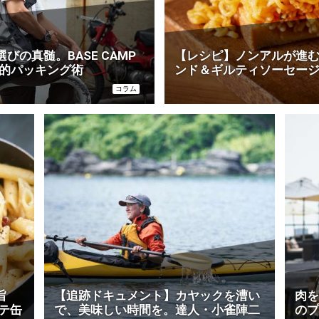
の真髄。BASE CAMP
【レシピ】ノンアルが進む
義的パッキング術
ンド＆ギルティソーセー
コラム
旨
【追跡ドキュメント】カヤックを漕い
肉を
テ缶
で、美味しい時間を。達人・小雀陣二
のプ