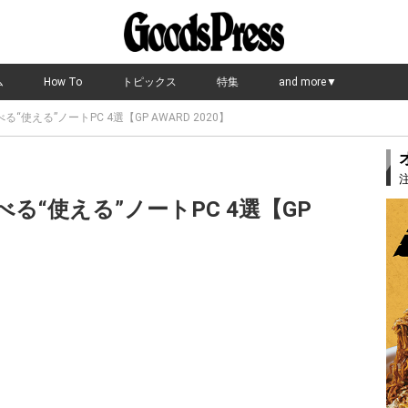
ム
How To
トピックス
特集
and more▼
使える”ノートPC 4選【GP AWARD 2020】
る“使える”ノートPC 4選【GP