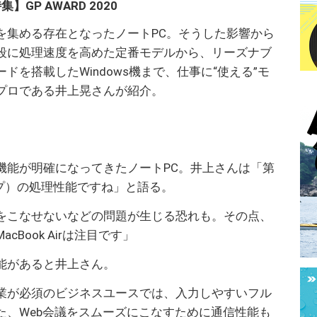
集】GP AWARD 2020
を集める存在となったノートPC。そうした影響から
段に処理速度を高めた定番モデルから、リーズナブ
を搭載したWindows機まで、仕事に“使える”モ
プロである井上晃さんが紹介。
機能が明確になってきたノートPC。井上さんは「第
プ）の処理性能ですね」と語る。
をこなせないなどの問題が生じる恐れも。その点、
Book Airは注目です」
能があると井上さん。
業が必須のビジネスユースでは、入力しやすいフル
た、Web会議をスムーズにこなすために通信性能も