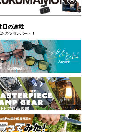
注目の連載
話題の使用レポート！
選【GoodsPress 2026上半
薄着になる季節の夏こそ“映える
SHOCK「GRAVITYMASTE
PR