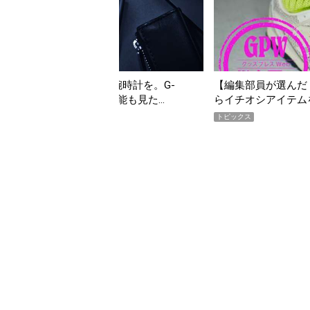
の夏こそ“映える”タフな腕時計を。G-
【編集部員が選んだ「
VITYMASTER」は本当に機能も見た…
らイチオシアイテム
トピックス