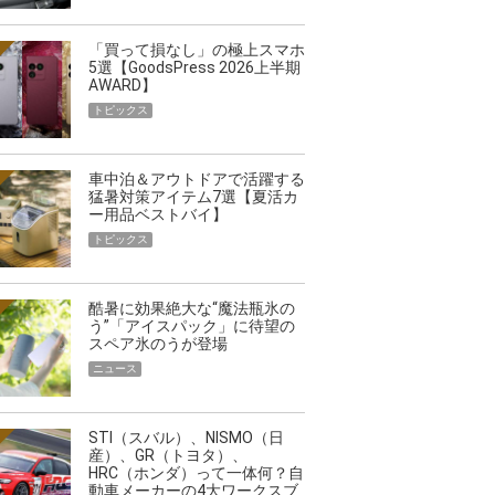
「買って損なし」の極上スマホ
5選【GoodsPress 2026上半期
AWARD】
トピックス
車中泊＆アウトドアで活躍する
猛暑対策アイテム7選【夏活カ
ー用品ベストバイ】
トピックス
酷暑に効果絶大な“魔法瓶氷の
う”「アイスパック」に待望の
スペア氷のうが登場
ニュース
STI（スバル）、NISMO（日
産）、GR（トヨタ）、
HRC（ホンダ）って一体何？自
動車メーカーの4大ワークスブ