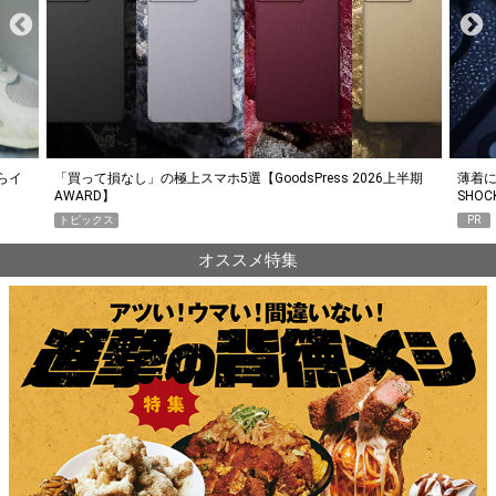
らイ
「買って損なし」の極上スマホ5選【GoodsPress 2026上半期
薄着に
AWARD】
SHO
トピックス
PR
オススメ特集