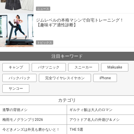
ニュース
ジムレベルの本格マシンで自宅トレーニング！
【趣味ギア適性診断】
トピックス
注目キーワード
キャンプ
パナソニック
スニーカー
Makuake
バックパック
完全ワイヤレスイヤホン
iPhone
サンコー
カテゴリ
進撃の背徳メシ
ギルティ飯は大人のロマン
梅雨モノグランプリ2026
アウトドア名人の外遊び＆メシ
今どきメンズは外見も磨かないと！
THE 5選