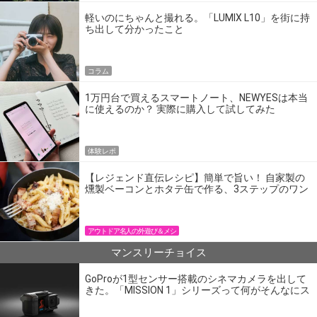
軽いのにちゃんと撮れる。「LUMIX L10」を街に持
ち出して分かったこと
コラム
1万円台で買えるスマートノート、NEWYESは本当
に使えるのか？ 実際に購入して試してみた
体験レポ
【レジェンド直伝レシピ】簡単で旨い！ 自家製の
燻製ベーコンとホタテ缶で作る、3ステップのワン
パン飯
アウトドア名人の外遊び＆メシ
マンスリーチョイス
GoProが1型センサー搭載のシネマカメラを出して
きた。「MISSION 1」シリーズって何がそんなにス
ゴいの？