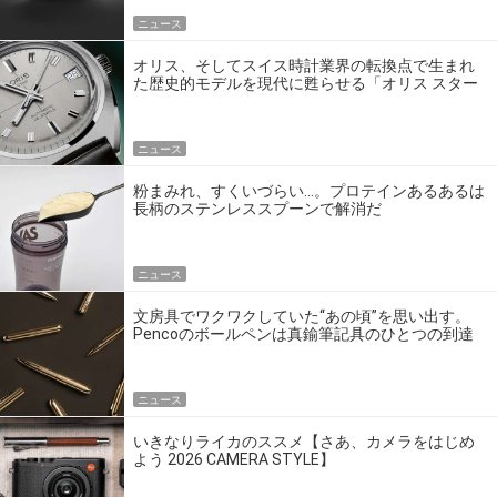
ニュース
オリス、そしてスイス時計業界の転換点で生まれ
た歴史的モデルを現代に甦らせる「オリス スター
エディション」
ニュース
粉まみれ、すくいづらい…。プロテインあるあるは
長柄のステンレススプーンで解消だ
ニュース
文房具でワクワクしていた“あの頃”を思い出す。
Pencoのボールペンは真鍮筆記具のひとつの到達
点だ
ニュース
いきなりライカのススメ【さあ、カメラをはじめ
よう 2026 CAMERA STYLE】