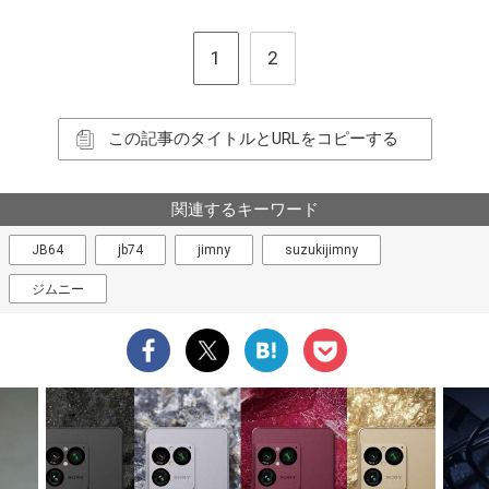
1
2
この記事のタイトルとURLをコピーする
関連するキーワード
JB64
jb74
jimny
suzukijimny
ジムニー