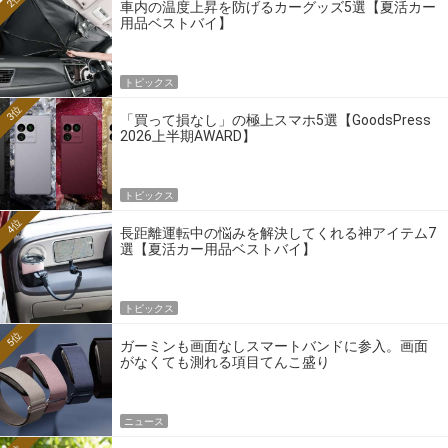
2位
車内の温度上昇を防げるカーグッズ5選【夏活カー
用品ベストバイ】
トピックス
3位
「買って損なし」の極上スマホ5選【GoodsPress
2026上半期AWARD】
トピックス
4位
長距離運転中の悩みを解決してくれる神アイテム7
選【夏活カー用品ベストバイ】
トピックス
5位
ガーミンも画面なしスマートバンドに参入。画面
がなくても測れる項目てんこ盛り
ニュース