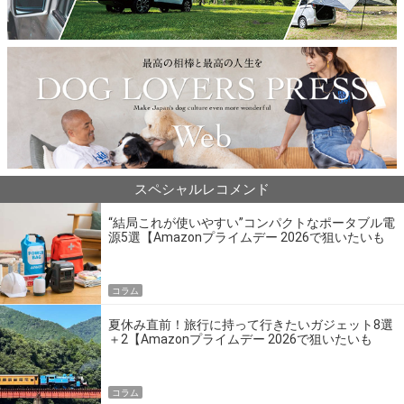
スペシャルレコメンド
“結局これが使いやすい”コンパクトなポータブル電
源5選【Amazonプライムデー 2026で狙いたいも
の】
コラム
夏休み直前！旅行に持って行きたいガジェット8選
＋2【Amazonプライムデー 2026で狙いたいも
の】
コラム