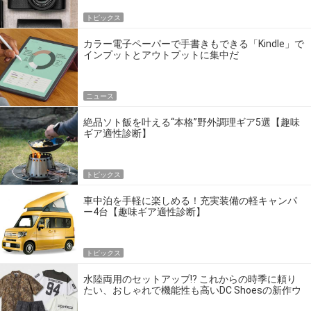
トピックス
カラー電子ペーパーで手書きもできる「Kindle」で
インプットとアウトプットに集中だ
ニュース
絶品ソト飯を叶える“本格”野外調理ギア5選【趣味
ギア適性診断】
トピックス
車中泊を手軽に楽しめる！充実装備の軽キャンパ
ー4台【趣味ギア適性診断】
トピックス
水陸両用のセットアップ!? これからの時季に頼り
たい、おしゃれで機能性も高いDC Shoesの新作ウ
エア