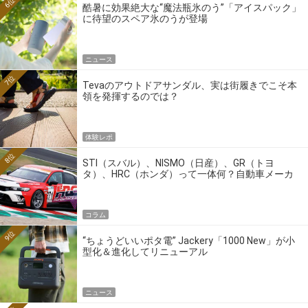
6位
酷暑に効果絶大な“魔法瓶氷のう”「アイスパック」
に待望のスペア氷のうが登場
ニュース
7位
Tevaのアウトドアサンダル、実は街履きでこそ本
領を発揮するのでは？
体験レポ
8位
STI（スバル）、NISMO（日産）、GR（トヨ
タ）、HRC（ホンダ）って一体何？自動車メーカ
ーの4大ワークスブランドを探る
コラム
9位
“ちょうどいいポタ電” Jackery「1000 New」が小
型化＆進化してリニューアル
ニュース