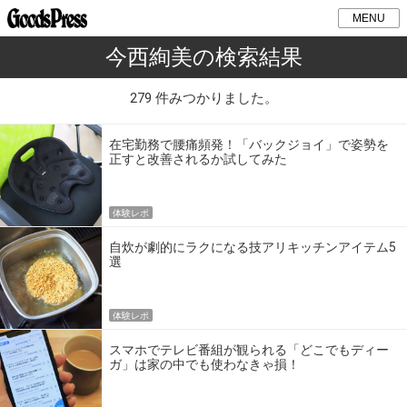
MENU
今西絢美の検索結果
279 件みつかりました。
在宅勤務で腰痛頻発！「バックジョイ」で姿勢を
正すと改善されるか試してみた
体験レポ
自炊が劇的にラクになる技アリキッチンアイテム5
選
体験レポ
スマホでテレビ番組が観られる「どこでもディー
ガ」は家の中でも使わなきゃ損！