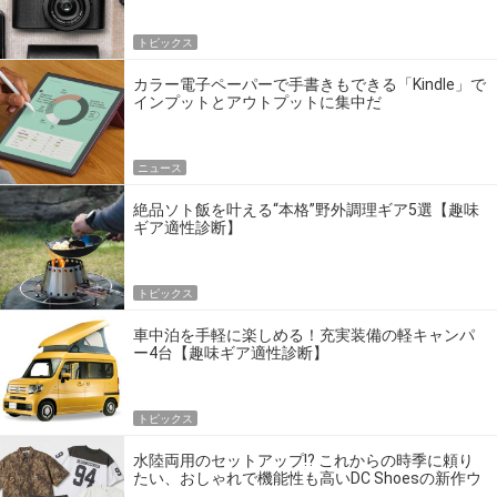
トピックス
カラー電子ペーパーで手書きもできる「Kindle」で
インプットとアウトプットに集中だ
ニュース
絶品ソト飯を叶える“本格”野外調理ギア5選【趣味
ギア適性診断】
トピックス
車中泊を手軽に楽しめる！充実装備の軽キャンパ
ー4台【趣味ギア適性診断】
トピックス
水陸両用のセットアップ!? これからの時季に頼り
たい、おしゃれで機能性も高いDC Shoesの新作ウ
エア