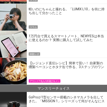
コラム
軽いのにちゃんと撮れる。「LUMIX L10」を街に持
ち出して分かったこと
コラム
1万円台で買えるスマートノート、NEWYESは本当
に使えるのか？ 実際に購入して試してみた
体験レポ
【レジェンド直伝レシピ】簡単で旨い！ 自家製の
燻製ベーコンとホタテ缶で作る、3ステップのワン
パン飯
アウトドア名人の外遊び＆メシ
マンスリーチョイス
GoProが1型センサー搭載のシネマカメラを出して
きた。「MISSION 1」シリーズって何がそんなにス
ゴいの？