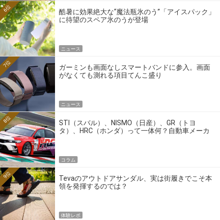
6位
酷暑に効果絶大な“魔法瓶氷のう”「アイスパック」
に待望のスペア氷のうが登場
ニュース
7位
ガーミンも画面なしスマートバンドに参入。画面
がなくても測れる項目てんこ盛り
ニュース
8位
STI（スバル）、NISMO（日産）、GR（トヨ
タ）、HRC（ホンダ）って一体何？自動車メーカ
ーの4大ワークスブランドを探る
コラム
9位
Tevaのアウトドアサンダル、実は街履きでこそ本
領を発揮するのでは？
体験レポ