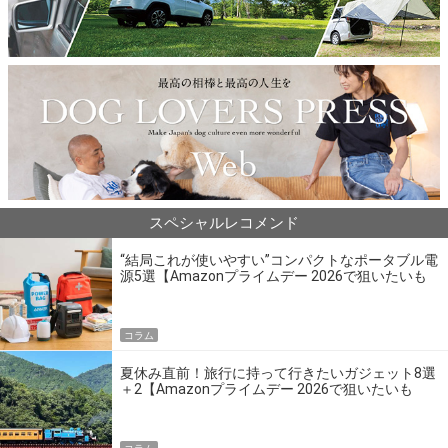
スペシャルレコメンド
“結局これが使いやすい”コンパクトなポータブル電
源5選【Amazonプライムデー 2026で狙いたいも
の】
コラム
夏休み直前！旅行に持って行きたいガジェット8選
＋2【Amazonプライムデー 2026で狙いたいも
の】