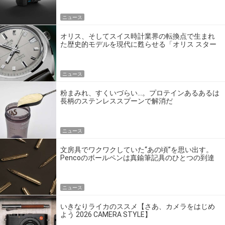
ニュース
オリス、そしてスイス時計業界の転換点で生まれ
た歴史的モデルを現代に甦らせる「オリス スター
エディション」
ニュース
粉まみれ、すくいづらい…。プロテインあるあるは
長柄のステンレススプーンで解消だ
ニュース
文房具でワクワクしていた“あの頃”を思い出す。
Pencoのボールペンは真鍮筆記具のひとつの到達
点だ
ニュース
いきなりライカのススメ【さあ、カメラをはじめ
よう 2026 CAMERA STYLE】