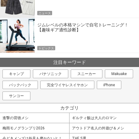
ニュース
ジムレベルの本格マシンで自宅トレーニング！
【趣味ギア適性診断】
トピックス
注目キーワード
キャンプ
パナソニック
スニーカー
Makuake
バックパック
完全ワイヤレスイヤホン
iPhone
サンコー
カテゴリ
進撃の背徳メシ
ギルティ飯は大人のロマン
梅雨モノグランプリ2026
アウトドア名人の外遊び＆メシ
今どきメンズは外見も磨かないと！
THE 5選