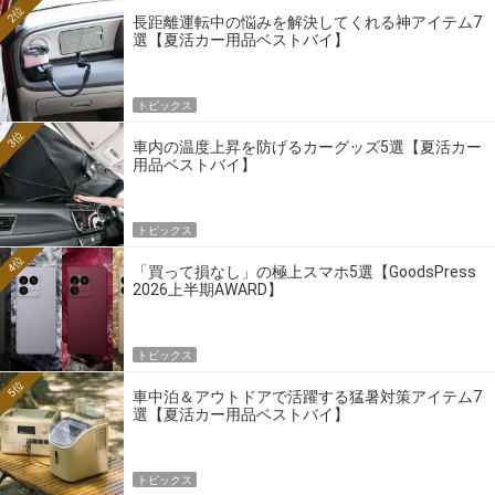
2位
長距離運転中の悩みを解決してくれる神アイテム7
選【夏活カー用品ベストバイ】
トピックス
3位
車内の温度上昇を防げるカーグッズ5選【夏活カー
用品ベストバイ】
トピックス
4位
「買って損なし」の極上スマホ5選【GoodsPress
2026上半期AWARD】
トピックス
5位
車中泊＆アウトドアで活躍する猛暑対策アイテム7
選【夏活カー用品ベストバイ】
トピックス