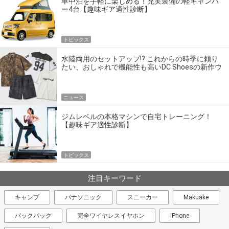
車中泊を手軽に楽しめる！充実装備の軽キャンパ
ー4台【趣味ギア適性診断】
トピックス
水陸両用のセットアップ!? これからの時季に頼り
たい、おしゃれで機能性も高いDC Shoesの新作ウ
エア
ニュース
ジムレベルの本格マシンで自宅トレーニング！
【趣味ギア適性診断】
トピックス
注目キーワード
キャンプ
パナソニック
スニーカー
Makuake
バックパック
完全ワイヤレスイヤホン
iPhone