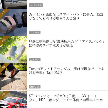
トピックス
5位
ガーミンも画面なしスマートバンドに参入。画面
がなくても測れる項目てんこ盛り
ニュース
6位
酷暑に効果絶大な“魔法瓶氷のう”「アイスパック」
に待望のスペア氷のうが登場
ニュース
7位
Tevaのアウトドアサンダル、実は街履きでこそ本
領を発揮するのでは？
体験レポ
8位
STI（スバル）、NISMO（日産）、GR（トヨ
タ）、HRC（ホンダ）って一体何？自動車メーカ
ーの4大ワークスブランドを探る