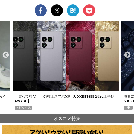
らイ
「買って損なし」の極上スマホ5選【GoodsPress 2026上半期
薄着に
AWARD】
SHO
トピックス
PR
オススメ特集