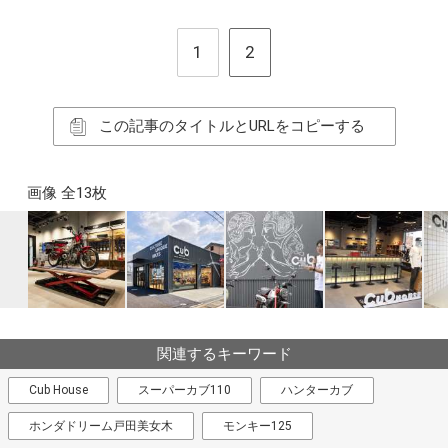
1
2
この記事のタイトルとURLをコピーする
画像 全13枚
関連するキーワード
Cub House
スーパーカブ110
ハンターカブ
ホンダドリーム戸田美女木
モンキー125