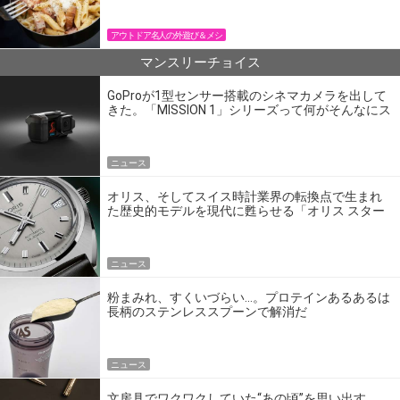
アウトドア名人の外遊び＆メシ
マンスリーチョイス
GoProが1型センサー搭載のシネマカメラを出して
きた。「MISSION 1」シリーズって何がそんなにス
ゴいの？
ニュース
オリス、そしてスイス時計業界の転換点で生まれ
た歴史的モデルを現代に甦らせる「オリス スター
エディション」
ニュース
粉まみれ、すくいづらい…。プロテインあるあるは
長柄のステンレススプーンで解消だ
ニュース
文房具でワクワクしていた“あの頃”を思い出す。