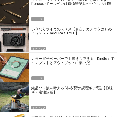
Pencoのボールペンは真鍮筆記具のひとつの到達
点だ
ニュース
いきなりライカのススメ【さあ、カメラをはじめ
よう 2026 CAMERA STYLE】
トピックス
カラー電子ペーパーで手書きもできる「Kindle」で
インプットとアウトプットに集中だ
ニュース
絶品ソト飯を叶える“本格”野外調理ギア5選【趣味
ギア適性診断】
トピックス