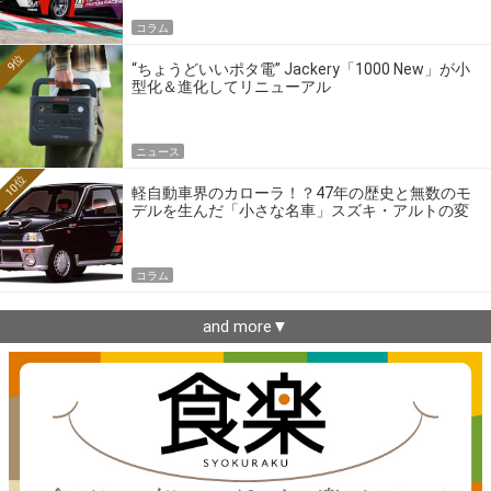
コラム
9位
“ちょうどいいポタ電” Jackery「1000 New」が小
型化＆進化してリニューアル
ニュース
10位
軽自動車界のカローラ！？47年の歴史と無数のモ
デルを生んだ「小さな名車」スズキ・アルトの変
遷
コラム
and more▼