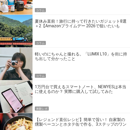
コラム
夏休み直前！旅行に持って行きたいガジェット8選
＋2【Amazonプライムデー 2026で狙いたいも
の】
コラム
軽いのにちゃんと撮れる。「LUMIX L10」を街に持
ち出して分かったこと
コラム
1万円台で買えるスマートノート、NEWYESは本当
に使えるのか？ 実際に購入して試してみた
体験レポ
【レジェンド直伝レシピ】簡単で旨い！ 自家製の
燻製ベーコンとホタテ缶で作る、3ステップのワン
パン飯