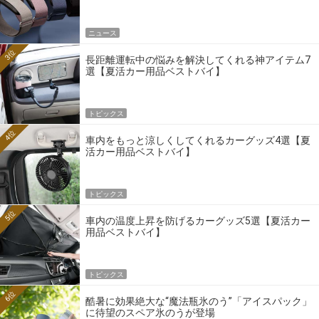
ニュース
3位
長距離運転中の悩みを解決してくれる神アイテム7
選【夏活カー用品ベストバイ】
トピックス
4位
車内をもっと涼しくしてくれるカーグッズ4選【夏
活カー用品ベストバイ】
トピックス
5位
車内の温度上昇を防げるカーグッズ5選【夏活カー
用品ベストバイ】
トピックス
6位
酷暑に効果絶大な“魔法瓶氷のう”「アイスパック」
に待望のスペア氷のうが登場