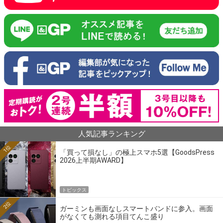
人気記事ランキング
1位
「買って損なし」の極上スマホ5選【GoodsPress
2026上半期AWARD】
トピックス
2位
ガーミンも画面なしスマートバンドに参入。画面
がなくても測れる項目てんこ盛り