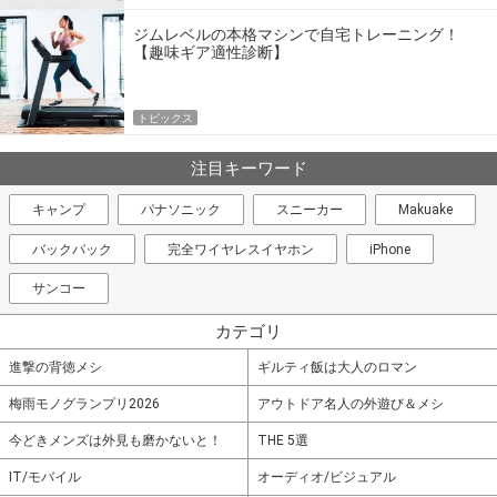
ジムレベルの本格マシンで自宅トレーニング！
【趣味ギア適性診断】
トピックス
注目キーワード
キャンプ
パナソニック
スニーカー
Makuake
バックパック
完全ワイヤレスイヤホン
iPhone
サンコー
カテゴリ
進撃の背徳メシ
ギルティ飯は大人のロマン
梅雨モノグランプリ2026
アウトドア名人の外遊び＆メシ
今どきメンズは外見も磨かないと！
THE 5選
IT/モバイル
オーディオ/ビジュアル