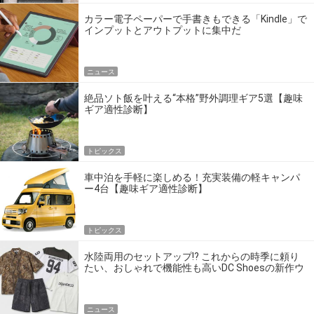
カラー電子ペーパーで手書きもできる「Kindle」で
インプットとアウトプットに集中だ
ニュース
絶品ソト飯を叶える“本格”野外調理ギア5選【趣味
ギア適性診断】
トピックス
車中泊を手軽に楽しめる！充実装備の軽キャンパ
ー4台【趣味ギア適性診断】
トピックス
水陸両用のセットアップ!? これからの時季に頼り
たい、おしゃれで機能性も高いDC Shoesの新作ウ
エア
ニュース