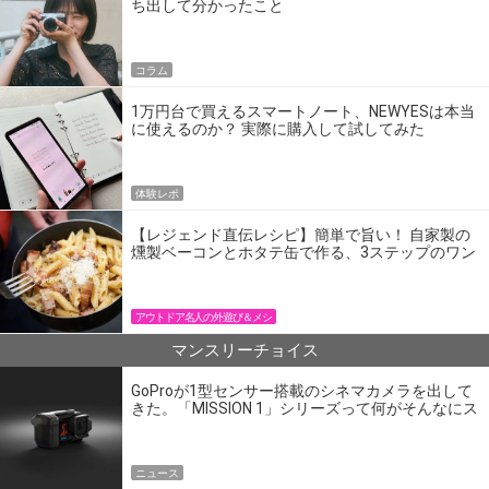
ち出して分かったこと
コラム
1万円台で買えるスマートノート、NEWYESは本当
に使えるのか？ 実際に購入して試してみた
体験レポ
【レジェンド直伝レシピ】簡単で旨い！ 自家製の
燻製ベーコンとホタテ缶で作る、3ステップのワン
パン飯
アウトドア名人の外遊び＆メシ
マンスリーチョイス
GoProが1型センサー搭載のシネマカメラを出して
きた。「MISSION 1」シリーズって何がそんなにス
ゴいの？
ニュース