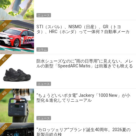
ニュース
7位
STI（スバル）、NISMO（日産）、GR（トヨ
タ）、HRC（ホンダ）って一体何？自動車メーカ
ーの4大ワークスブランドを探る
コラム
8位
防水シューズなのに“雨の日専用”に見えない。メレ
ルの新型「SpeedARC Matis」は街履きでも映える
ニュース
9位
“ちょうどいいポタ電” Jackery「1000 New」が小
型化＆進化してリニューアル
ニュース
10位
“カロッツェリア”ブランド誕生40周年。2026夏の
新製品総点検