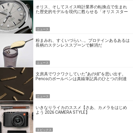
オリス、そしてスイス時計業界の転換点で生まれ
た歴史的モデルを現代に甦らせる「オリス スター
エディション」
ニュース
粉まみれ、すくいづらい…。プロテインあるあるは
長柄のステンレススプーンで解消だ
ニュース
文房具でワクワクしていた“あの頃”を思い出す。
Pencoのボールペンは真鍮筆記具のひとつの到達
点だ
ニュース
いきなりライカのススメ【さあ、カメラをはじめ
よう 2026 CAMERA STYLE】
トピックス