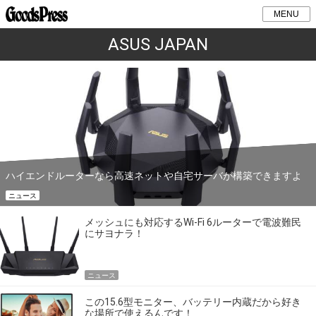
MENU
ASUS JAPAN
ハイエンドルーターなら高速ネットや自宅サーバが構築できますよ
ニュース
メッシュにも対応するWi-Fi 6ルーターで電波難民
にサヨナラ！
ニュース
この15.6型モニター、バッテリー内蔵だから好き
な場所で使えるんです！