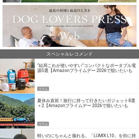
スペシャルレコメンド
“結局これが使いやすい”コンパクトなポータブル電
源5選【Amazonプライムデー 2026で狙いたいも
の】
コラム
夏休み直前！旅行に持って行きたいガジェット8選
＋2【Amazonプライムデー 2026で狙いたいも
の】
コラム
軽いのにちゃんと撮れる。「LUMIX L10」を街に持