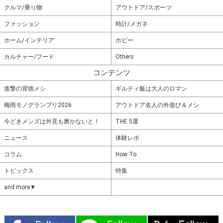
クルマ/乗り物
アウトドア/スポーツ
ファッション
時計/メガネ
ホーム/インテリア
ホビー
カルチャー/フード
Others
コンテンツ
進撃の背徳メシ
ギルティ飯は大人のロマン
梅雨モノグランプリ2026
アウトドア名人の外遊び＆メシ
今どきメンズは外見も磨かないと！
THE 5選
ニュース
体験レポ
コラム
How To
トピックス
特集
and more▼