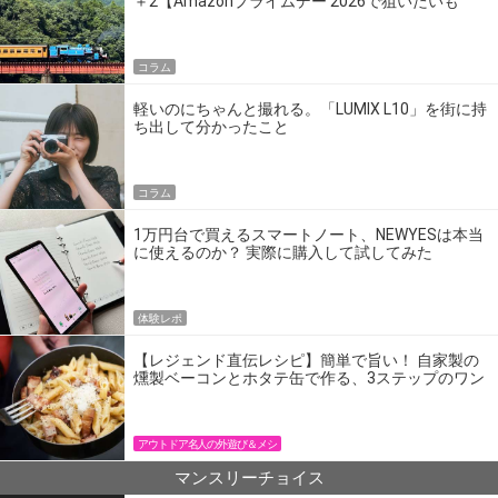
＋2【Amazonプライムデー 2026で狙いたいも
の】
コラム
軽いのにちゃんと撮れる。「LUMIX L10」を街に持
ち出して分かったこと
コラム
1万円台で買えるスマートノート、NEWYESは本当
に使えるのか？ 実際に購入して試してみた
体験レポ
【レジェンド直伝レシピ】簡単で旨い！ 自家製の
燻製ベーコンとホタテ缶で作る、3ステップのワン
パン飯
アウトドア名人の外遊び＆メシ
マンスリーチョイス