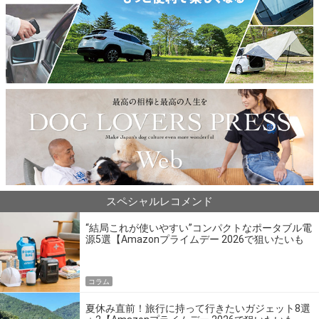
スペシャルレコメンド
“結局これが使いやすい”コンパクトなポータブル電
源5選【Amazonプライムデー 2026で狙いたいも
の】
コラム
夏休み直前！旅行に持って行きたいガジェット8選