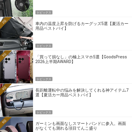
トピックス
2位
車内の温度上昇を防げるカーグッズ5選【夏活カー
用品ベストバイ】
トピックス
3位
「買って損なし」の極上スマホ5選【GoodsPress
2026上半期AWARD】
トピックス
4位
長距離運転中の悩みを解決してくれる神アイテム7
選【夏活カー用品ベストバイ】
トピックス
5位
ガーミンも画面なしスマートバンドに参入。画面
がなくても測れる項目てんこ盛り