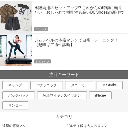
水陸両用のセットアップ!? これからの時季に頼り
たい、おしゃれで機能性も高いDC Shoesの新作ウ
エア
ニュース
ジムレベルの本格マシンで自宅トレーニング！
【趣味ギア適性診断】
トピックス
注目キーワード
キャンプ
パナソニック
スニーカー
Makuake
バックパック
完全ワイヤレスイヤホン
iPhone
サンコー
カテゴリ
進撃の背徳メシ
ギルティ飯は大人のロマン