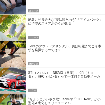
ニュース
6位
酷暑に効果絶大な“魔法瓶氷のう”「アイスパック」
に待望のスペア氷のうが登場
ニュース
7位
Tevaのアウトドアサンダル、実は街履きでこそ本
領を発揮するのでは？
体験レポ
8位
STI（スバル）、NISMO（日産）、GR（トヨ
タ）、HRC（ホンダ）って一体何？自動車メーカ
ーの4大ワークスブランドを探る
コラム
9位
“ちょうどいいポタ電” Jackery「1000 New」が小
型化＆進化してリニューアル