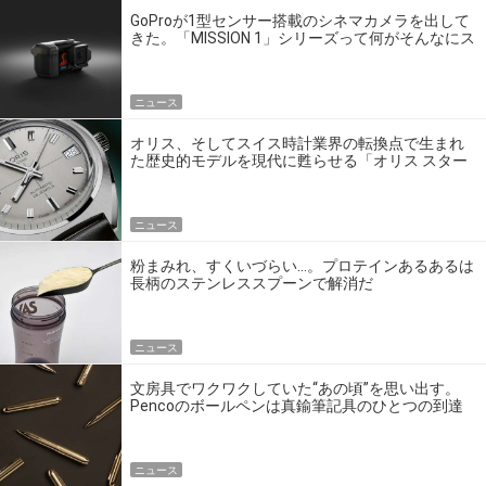
GoProが1型センサー搭載のシネマカメラを出して
きた。「MISSION 1」シリーズって何がそんなにス
ゴいの？
ニュース
オリス、そしてスイス時計業界の転換点で生まれ
た歴史的モデルを現代に甦らせる「オリス スター
エディション」
ニュース
粉まみれ、すくいづらい…。プロテインあるあるは
長柄のステンレススプーンで解消だ
ニュース
文房具でワクワクしていた“あの頃”を思い出す。
Pencoのボールペンは真鍮筆記具のひとつの到達
点だ
ニュース