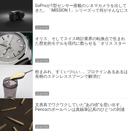
GoProが1型センサー搭載のシネマカメラを出して
きた。「MISSION 1」シリーズって何がそんなにス
ゴいの？
ニュース
オリス、そしてスイス時計業界の転換点で生まれ
た歴史的モデルを現代に甦らせる「オリス スター
エディション」
ニュース
粉まみれ、すくいづらい…。プロテインあるあるは
長柄のステンレススプーンで解消だ
ニュース
文房具でワクワクしていた“あの頃”を思い出す。
Pencoのボールペンは真鍮筆記具のひとつの到達
点だ
ニュース