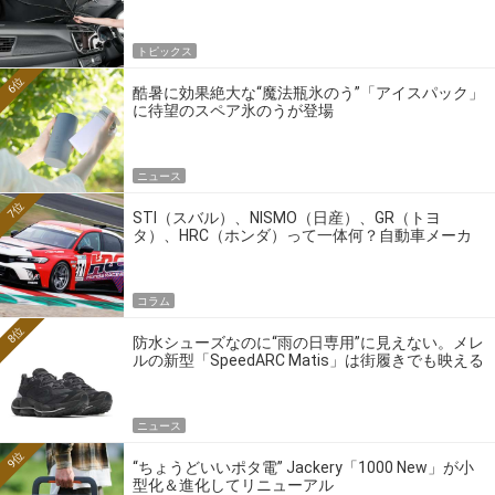
トピックス
6位
酷暑に効果絶大な“魔法瓶氷のう”「アイスパック」
に待望のスペア氷のうが登場
ニュース
7位
STI（スバル）、NISMO（日産）、GR（トヨ
タ）、HRC（ホンダ）って一体何？自動車メーカ
ーの4大ワークスブランドを探る
コラム
8位
防水シューズなのに“雨の日専用”に見えない。メレ
ルの新型「SpeedARC Matis」は街履きでも映える
ニュース
9位
“ちょうどいいポタ電” Jackery「1000 New」が小
型化＆進化してリニューアル