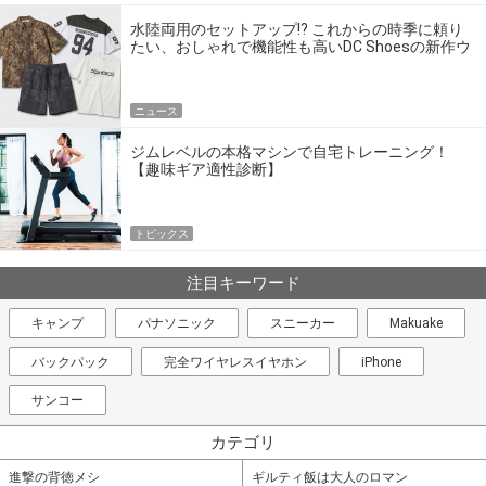
水陸両用のセットアップ!? これからの時季に頼り
たい、おしゃれで機能性も高いDC Shoesの新作ウ
エア
ニュース
ジムレベルの本格マシンで自宅トレーニング！
【趣味ギア適性診断】
トピックス
注目キーワード
キャンプ
パナソニック
スニーカー
Makuake
バックパック
完全ワイヤレスイヤホン
iPhone
サンコー
カテゴリ
進撃の背徳メシ
ギルティ飯は大人のロマン