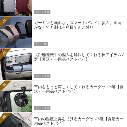
トピックス
2位
ガーミンも画面なしスマートバンドに参入。画面
がなくても測れる項目てんこ盛り
ニュース
3位
長距離運転中の悩みを解決してくれる神アイテム7
選【夏活カー用品ベストバイ】
トピックス
4位
車内をもっと涼しくしてくれるカーグッズ4選【夏
活カー用品ベストバイ】
トピックス
5位
車内の温度上昇を防げるカーグッズ5選【夏活カー
用品ベストバイ】