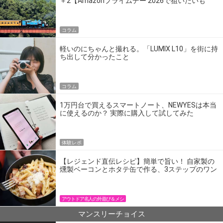
＋2【Amazonプライムデー 2026で狙いたいも
の】
コラム
軽いのにちゃんと撮れる。「LUMIX L10」を街に持
ち出して分かったこと
コラム
1万円台で買えるスマートノート、NEWYESは本当
に使えるのか？ 実際に購入して試してみた
体験レポ
【レジェンド直伝レシピ】簡単で旨い！ 自家製の
燻製ベーコンとホタテ缶で作る、3ステップのワン
パン飯
アウトドア名人の外遊び＆メシ
マンスリーチョイス