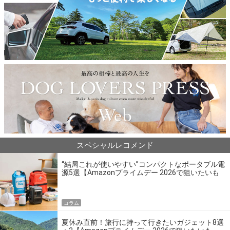
スペシャルレコメンド
“結局これが使いやすい”コンパクトなポータブル電
源5選【Amazonプライムデー 2026で狙いたいも
の】
コラム
夏休み直前！旅行に持って行きたいガジェット8選