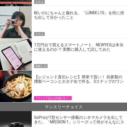
コラム
軽いのにちゃんと撮れる。「LUMIX L10」を街に持
ち出して分かったこと
コラム
1万円台で買えるスマートノート、NEWYESは本当
に使えるのか？ 実際に購入して試してみた
体験レポ
【レジェンド直伝レシピ】簡単で旨い！ 自家製の
燻製ベーコンとホタテ缶で作る、3ステップのワン
パン飯
アウトドア名人の外遊び＆メシ
マンスリーチョイス
GoProが1型センサー搭載のシネマカメラを出して
きた。「MISSION 1」シリーズって何がそんなにス
ゴいの？