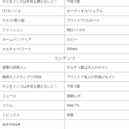
今どきメンズは外見も磨かないと！
THE 5選
IT/モバイル
オーディオ/ビジュアル
クルマ/乗り物
アウトドア/スポーツ
ファッション
時計/メガネ
ホーム/インテリア
ホビー
カルチャー/フード
Others
コンテンツ
進撃の背徳メシ
ギルティ飯は大人のロマン
梅雨モノグランプリ2026
アウトドア名人の外遊び＆メシ
今どきメンズは外見も磨かないと！
THE 5選
ニュース
体験レポ
コラム
How To
トピックス
特集
and more▼