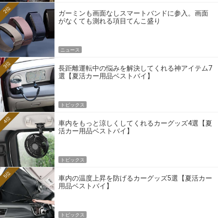
2位
ガーミンも画面なしスマートバンドに参入。画面
がなくても測れる項目てんこ盛り
ニュース
3位
長距離運転中の悩みを解決してくれる神アイテム7
選【夏活カー用品ベストバイ】
トピックス
4位
車内をもっと涼しくしてくれるカーグッズ4選【夏
活カー用品ベストバイ】
トピックス
5位
車内の温度上昇を防げるカーグッズ5選【夏活カー
用品ベストバイ】
トピックス