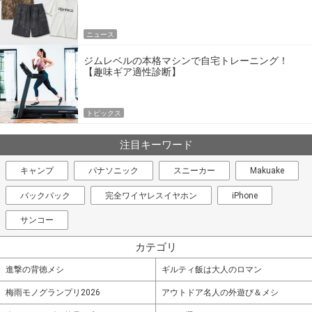
エア
ニュース
ジムレベルの本格マシンで自宅トレーニング！
【趣味ギア適性診断】
トピックス
注目キーワード
キャンプ
パナソニック
スニーカー
Makuake
バックパック
完全ワイヤレスイヤホン
iPhone
サンコー
カテゴリ
進撃の背徳メシ
ギルティ飯は大人のロマン
梅雨モノグランプリ2026
アウトドア名人の外遊び＆メシ