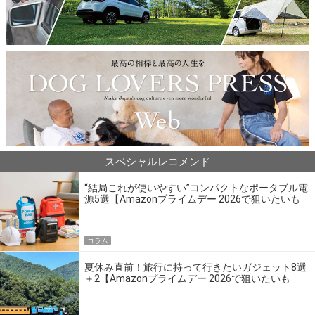
スペシャルレコメンド
“結局これが使いやすい”コンパクトなポータブル電
源5選【Amazonプライムデー 2026で狙いたいも
の】
コラム
夏休み直前！旅行に持って行きたいガジェット8選
＋2【Amazonプライムデー 2026で狙いたいも
の】