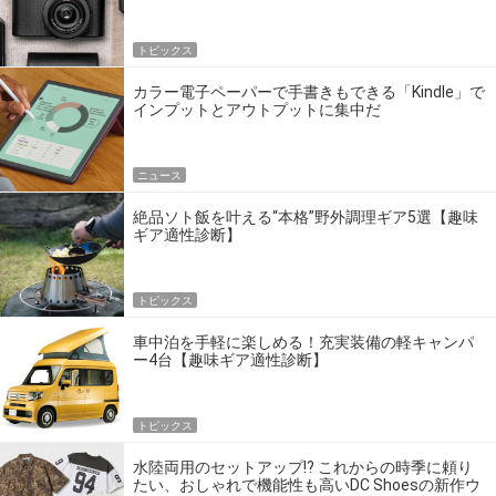
トピックス
カラー電子ペーパーで手書きもできる「Kindle」で
インプットとアウトプットに集中だ
ニュース
絶品ソト飯を叶える“本格”野外調理ギア5選【趣味
ギア適性診断】
トピックス
車中泊を手軽に楽しめる！充実装備の軽キャンパ
ー4台【趣味ギア適性診断】
トピックス
水陸両用のセットアップ!? これからの時季に頼り
たい、おしゃれで機能性も高いDC Shoesの新作ウ