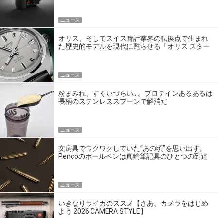
ニュース
オリス、そしてスイス時計業界の転換点で生まれ
た歴史的モデルを現代に甦らせる「オリス スター
エディション」
ニュース
粉まみれ、すくいづらい…。プロテインあるあるは
長柄のステンレススプーンで解消だ
ニュース
文房具でワクワクしていた“あの頃”を思い出す。
Pencoのボールペンは真鍮筆記具のひとつの到達
点だ
ニュース
いきなりライカのススメ【さあ、カメラをはじめ
よう 2026 CAMERA STYLE】