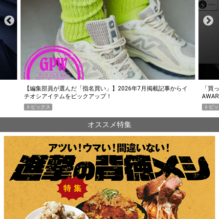
らイ
「買って損なし」の極上スマホ5選【GoodsPress 2026上半期
薄着に
AWARD】
SHO
トピックス
PR
オススメ特集