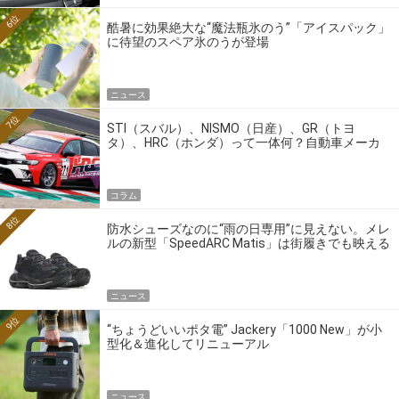
6位
酷暑に効果絶大な“魔法瓶氷のう”「アイスパック」
に待望のスペア氷のうが登場
ニュース
7位
STI（スバル）、NISMO（日産）、GR（トヨ
タ）、HRC（ホンダ）って一体何？自動車メーカ
ーの4大ワークスブランドを探る
コラム
8位
防水シューズなのに“雨の日専用”に見えない。メレ
ルの新型「SpeedARC Matis」は街履きでも映える
ニュース
9位
“ちょうどいいポタ電” Jackery「1000 New」が小
型化＆進化してリニューアル
ニュース