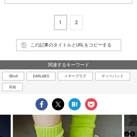
1
2
この記事のタイトルとURLをコピーする
関連するキーワード
dBud
EARLABS
イヤープラグ
ディーバッド
耳栓