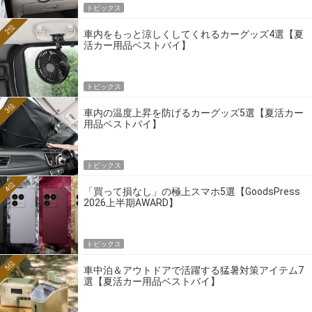
トピックス
2位
車内をもっと涼しくしてくれるカーグッズ4選【夏
活カー用品ベストバイ】
トピックス
3位
車内の温度上昇を防げるカーグッズ5選【夏活カー
用品ベストバイ】
トピックス
4位
「買って損なし」の極上スマホ5選【GoodsPress
2026上半期AWARD】
トピックス
5位
車中泊＆アウトドアで活躍する猛暑対策アイテム7
選【夏活カー用品ベストバイ】