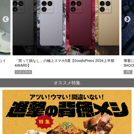
らイ
「買って損なし」の極上スマホ5選【GoodsPress 2026上半期
薄着に
AWARD】
SHO
トピックス
PR
オススメ特集