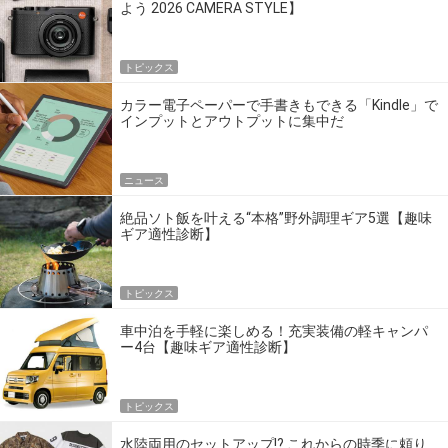
よう 2026 CAMERA STYLE】
トピックス
カラー電子ペーパーで手書きもできる「Kindle」で
インプットとアウトプットに集中だ
ニュース
絶品ソト飯を叶える“本格”野外調理ギア5選【趣味
ギア適性診断】
トピックス
車中泊を手軽に楽しめる！充実装備の軽キャンパ
ー4台【趣味ギア適性診断】
トピックス
水陸両用のセットアップ!? これからの時季に頼り