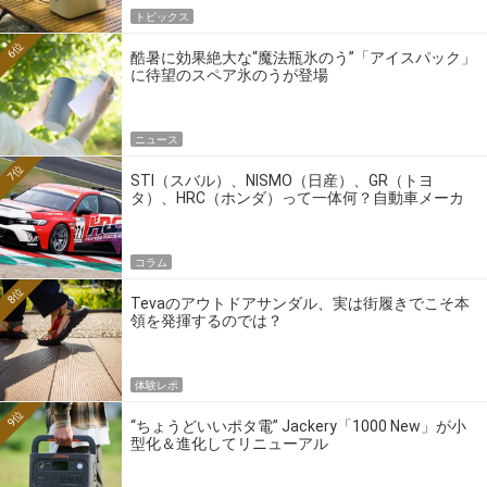
トピックス
6位
酷暑に効果絶大な“魔法瓶氷のう”「アイスパック」
に待望のスペア氷のうが登場
ニュース
7位
STI（スバル）、NISMO（日産）、GR（トヨ
タ）、HRC（ホンダ）って一体何？自動車メーカ
ーの4大ワークスブランドを探る
コラム
8位
Tevaのアウトドアサンダル、実は街履きでこそ本
領を発揮するのでは？
体験レポ
9位
“ちょうどいいポタ電” Jackery「1000 New」が小
型化＆進化してリニューアル