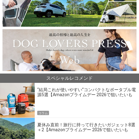
スペシャルレコメンド
“結局これが使いやすい”コンパクトなポータブル電
源5選【Amazonプライムデー 2026で狙いたいも
の】
コラム
夏休み直前！旅行に持って行きたいガジェット8選
＋2【Amazonプライムデー 2026で狙いたいも
の】