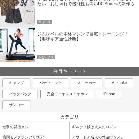
たい、おしゃれで機能性も高いDC Shoesの新作ウ
エア
ニュース
ジムレベルの本格マシンで自宅トレーニング！
【趣味ギア適性診断】
トピックス
注目キーワード
キャンプ
パナソニック
スニーカー
Makuake
バックパック
完全ワイヤレスイヤホン
iPhone
サンコー
カテゴリ
進撃の背徳メシ
ギルティ飯は大人のロマン
梅雨モノグランプリ2026
アウトドア名人の外遊び＆メシ