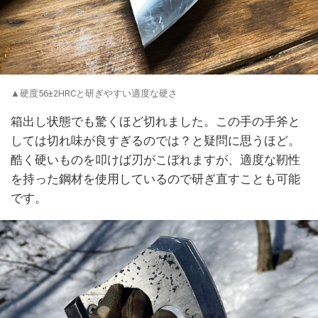
▲硬度56±2HRCと研ぎやすい適度な硬さ
箱出し状態でも驚くほど切れました。この手の手斧と
しては切れ味が良すぎるのでは？と疑問に思うほど。
酷く硬いものを叩けば刃がこぼれますが、適度な靭性
を持った鋼材を使用しているので研ぎ直すことも可能
です。