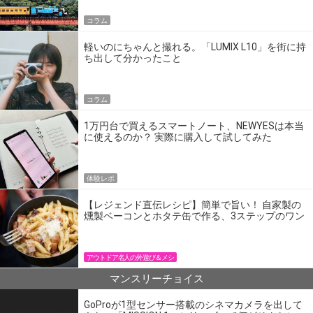
コラム
軽いのにちゃんと撮れる。「LUMIX L10」を街に持
ち出して分かったこと
コラム
1万円台で買えるスマートノート、NEWYESは本当
に使えるのか？ 実際に購入して試してみた
体験レポ
【レジェンド直伝レシピ】簡単で旨い！ 自家製の
燻製ベーコンとホタテ缶で作る、3ステップのワン
パン飯
アウトドア名人の外遊び＆メシ
マンスリーチョイス
GoProが1型センサー搭載のシネマカメラを出して