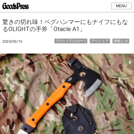
MENU
驚きの切れ味！ペグハンマーにもナイフにもな
るOLIGHTの手斧「Otacle A1」
アウトドア/スポーツ
アウトドア
体験レポ
2024/03/15