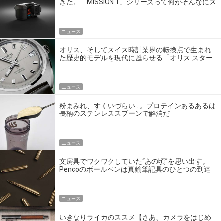
きた。「MISSION 1」シリーズって何がそんなにス
ゴいの？
ニュース
オリス、そしてスイス時計業界の転換点で生まれ
た歴史的モデルを現代に甦らせる「オリス スター
エディション」
ニュース
粉まみれ、すくいづらい…。プロテインあるあるは
長柄のステンレススプーンで解消だ
ニュース
文房具でワクワクしていた“あの頃”を思い出す。
Pencoのボールペンは真鍮筆記具のひとつの到達
点だ
ニュース
いきなりライカのススメ【さあ、カメラをはじめ