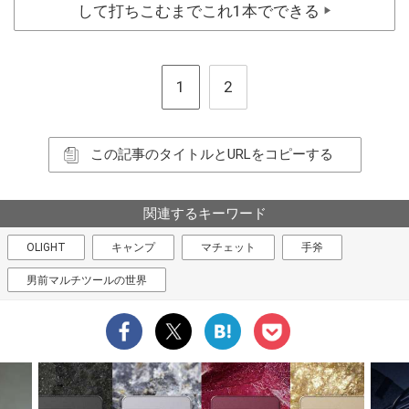
して打ちこむまでこれ1本でできる
▶
1
2
この記事のタイトルとURLをコピーする
関連するキーワード
OLIGHT
キャンプ
マチェット
手斧
男前マルチツールの世界