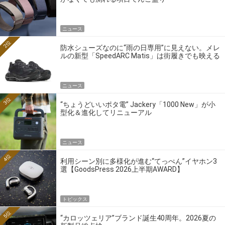
ニュース
2位
防水シューズなのに“雨の日専用”に見えない。メレ
ルの新型「SpeedARC Matis」は街履きでも映える
ニュース
3位
“ちょうどいいポタ電” Jackery「1000 New」が小
型化＆進化してリニューアル
ニュース
4位
利用シーン別に多様化が進む“てっぺん”イヤホン3
選【GoodsPress 2026上半期AWARD】
トピックス
5位
“カロッツェリア”ブランド誕生40周年。2026夏の