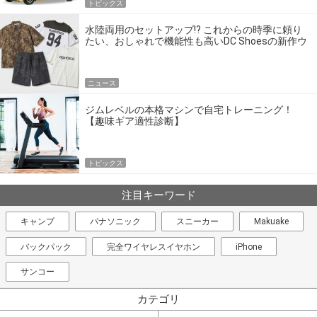
トピックス
水陸両用のセットアップ!? これからの時季に頼り
たい、おしゃれで機能性も高いDC Shoesの新作ウ
エア
ニュース
ジムレベルの本格マシンで自宅トレーニング！
【趣味ギア適性診断】
トピックス
注目キーワード
キャンプ
パナソニック
スニーカー
Makuake
バックパック
完全ワイヤレスイヤホン
iPhone
サンコー
カテゴリ