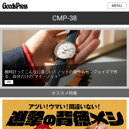
MENU
CMP-38
腕時計ってこんなに楽しい！ノットの新作ムーンフェイズで作
る、自分だけの“マイ・ノット”
PR
オススメ特集