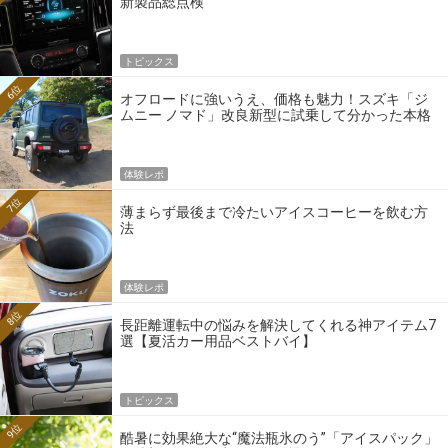
新製品総点検
トピックス
6位
オフロードに強いうえ、価格も魅力！スズキ「ジ
ムニー ノマド」改良新型に試乗して分かった本格
クロカンの実力
体験レポ
7位
薄まらず最後まで冷たいアイスコーヒーを飲む方
法
体験レポ
8位
長距離運転中の悩みを解決してくれる神アイテム7
選【夏活カー用品ベストバイ】
トピックス
9位
酷暑に効果絶大な“魔法瓶氷のう”「アイスパック」