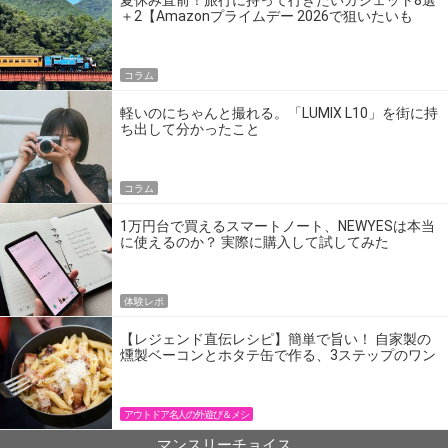
夏休み直前！旅行に持って行きたいガジェット8選
＋2【Amazonプライムデー 2026で狙いたいも
の】
コラム
軽いのにちゃんと撮れる。「LUMIX L10」を街に持
ち出して分かったこと
コラム
1万円台で買えるスマートノート、NEWYESは本当
に使えるのか？ 実際に購入して試してみた
体験レポ
【レジェンド直伝レシピ】簡単で旨い！ 自家製の
燻製ベーコンとホタテ缶で作る、3ステップのワン
パン飯
アウトドア名人の外遊び＆メシ
マンスリーチョイス