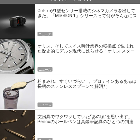
GoProが1型センサー搭載のシネマカメラを出して
きた。「MISSION 1」シリーズって何がそんなにス
ゴいの？
ニュース
オリス、そしてスイス時計業界の転換点で生まれ
た歴史的モデルを現代に甦らせる「オリス スター
エディション」
ニュース
粉まみれ、すくいづらい…。プロテインあるあるは
長柄のステンレススプーンで解消だ
ニュース
文房具でワクワクしていた“あの頃”を思い出す。
Pencoのボールペンは真鍮筆記具のひとつの到達
点だ