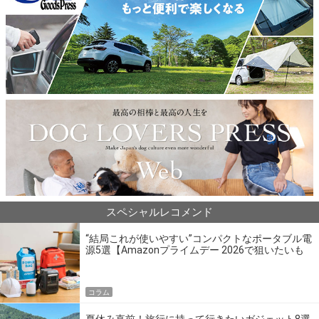
スペシャルレコメンド
“結局これが使いやすい”コンパクトなポータブル電
源5選【Amazonプライムデー 2026で狙いたいも
の】
コラム