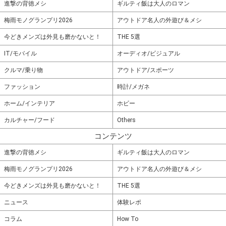
進撃の背徳メシ
ギルティ飯は大人のロマン
梅雨モノグランプリ2026
アウトドア名人の外遊び＆メシ
今どきメンズは外見も磨かないと！
THE 5選
IT/モバイル
オーディオ/ビジュアル
クルマ/乗り物
アウトドア/スポーツ
ファッション
時計/メガネ
ホーム/インテリア
ホビー
カルチャー/フード
Others
コンテンツ
進撃の背徳メシ
ギルティ飯は大人のロマン
梅雨モノグランプリ2026
アウトドア名人の外遊び＆メシ
今どきメンズは外見も磨かないと！
THE 5選
ニュース
体験レポ
コラム
How To