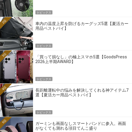
トピックス
2位
車内の温度上昇を防げるカーグッズ5選【夏活カー
用品ベストバイ】
トピックス
3位
「買って損なし」の極上スマホ5選【GoodsPress
2026上半期AWARD】
トピックス
4位
長距離運転中の悩みを解決してくれる神アイテム7
選【夏活カー用品ベストバイ】
トピックス
5位
ガーミンも画面なしスマートバンドに参入。画面
がなくても測れる項目てんこ盛り