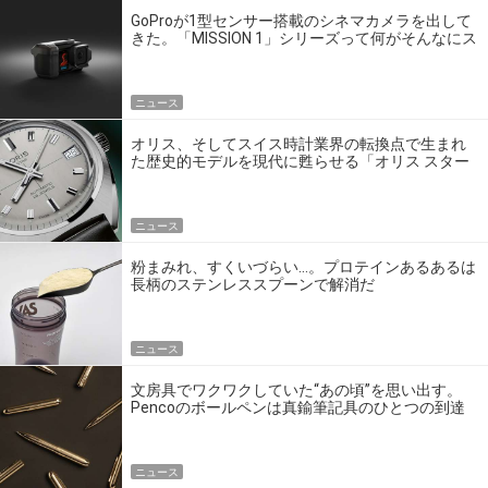
GoProが1型センサー搭載のシネマカメラを出して
きた。「MISSION 1」シリーズって何がそんなにス
ゴいの？
ニュース
オリス、そしてスイス時計業界の転換点で生まれ
た歴史的モデルを現代に甦らせる「オリス スター
エディション」
ニュース
粉まみれ、すくいづらい…。プロテインあるあるは
長柄のステンレススプーンで解消だ
ニュース
文房具でワクワクしていた“あの頃”を思い出す。
Pencoのボールペンは真鍮筆記具のひとつの到達
点だ
ニュース