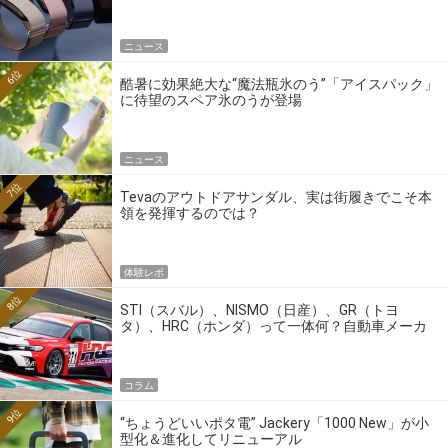
ニュース
6位
酷暑に効果絶大な“魔法瓶氷のう”「アイスパック」
に待望のスペア氷のうが登場
ニュース
7位
Tevaのアウトドアサンダル、実は街履きでこそ本
領を発揮するのでは？
体験レポ
8位
STI（スバル）、NISMO（日産）、GR（トヨ
タ）、HRC（ホンダ）って一体何？自動車メーカ
ーの4大ワークスブランドを探る
コラム
9位
“ちょうどいいポタ電” Jackery「1000 New」が小
型化＆進化してリニューアル