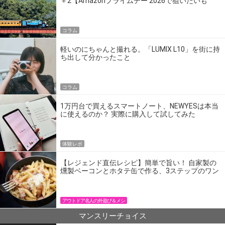
＋2【Amazonプライムデー 2026で狙いたいも
の】
コラム
軽いのにちゃんと撮れる。「LUMIX L10」を街に持
ち出して分かったこと
コラム
1万円台で買えるスマートノート、NEWYESは本当
に使えるのか？ 実際に購入して試してみた
体験レポ
【レジェンド直伝レシピ】簡単で旨い！ 自家製の
燻製ベーコンとホタテ缶で作る、3ステップのワン
パン飯
アウトドア名人の外遊び＆メシ
マンスリーチョイス