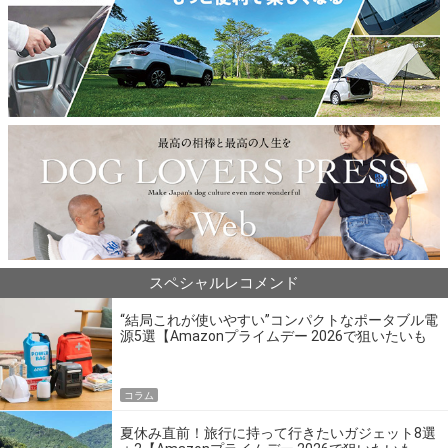
スペシャルレコメンド
“結局これが使いやすい”コンパクトなポータブル電
源5選【Amazonプライムデー 2026で狙いたいも
の】
コラム
夏休み直前！旅行に持って行きたいガジェット8選