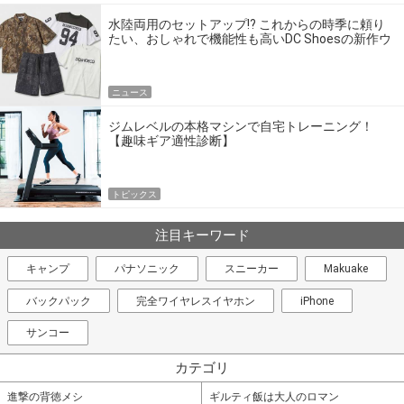
水陸両用のセットアップ!? これからの時季に頼り
たい、おしゃれで機能性も高いDC Shoesの新作ウ
エア
ニュース
ジムレベルの本格マシンで自宅トレーニング！
【趣味ギア適性診断】
トピックス
注目キーワード
キャンプ
パナソニック
スニーカー
Makuake
バックパック
完全ワイヤレスイヤホン
iPhone
サンコー
カテゴリ
進撃の背徳メシ
ギルティ飯は大人のロマン