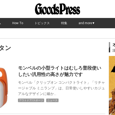
ム
How To
トピックス
特集
and more▼
ンタン
モンベルの小型ライトはむしろ普段使い
したい汎用性の高さが魅力です
モンベル「クリップオン コンパクトライト」「リチャ
ージャブル ミニランプ」は、日常使いしやすいカジュ
アルなデザインに確か…
アウトドア/スポーツ
ニュース