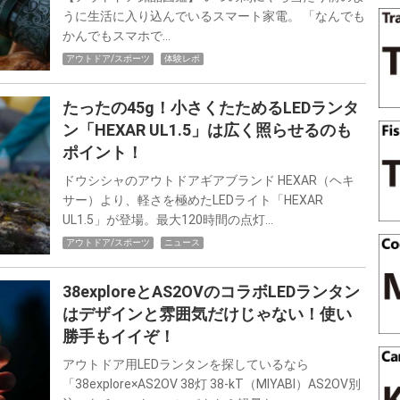
うに生活に入り込んでいるスマート家電。 「なんでも
かんでもスマホで…
アウトドア/スポーツ
体験レポ
たったの45g！小さくたためるLEDランタ
ン「HEXAR UL1.5」は広く照らせるのも
ポイント！
ドウシシャのアウトドアギアブランド HEXAR（ヘキ
サー）より、軽さを極めたLEDライト「HEXAR
UL1.5」が登場。最大120時間の点灯…
アウトドア/スポーツ
ニュース
38exploreとAS2OVのコラボLEDランタン
はデザインと雰囲気だけじゃない！使い
勝手もイイぞ！
アウトドア用LEDランタンを探しているなら
「38explore×AS2OV 38灯 38-kT（MIYABI）AS2OV別