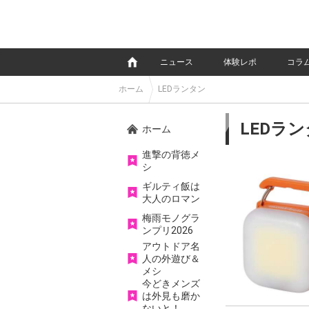
e
ニュース
体験レポ
コラ
ホーム
LEDランタン
LEDラ
ホーム
進撃の背徳メ
シ
ギルティ飯は
大人のロマン
梅雨モノグラ
ンプリ2026
アウトドア名
人の外遊び＆
メシ
今どきメンズ
は外見も磨か
ないと！