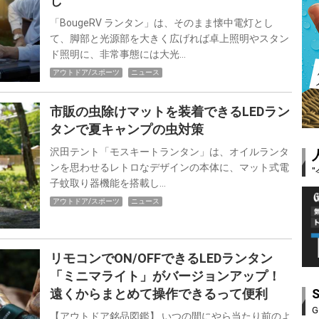
し
「BougeRV ランタン」は、そのまま懐中電灯とし
て、脚部と光源部を大きく広げれば卓上照明やスタン
ド照明に、非常事態には大光…
アウトドア/スポーツ
ニュース
市販の虫除けマットを装着できるLEDラン
タンで夏キャンプの虫対策
沢田テント「モスキートランタン」は、オイルランタ
ンを思わせるレトロなデザインの本体に、マット式電
子蚊取り器機能を搭載し…
アウトドア/スポーツ
ニュース
リモコンでON/OFFできるLEDランタン
「ミニマライト」がバージョンアップ！
遠くからまとめて操作できるって便利
G
【アウトドア銘品図鑑】 いつの間にやら当たり前のよ