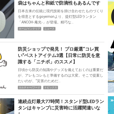
袋はちゃんと和紙で防滴性もあるんです
日本古来の伝統に現代技術を掛け合わせたものづくり
を得意とするgoyemonより、提灯型LEDランタン
「ANCOH-庵光-」が登場。精巧な…
ホーム/インテリア
ニュース
防災ショップで発見！ プロ厳選“コレ買
い”ベストアイテム3選【日常に防災を意
識する「ニチボ」のススメ】
日頃から防災の知識やグッズを備えておくのは重要だ
が、アレもコレもと準備するのは大変。そこで提案し
たいのが、“災害のためだ…
カルチャー/フード
トピックス
連続点灯最大77時間！スタンド型LEDラン
タンはキャンプに災害時に活躍間違いな