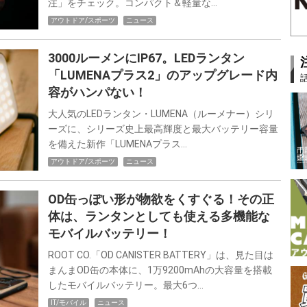
注」をチェック。コンパクト＆軽量な…
アウトドア/スポーツ
ニュース
3000ルーメンにIP67。LEDランタン
「LUMENAプラス2」のアップグレード内
容がハンパない！
大人気のLEDランタン・LUMENA（ルーメナー）シリ
ーズに、シリーズ史上最高輝度と最大バッテリー容量
を備えた新作「LUMENAプラス…
アウトドア/スポーツ
ニュース
OD缶っぽい形が物欲をくすぐる！その正
体は、ランタンとしても使える多機能な
モバイルバッテリー！
ROOT CO.「OD CANISTER BATTERY」は、見た目は
まんまOD缶の本体に、1万9200mAhの大容量を搭載
したモバイルバッテリー。最大6つ…
IT/モバイル
ニュース