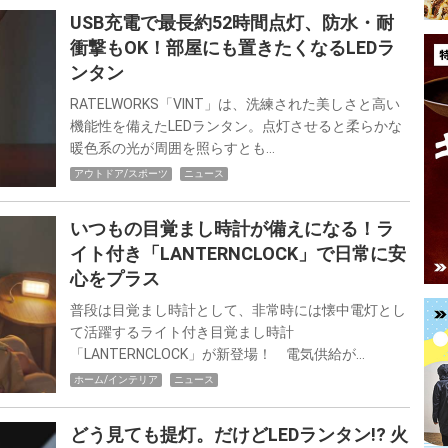
USB充電で最長約52時間点灯、防水・耐
衝撃もOK！部屋にも置きたくなるLEDラ
ンタン
RATELWORKS「VINT」は、洗練された美しさと高い
機能性を備えたLEDランタン。点灯させると柔らかな
暖色系の光が周囲を照らすとも…
アウトドア/スポーツ
ニュース
いつもの目覚まし時計が備えになる！ラ
イト付き「LANTERNCLOCK」で日常に安
心をプラス
普段は目覚まし時計として、非常時には懐中電灯とし
て活躍するライト付き目覚まし時計
「LANTERNCLOCK」が新登場！ 電気供給が…
ホーム/インテリア
ニュース
どう見ても提灯。だけどLEDランタン!? 火