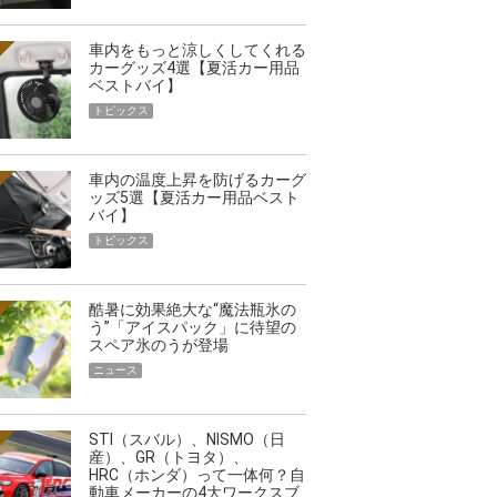
車内をもっと涼しくしてくれる
カーグッズ4選【夏活カー用品
ベストバイ】
トピックス
車内の温度上昇を防げるカーグ
ッズ5選【夏活カー用品ベスト
バイ】
トピックス
酷暑に効果絶大な“魔法瓶氷の
う”「アイスパック」に待望の
スペア氷のうが登場
ニュース
STI（スバル）、NISMO（日
産）、GR（トヨタ）、
HRC（ホンダ）って一体何？自
動車メーカーの4大ワークスブ