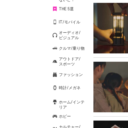
THE 5選
IT/モバイル
オーディオ/
ビジュアル
クルマ/乗り物
アウトドア/
スポーツ
ファッション
時計/メガネ
ホーム/インテ
リア
ホビー
カルチャー/