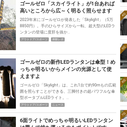
ゴールゼロ「スカイライト」が1台あれば
高いところから広～く明るく照らせます
4位
2023年末にゴールゼロが発表した「Skylight」（5万
8850円）。手のひらサイズから一転、超大型のLEDラ
ンタンの登場に度肝を抜か…
アウトドア/スポーツ
体験レポ
5位
ゴールゼロの新作LEDランタンは傘型！め
っちゃ明るいからメインの光源として使
えますよ
6位
ゴールゼロ「Skylight」は、これ1台で約90mもの広範
囲を照らすことができる、三脚付きの超パワフルな傘
型ポータブルLEDライト。…
アウトドア/スポーツ
ニュース
7位
6面ライトでめっちゃ明るいLEDランタン