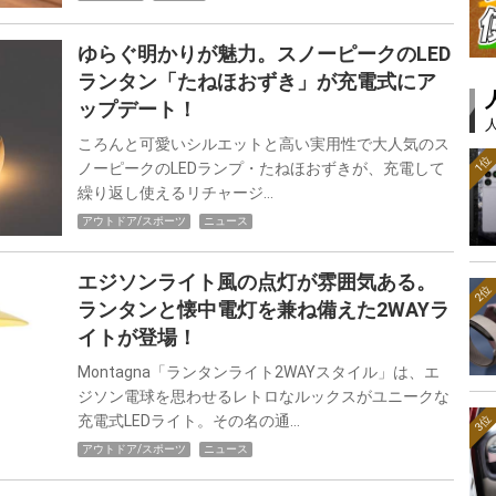
ゆらぐ明かりが魅力。スノーピークのLED
ランタン「たねほおずき」が充電式にア
ップデート！
ころんと可愛いシルエットと高い実用性で大人気のス
1位
ノーピークのLEDランプ・たねほおずきが、充電して
繰り返し使えるリチャージ…
アウトドア/スポーツ
ニュース
エジソンライト風の点灯が雰囲気ある。
2位
ランタンと懐中電灯を兼ね備えた2WAYラ
イトが登場！
Montagna「ランタンライト2WAYスタイル」は、エ
ジソン電球を思わせるレトロなルックスがユニークな
充電式LEDライト。その名の通…
3位
アウトドア/スポーツ
ニュース