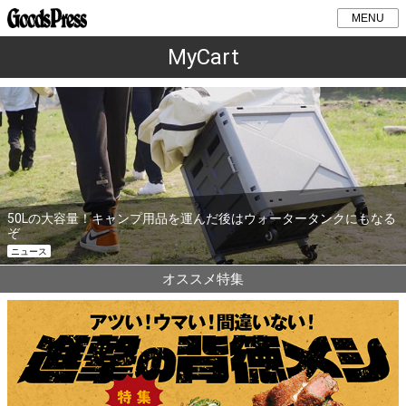
MENU
MyCart
50Lの大容量！キャンプ用品を運んだ後はウォータータンクにもなる
ぞ
ニュース
オススメ特集