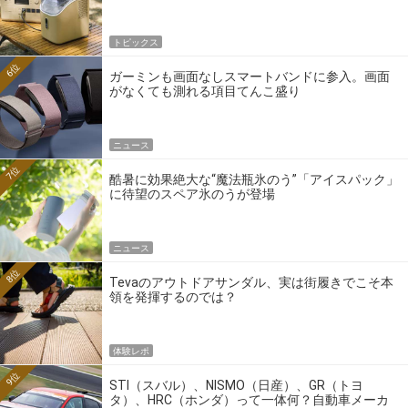
トピックス
6位
ガーミンも画面なしスマートバンドに参入。画面
がなくても測れる項目てんこ盛り
ニュース
7位
酷暑に効果絶大な“魔法瓶氷のう”「アイスパック」
に待望のスペア氷のうが登場
ニュース
8位
Tevaのアウトドアサンダル、実は街履きでこそ本
領を発揮するのでは？
体験レポ
9位
STI（スバル）、NISMO（日産）、GR（トヨ
タ）、HRC（ホンダ）って一体何？自動車メーカ