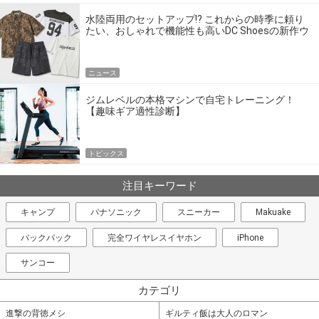
水陸両用のセットアップ!? これからの時季に頼り
たい、おしゃれで機能性も高いDC Shoesの新作ウ
エア
ニュース
ジムレベルの本格マシンで自宅トレーニング！
【趣味ギア適性診断】
トピックス
注目キーワード
キャンプ
パナソニック
スニーカー
Makuake
バックパック
完全ワイヤレスイヤホン
iPhone
サンコー
カテゴリ
進撃の背徳メシ
ギルティ飯は大人のロマン