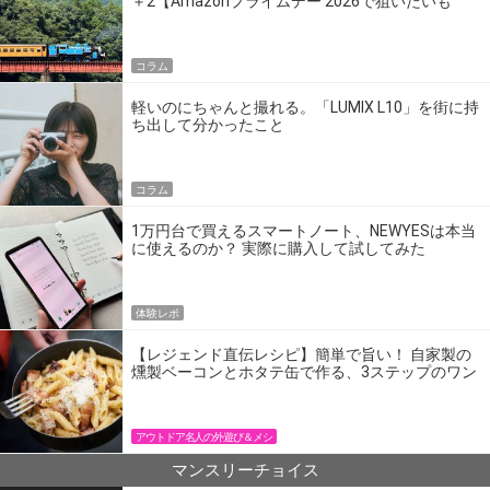
＋2【Amazonプライムデー 2026で狙いたいも
の】
コラム
軽いのにちゃんと撮れる。「LUMIX L10」を街に持
ち出して分かったこと
コラム
1万円台で買えるスマートノート、NEWYESは本当
に使えるのか？ 実際に購入して試してみた
体験レポ
【レジェンド直伝レシピ】簡単で旨い！ 自家製の
燻製ベーコンとホタテ缶で作る、3ステップのワン
パン飯
アウトドア名人の外遊び＆メシ
マンスリーチョイス