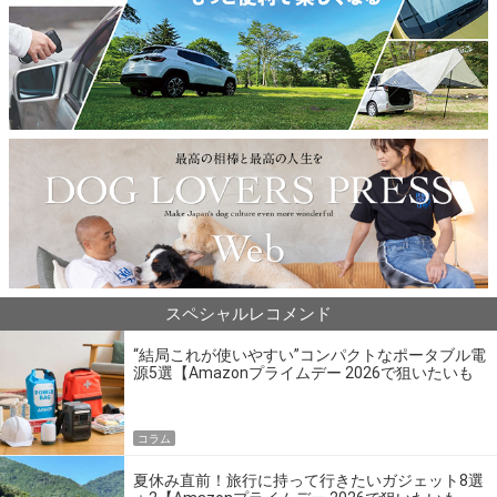
スペシャルレコメンド
“結局これが使いやすい”コンパクトなポータブル電
源5選【Amazonプライムデー 2026で狙いたいも
の】
コラム
夏休み直前！旅行に持って行きたいガジェット8選