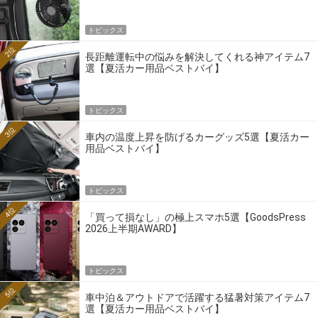
トピックス
2位
長距離運転中の悩みを解決してくれる神アイテム7
選【夏活カー用品ベストバイ】
トピックス
3位
車内の温度上昇を防げるカーグッズ5選【夏活カー
用品ベストバイ】
トピックス
4位
「買って損なし」の極上スマホ5選【GoodsPress
2026上半期AWARD】
トピックス
5位
車中泊＆アウトドアで活躍する猛暑対策アイテム7
選【夏活カー用品ベストバイ】