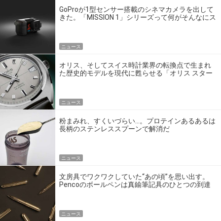
GoProが1型センサー搭載のシネマカメラを出して
きた。「MISSION 1」シリーズって何がそんなにス
ゴいの？
ニュース
オリス、そしてスイス時計業界の転換点で生まれ
た歴史的モデルを現代に甦らせる「オリス スター
エディション」
ニュース
粉まみれ、すくいづらい…。プロテインあるあるは
長柄のステンレススプーンで解消だ
ニュース
文房具でワクワクしていた“あの頃”を思い出す。
Pencoのボールペンは真鍮筆記具のひとつの到達
点だ
ニュース