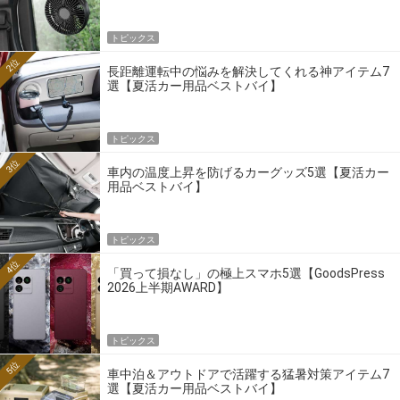
トピックス
2位
長距離運転中の悩みを解決してくれる神アイテム7
選【夏活カー用品ベストバイ】
トピックス
3位
車内の温度上昇を防げるカーグッズ5選【夏活カー
用品ベストバイ】
トピックス
4位
「買って損なし」の極上スマホ5選【GoodsPress
2026上半期AWARD】
トピックス
5位
車中泊＆アウトドアで活躍する猛暑対策アイテム7
選【夏活カー用品ベストバイ】