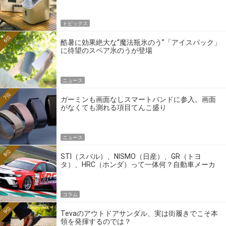
トピックス
6位
酷暑に効果絶大な“魔法瓶氷のう”「アイスパック」
に待望のスペア氷のうが登場
ニュース
7位
ガーミンも画面なしスマートバンドに参入。画面
がなくても測れる項目てんこ盛り
ニュース
8位
STI（スバル）、NISMO（日産）、GR（トヨ
タ）、HRC（ホンダ）って一体何？自動車メーカ
ーの4大ワークスブランドを探る
コラム
9位
Tevaのアウトドアサンダル、実は街履きでこそ本
領を発揮するのでは？