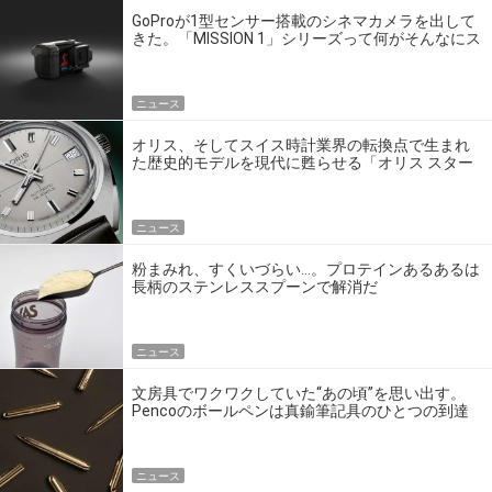
GoProが1型センサー搭載のシネマカメラを出して
きた。「MISSION 1」シリーズって何がそんなにス
ゴいの？
ニュース
オリス、そしてスイス時計業界の転換点で生まれ
た歴史的モデルを現代に甦らせる「オリス スター
エディション」
ニュース
粉まみれ、すくいづらい…。プロテインあるあるは
長柄のステンレススプーンで解消だ
ニュース
文房具でワクワクしていた“あの頃”を思い出す。
Pencoのボールペンは真鍮筆記具のひとつの到達
点だ
ニュース