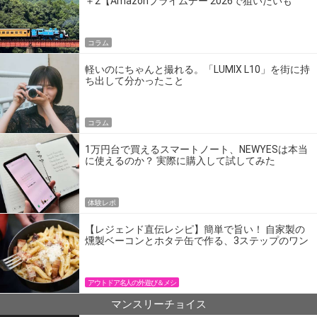
＋2【Amazonプライムデー 2026で狙いたいも
の】
コラム
軽いのにちゃんと撮れる。「LUMIX L10」を街に持
ち出して分かったこと
コラム
1万円台で買えるスマートノート、NEWYESは本当
に使えるのか？ 実際に購入して試してみた
体験レポ
【レジェンド直伝レシピ】簡単で旨い！ 自家製の
燻製ベーコンとホタテ缶で作る、3ステップのワン
パン飯
アウトドア名人の外遊び＆メシ
マンスリーチョイス