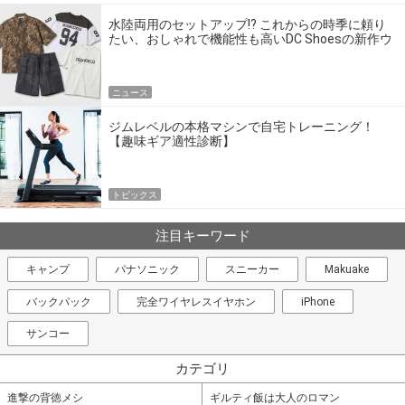
水陸両用のセットアップ!? これからの時季に頼り
たい、おしゃれで機能性も高いDC Shoesの新作ウ
エア
ニュース
ジムレベルの本格マシンで自宅トレーニング！
【趣味ギア適性診断】
トピックス
注目キーワード
キャンプ
パナソニック
スニーカー
Makuake
バックパック
完全ワイヤレスイヤホン
iPhone
サンコー
カテゴリ
進撃の背徳メシ
ギルティ飯は大人のロマン