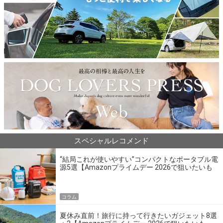
スペシャルレコメンド
“結局これが使いやすい”コンパクトなポータブル電
源5選【Amazonプライムデー 2026で狙いたいも
の】
コラム
夏休み直前！旅行に持って行きたいガジェット8選