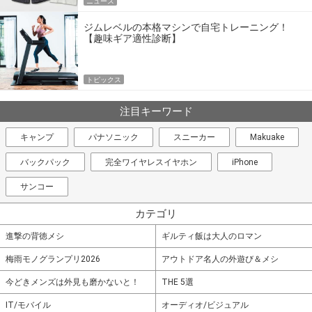
ニュース
ジムレベルの本格マシンで自宅トレーニング！
【趣味ギア適性診断】
トピックス
注目キーワード
キャンプ
パナソニック
スニーカー
Makuake
バックパック
完全ワイヤレスイヤホン
iPhone
サンコー
カテゴリ
進撃の背徳メシ
ギルティ飯は大人のロマン
梅雨モノグランプリ2026
アウトドア名人の外遊び＆メシ
今どきメンズは外見も磨かないと！
THE 5選
IT/モバイル
オーディオ/ビジュアル