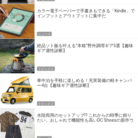
カラー電子ペーパーで手書きもできる「Kindle」で
インプットとアウトプットに集中だ
ニュース
絶品ソト飯を叶える“本格”野外調理ギア5選【趣味
ギア適性診断】
トピックス
車中泊を手軽に楽しめる！充実装備の軽キャンパ
ー4台【趣味ギア適性診断】
トピックス
水陸両用のセットアップ!? これからの時季に頼り
たい、おしゃれで機能性も高いDC Shoesの新作ウ
エア