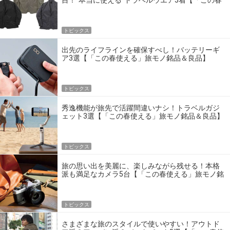
目！“本当に使える”トラベルウエア5着【「この春
使える」旅モノ銘品＆良品】
トピックス
出先のライフラインを確保すべし！バッテリーギ
ア3選【「この春使える」旅モノ銘品＆良品】
トピックス
秀逸機能が旅先で活躍間違いナシ！トラベルガジ
ェット3選【「この春使える」旅モノ銘品＆良品】
トピックス
旅の思い出を美麗に、楽しみながら残せる！本格
派も満足なカメラ5台【「この春使える」旅モノ銘
品＆良品】
トピックス
さまざまな旅のスタイルで使いやすい！アウトド