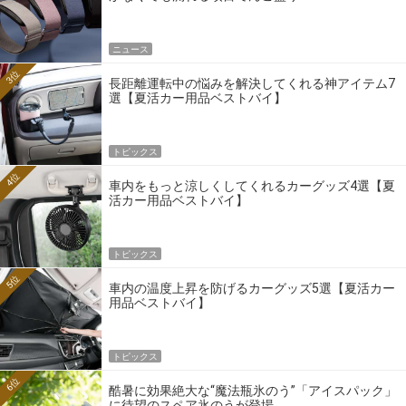
ニュース
3位
長距離運転中の悩みを解決してくれる神アイテム7
選【夏活カー用品ベストバイ】
トピックス
4位
車内をもっと涼しくしてくれるカーグッズ4選【夏
活カー用品ベストバイ】
トピックス
5位
車内の温度上昇を防げるカーグッズ5選【夏活カー
用品ベストバイ】
トピックス
6位
酷暑に効果絶大な“魔法瓶氷のう”「アイスパック」
に待望のスペア氷のうが登場