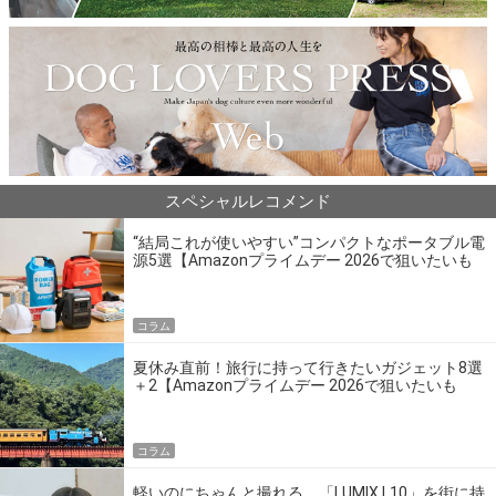
スペシャルレコメンド
“結局これが使いやすい”コンパクトなポータブル電
源5選【Amazonプライムデー 2026で狙いたいも
の】
コラム
夏休み直前！旅行に持って行きたいガジェット8選
＋2【Amazonプライムデー 2026で狙いたいも
の】
コラム
軽いのにちゃんと撮れる。「LUMIX L10」を街に持