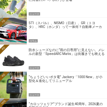
ニュース
7位
STI（スバル）、NISMO（日産）、GR（トヨ
タ）、HRC（ホンダ）って一体何？自動車メーカ
ーの4大ワークスブランドを探る
コラム
8位
防水シューズなのに“雨の日専用”に見えない。メレ
ルの新型「SpeedARC Matis」は街履きでも映える
ニュース
9位
“ちょうどいいポタ電” Jackery「1000 New」が小
型化＆進化してリニューアル
ニュース
10位
“カロッツェリア”ブランド誕生40周年。2026夏の