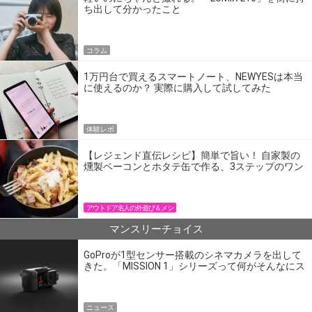
ち出して分かったこと
コラム
1万円台で買えるスマートノート、NEWYESは本当
に使えるのか？ 実際に購入して試してみた
体験レポ
【レジェンド直伝レシピ】簡単で旨い！ 自家製の
燻製ベーコンとホタテ缶で作る、3ステップのワン
パン飯
アウトドア名人の外遊び＆メシ
マンスリーチョイス
GoProが1型センサー搭載のシネマカメラを出して
きた。「MISSION 1」シリーズって何がそんなにス
ゴいの？
ニュース