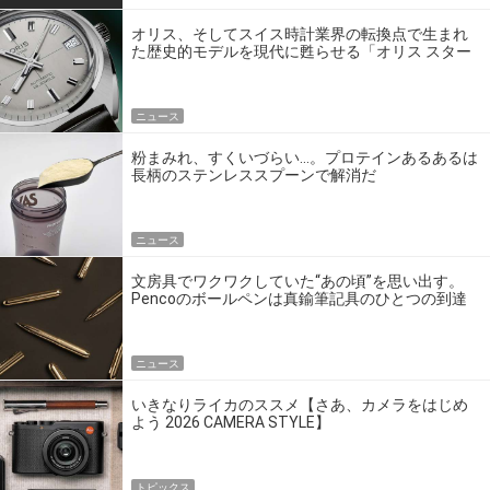
オリス、そしてスイス時計業界の転換点で生まれ
た歴史的モデルを現代に甦らせる「オリス スター
エディション」
ニュース
粉まみれ、すくいづらい…。プロテインあるあるは
長柄のステンレススプーンで解消だ
ニュース
文房具でワクワクしていた“あの頃”を思い出す。
Pencoのボールペンは真鍮筆記具のひとつの到達
点だ
ニュース
いきなりライカのススメ【さあ、カメラをはじめ
よう 2026 CAMERA STYLE】
トピックス