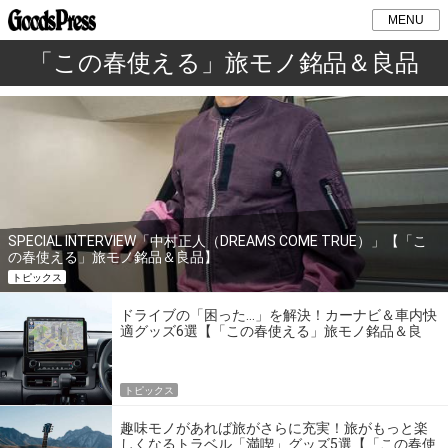
MENU
「この春使える」旅モノ銘品＆良品
SPECIAL INTERVIEW「中村正人（DREAMS COME TRUE）」【「こ
の春使える」旅モノ銘品＆良品】
トピックス
ドライブの「困った…」を解決！カーナビ＆車内快
適グッズ6選【「この春使える」旅モノ銘品＆良
品】
トピックス
趣味モノがあれば旅がさらに充実！旅がもっと楽
しくなるトラベル「満喫」グッズ5選【「この春使