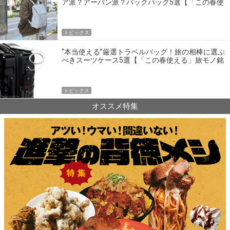
ア派？アーバン派？バックパック5選【「この春使
える」旅モノ銘品＆良品】
トピックス
“本当使える”厳選トラベルバッグ！旅の相棒に選ぶ
べきスーツケース5選【「この春使える」旅モノ銘
品＆良品】
トピックス
オススメ特集