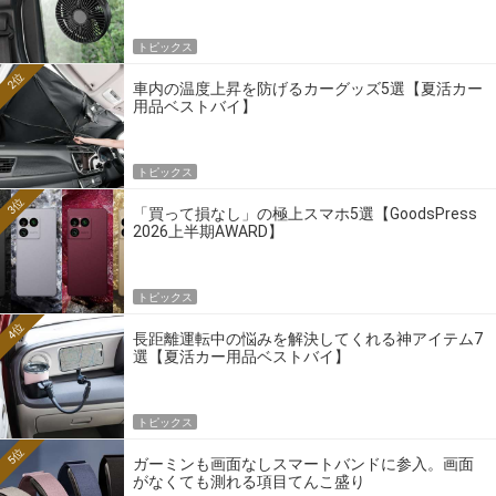
トピックス
2位
車内の温度上昇を防げるカーグッズ5選【夏活カー
用品ベストバイ】
トピックス
3位
「買って損なし」の極上スマホ5選【GoodsPress
2026上半期AWARD】
トピックス
4位
長距離運転中の悩みを解決してくれる神アイテム7
選【夏活カー用品ベストバイ】
トピックス
5位
ガーミンも画面なしスマートバンドに参入。画面
がなくても測れる項目てんこ盛り