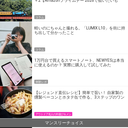
＋2【Amazonプライムデー 2026で狙いたいも
の】
コラム
軽いのにちゃんと撮れる。「LUMIX L10」を街に持
ち出して分かったこと
コラム
1万円台で買えるスマートノート、NEWYESは本当
に使えるのか？ 実際に購入して試してみた
体験レポ
【レジェンド直伝レシピ】簡単で旨い！ 自家製の
燻製ベーコンとホタテ缶で作る、3ステップのワン
パン飯
アウトドア名人の外遊び＆メシ
マンスリーチョイス