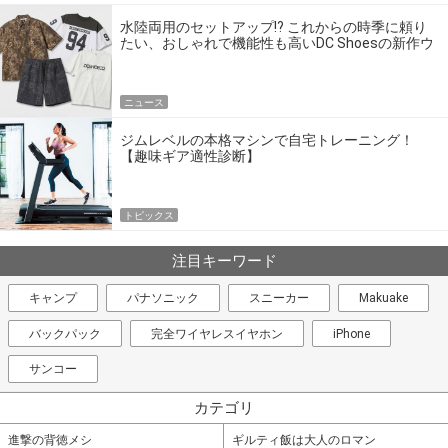
水陸両用のセットアップ!? これからの時季に頼り
たい、おしゃれで機能性も高いDC Shoesの新作ウ
エア
ニュース
ジムレベルの本格マシンで自宅トレーニング！
【趣味ギア適性診断】
トピックス
注目キーワード
キャンプ
パナソニック
スニーカー
Makuake
バックパック
完全ワイヤレスイヤホン
iPhone
サンコー
カテゴリ
進撃の背徳メシ
ギルティ飯は大人のロマン