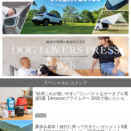
スペシャルレコメンド
“結局これが使いやすい”コンパクトなポータブル電
源5選【Amazonプライムデー 2026で狙いたいも
の】
コラム
夏休み直前！旅行に持って行きたいガジェット8選