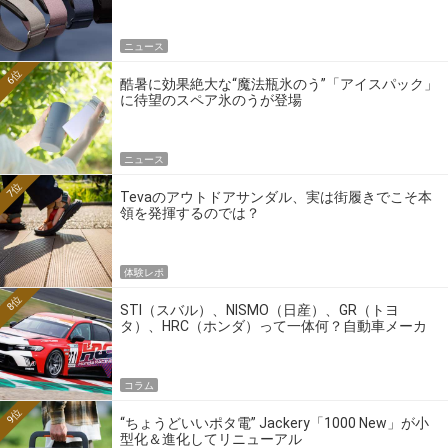
ニュース
6位
酷暑に効果絶大な“魔法瓶氷のう”「アイスパック」
に待望のスペア氷のうが登場
ニュース
7位
Tevaのアウトドアサンダル、実は街履きでこそ本
領を発揮するのでは？
体験レポ
8位
STI（スバル）、NISMO（日産）、GR（トヨ
タ）、HRC（ホンダ）って一体何？自動車メーカ
ーの4大ワークスブランドを探る
コラム
9位
“ちょうどいいポタ電” Jackery「1000 New」が小
型化＆進化してリニューアル