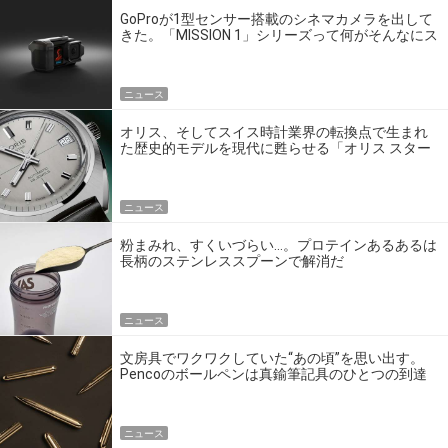
GoProが1型センサー搭載のシネマカメラを出して
きた。「MISSION 1」シリーズって何がそんなにス
ゴいの？
ニュース
オリス、そしてスイス時計業界の転換点で生まれ
た歴史的モデルを現代に甦らせる「オリス スター
エディション」
ニュース
粉まみれ、すくいづらい…。プロテインあるあるは
長柄のステンレススプーンで解消だ
ニュース
文房具でワクワクしていた“あの頃”を思い出す。
Pencoのボールペンは真鍮筆記具のひとつの到達
点だ
ニュース