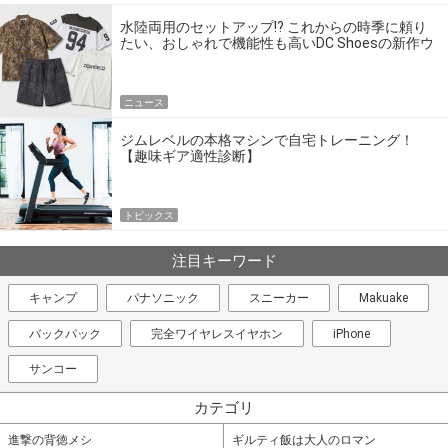
水陸両用のセットアップ!? これからの時季に頼り
たい、おしゃれで機能性も高いDC Shoesの新作ウ
エア
ニュース
ジムレベルの本格マシンで自宅トレーニング！
【趣味ギア適性診断】
トピックス
注目キーワード
キャンプ
パナソニック
スニーカー
Makuake
バックパック
完全ワイヤレスイヤホン
iPhone
サンコー
カテゴリ
進撃の背徳メシ
ギルティ飯は大人のロマン