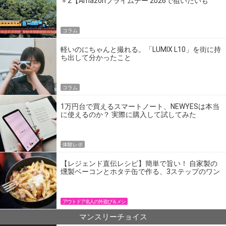
＋2【Amazonプライムデー 2026で狙いたいも
の】
コラム
軽いのにちゃんと撮れる。「LUMIX L10」を街に持
ち出して分かったこと
コラム
1万円台で買えるスマートノート、NEWYESは本当
に使えるのか？ 実際に購入して試してみた
体験レポ
【レジェンド直伝レシピ】簡単で旨い！ 自家製の
燻製ベーコンとホタテ缶で作る、3ステップのワン
パン飯
アウトドア名人の外遊び＆メシ
マンスリーチョイス