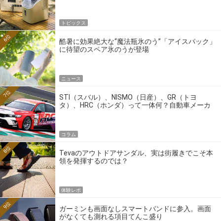
トピックス
6位
酷暑に効果絶大な“魔法瓶氷のう”「アイスパック」
に待望のスペア氷のうが登場
ニュース
7位
STI（スバル）、NISMO（日産）、GR（トヨ
タ）、HRC（ホンダ）って一体何？自動車メーカ
ーの4大ワークスブランドを探る
コラム
8位
Tevaのアウトドアサンダル、実は街履きでこそ本
領を発揮するのでは？
体験レポ
9位
ガーミンも画面なしスマートバンドに参入。画面
がなくても測れる項目てんこ盛り