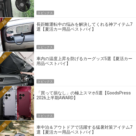
トピックス
2位
長距離運転中の悩みを解決してくれる神アイテム7
選【夏活カー用品ベストバイ】
トピックス
3位
車内の温度上昇を防げるカーグッズ5選【夏活カー
用品ベストバイ】
トピックス
4位
「買って損なし」の極上スマホ5選【GoodsPress
2026上半期AWARD】
トピックス
5位
車中泊＆アウトドアで活躍する猛暑対策アイテム7
選【夏活カー用品ベストバイ】