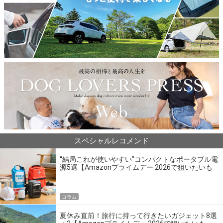
スペシャルレコメンド
“結局これが使いやすい”コンパクトなポータブル電
源5選【Amazonプライムデー 2026で狙いたいも
の】
コラム
夏休み直前！旅行に持って行きたいガジェット8選