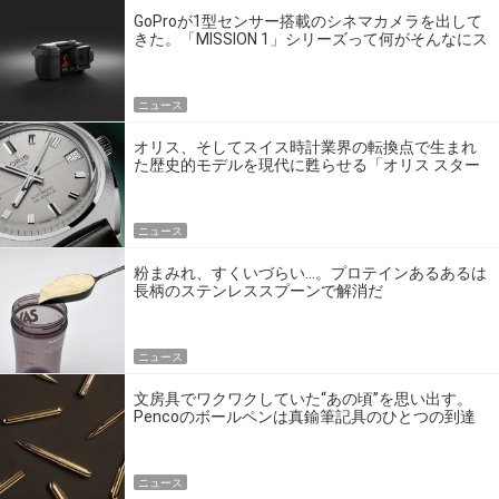
GoProが1型センサー搭載のシネマカメラを出して
きた。「MISSION 1」シリーズって何がそんなにス
ゴいの？
ニュース
オリス、そしてスイス時計業界の転換点で生まれ
た歴史的モデルを現代に甦らせる「オリス スター
エディション」
ニュース
粉まみれ、すくいづらい…。プロテインあるあるは
長柄のステンレススプーンで解消だ
ニュース
文房具でワクワクしていた“あの頃”を思い出す。
Pencoのボールペンは真鍮筆記具のひとつの到達
点だ
ニュース