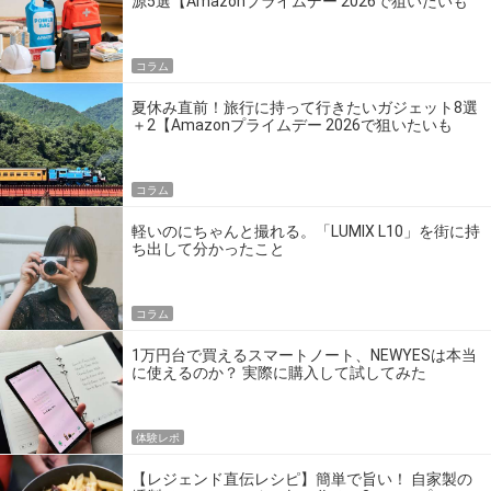
源5選【Amazonプライムデー 2026で狙いたいも
の】
コラム
夏休み直前！旅行に持って行きたいガジェット8選
＋2【Amazonプライムデー 2026で狙いたいも
の】
コラム
軽いのにちゃんと撮れる。「LUMIX L10」を街に持
ち出して分かったこと
コラム
1万円台で買えるスマートノート、NEWYESは本当
に使えるのか？ 実際に購入して試してみた
体験レポ
【レジェンド直伝レシピ】簡単で旨い！ 自家製の