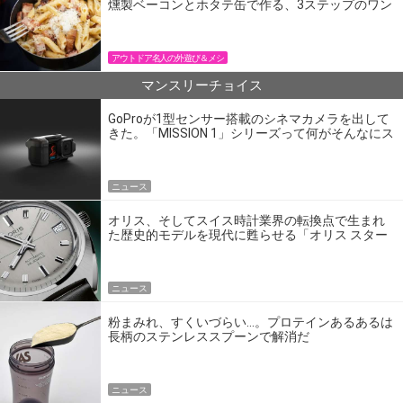
燻製ベーコンとホタテ缶で作る、3ステップのワン
パン飯
アウトドア名人の外遊び＆メシ
マンスリーチョイス
GoProが1型センサー搭載のシネマカメラを出して
きた。「MISSION 1」シリーズって何がそんなにス
ゴいの？
ニュース
オリス、そしてスイス時計業界の転換点で生まれ
た歴史的モデルを現代に甦らせる「オリス スター
エディション」
ニュース
粉まみれ、すくいづらい…。プロテインあるあるは
長柄のステンレススプーンで解消だ
ニュース