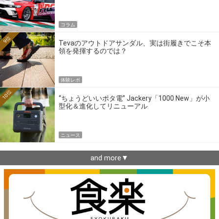
ーの4大ワークスブランドを探る
コラム
9位
Tevaのアウトドアサンダル、実は街履きでこそ本
領を発揮するのでは？
体験レポ
10位
“ちょうどいいポタ電” Jackery「1000 New」が小
型化＆進化してリニューアル
ニュース
and more▼