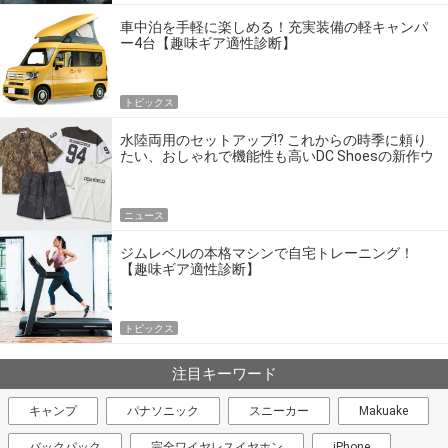
車中泊を手軽に楽しめる！充実装備の軽キャンパ
ー4台【趣味ギア適性診断】
トピックス
水陸両用のセットアップ!? これからの時季に頼り
たい、おしゃれで機能性も高いDC Shoesの新作ウ
エア
ニュース
ジムレベルの本格マシンで自宅トレーニング！
【趣味ギア適性診断】
トピックス
注目キーワード
キャンプ
パナソニック
スニーカー
Makuake
バックパック
完全ワイヤレスイヤホン
iPhone