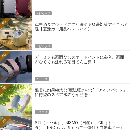
トピックス
5位
車中泊＆アウトドアで活躍する猛暑対策アイテム7
選【夏活カー用品ベストバイ】
トピックス
6位
ガーミンも画面なしスマートバンドに参入。画面
がなくても測れる項目てんこ盛り
ニュース
7位
酷暑に効果絶大な“魔法瓶氷のう”「アイスパック」
に待望のスペア氷のうが登場
ニュース
8位
STI（スバル）、NISMO（日産）、GR（トヨ
タ）、HRC（ホンダ）って一体何？自動車メーカ