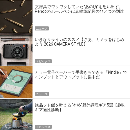
文房具でワクワクしていた“あの頃”を思い出す。
Pencoのボールペンは真鍮筆記具のひとつの到達
点だ
ニュース
いきなりライカのススメ【さあ、カメラをはじめ
よう 2026 CAMERA STYLE】
トピックス
カラー電子ペーパーで手書きもできる「Kindle」で
インプットとアウトプットに集中だ
ニュース
絶品ソト飯を叶える“本格”野外調理ギア5選【趣味
ギア適性診断】
トピックス