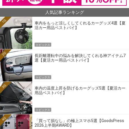
人気記事ランキング
1位
車内をもっと涼しくしてくれるカーグッズ4選【夏
活カー用品ベストバイ】
トピックス
2位
長距離運転中の悩みを解決してくれる神アイテム7
選【夏活カー用品ベストバイ】
トピックス
3位
車内の温度上昇を防げるカーグッズ5選【夏活カー
用品ベストバイ】
トピックス
4位
「買って損なし」の極上スマホ5選【GoodsPress
2026上半期AWARD】