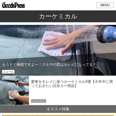
MENU
カーケミカル
もうすぐ梅雨ですよー！クルマの窓はキレイになってる？
ニュース
愛車をキレイに保つカーケミカル9選【今年中に買
っておきたい注目カー用品】
トピックス
オススメ特集