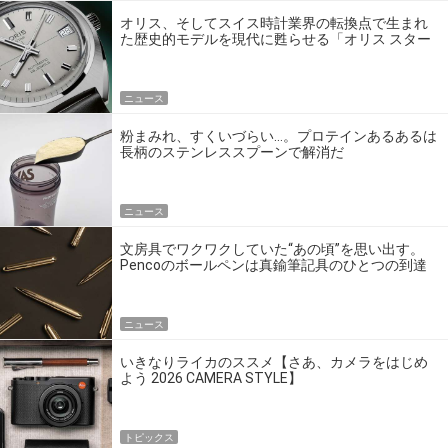
オリス、そしてスイス時計業界の転換点で生まれ
た歴史的モデルを現代に甦らせる「オリス スター
エディション」
ニュース
粉まみれ、すくいづらい…。プロテインあるあるは
長柄のステンレススプーンで解消だ
ニュース
文房具でワクワクしていた“あの頃”を思い出す。
Pencoのボールペンは真鍮筆記具のひとつの到達
点だ
ニュース
いきなりライカのススメ【さあ、カメラをはじめ
よう 2026 CAMERA STYLE】
トピックス