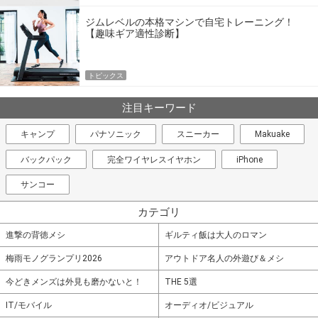
ジムレベルの本格マシンで自宅トレーニング！
【趣味ギア適性診断】
トピックス
注目キーワード
キャンプ
パナソニック
スニーカー
Makuake
バックパック
完全ワイヤレスイヤホン
iPhone
サンコー
カテゴリ
進撃の背徳メシ
ギルティ飯は大人のロマン
梅雨モノグランプリ2026
アウトドア名人の外遊び＆メシ
今どきメンズは外見も磨かないと！
THE 5選
IT/モバイル
オーディオ/ビジュアル