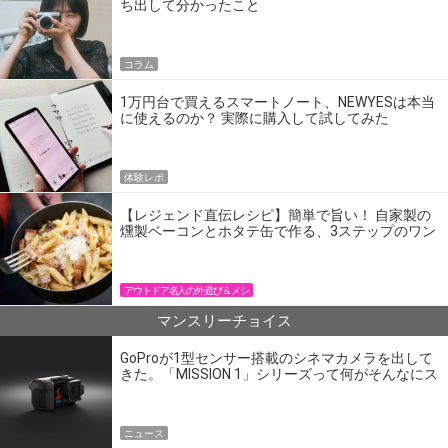
ち出して分かったこと
コラム
1万円台で買えるスマートノート、NEWYESは本当
に使えるのか？ 実際に購入して試してみた
体験レポ
【レジェンド直伝レシピ】簡単で旨い！ 自家製の
燻製ベーコンとホタテ缶で作る、3ステップのワン
パン飯
アウトドア名人の外遊び＆メシ
マンスリーチョイス
GoProが1型センサー搭載のシネマカメラを出して
きた。「MISSION 1」シリーズって何がそんなにス
ゴいの？
ニュース