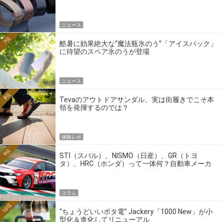
ニュース
7位
酷暑に効果絶大な“魔法瓶氷のう”「アイスパック」
に待望のスペア氷のうが登場
ニュース
8位
Tevaのアウトドアサンダル、実は街履きでこそ本
領を発揮するのでは？
体験レポ
9位
STI（スバル）、NISMO（日産）、GR（トヨ
タ）、HRC（ホンダ）って一体何？自動車メーカ
ーの4大ワークスブランドを探る
コラム
10位
“ちょうどいいポタ電” Jackery「1000 New」が小
型化＆進化してリニューアル