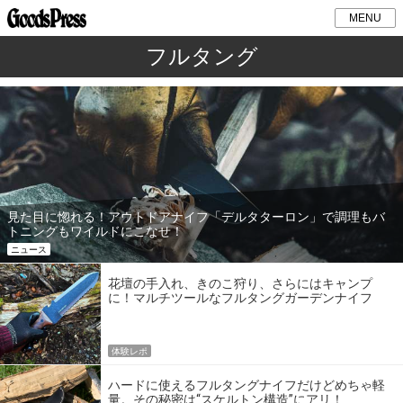
MENU
フルタング
見た目に惚れる！アウトドアナイフ「デルタターロン」で調理もバ
トニングもワイルドにこなせ！
ニュース
花壇の手入れ、きのこ狩り、さらにはキャンプ
に！マルチツールなフルタングガーデンナイフ
体験レポ
ハードに使えるフルタングナイフだけどめちゃ軽
量。その秘密は“スケルトン構造”にアリ！