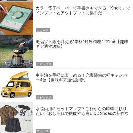
カラー電子ペーパーで手書きもできる「Kindle」で
インプットとアウトプットに集中だ
ニュース
絶品ソト飯を叶える“本格”野外調理ギア5選【趣味
ギア適性診断】
トピックス
車中泊を手軽に楽しめる！充実装備の軽キャンパ
ー4台【趣味ギア適性診断】
トピックス
水陸両用のセットアップ!? これからの時季に頼り
たい、おしゃれで機能性も高いDC Shoesの新作ウ
エア
ニュース