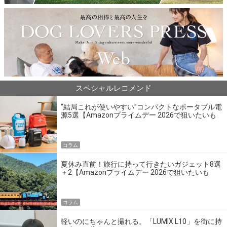
スペシャルレコメンド
“結局これが使いやすい”コンパクトなポータブル電
源5選【Amazonプライムデー 2026で狙いたいも
の】
コラム
夏休み直前！旅行に持って行きたいガジェット8選
＋2【Amazonプライムデー 2026で狙いたいも
の】
コラム
軽いのにちゃんと撮れる。「LUMIX L10」を街に持