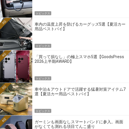
トピックス
3位
車内の温度上昇を防げるカーグッズ5選【夏活カー
用品ベストバイ】
トピックス
4位
「買って損なし」の極上スマホ5選【GoodsPress
2026上半期AWARD】
トピックス
5位
車中泊＆アウトドアで活躍する猛暑対策アイテム7
選【夏活カー用品ベストバイ】
トピックス
6位
ガーミンも画面なしスマートバンドに参入。画面
がなくても測れる項目てんこ盛り