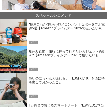
スペシャルレコメンド
“結局これが使いやすい”コンパクトなポータブル電
源5選【Amazonプライムデー 2026で狙いたいも
の】
コラム
夏休み直前！旅行に持って行きたいガジェット8選
＋2【Amazonプライムデー 2026で狙いたいも
の】
コラム
軽いのにちゃんと撮れる。「LUMIX L10」を街に持
ち出して分かったこと
コラム
1万円台で買えるスマートノート、NEWYESは本当