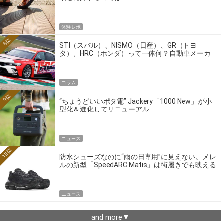
体験レポ
8位
STI（スバル）、NISMO（日産）、GR（トヨ
タ）、HRC（ホンダ）って一体何？自動車メーカ
ーの4大ワークスブランドを探る
コラム
9位
“ちょうどいいポタ電” Jackery「1000 New」が小
型化＆進化してリニューアル
ニュース
10位
防水シューズなのに“雨の日専用”に見えない。メレ
ルの新型「SpeedARC Matis」は街履きでも映える
ニュース
and more▼