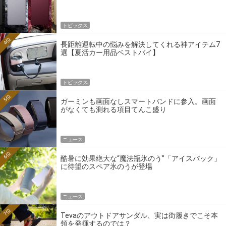
トピックス
4位
長距離運転中の悩みを解決してくれる神アイテム7
選【夏活カー用品ベストバイ】
トピックス
5位
ガーミンも画面なしスマートバンドに参入。画面
がなくても測れる項目てんこ盛り
ニュース
6位
酷暑に効果絶大な“魔法瓶氷のう”「アイスパック」
に待望のスペア氷のうが登場
ニュース
7位
Tevaのアウトドアサンダル、実は街履きでこそ本
領を発揮するのでは？