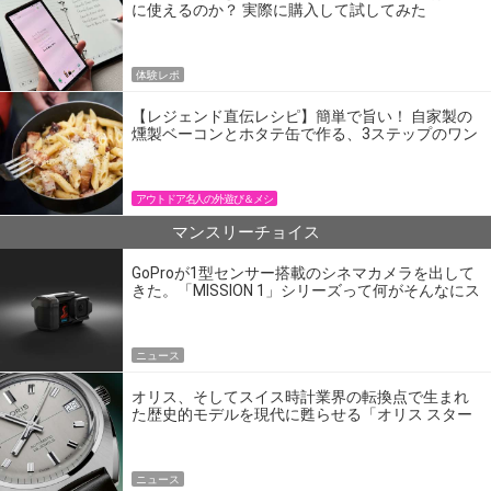
に使えるのか？ 実際に購入して試してみた
体験レポ
【レジェンド直伝レシピ】簡単で旨い！ 自家製の
燻製ベーコンとホタテ缶で作る、3ステップのワン
パン飯
アウトドア名人の外遊び＆メシ
マンスリーチョイス
GoProが1型センサー搭載のシネマカメラを出して
きた。「MISSION 1」シリーズって何がそんなにス
ゴいの？
ニュース
オリス、そしてスイス時計業界の転換点で生まれ
た歴史的モデルを現代に甦らせる「オリス スター
エディション」
ニュース