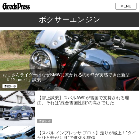
MENU
ボクサーエンジン
おじさんライダーはなぜBMWに惹かれるのか!? が実感できた新型
「R 12 nineT」試乗
体験レポ
【雪上試乗】スバルAWDが雪国で支持される理
由、それは“総合雪国性能”の高さでした
体験レポ
【スバル インプレッサ プロト】走りが極上！“タイ
ヤひと転がり目”で進化を確信