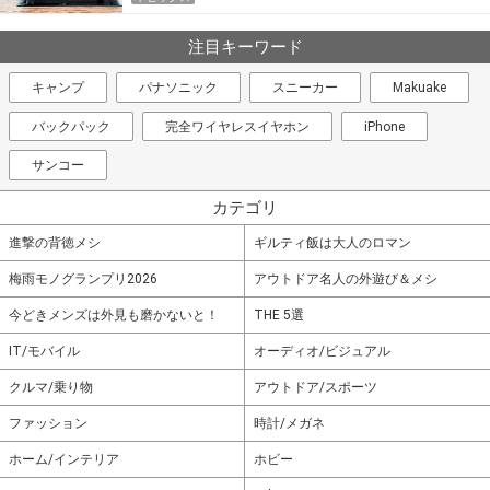
注目キーワード
キャンプ
パナソニック
スニーカー
Makuake
バックパック
完全ワイヤレスイヤホン
iPhone
サンコー
カテゴリ
進撃の背徳メシ
ギルティ飯は大人のロマン
梅雨モノグランプリ2026
アウトドア名人の外遊び＆メシ
今どきメンズは外見も磨かないと！
THE 5選
IT/モバイル
オーディオ/ビジュアル
クルマ/乗り物
アウトドア/スポーツ
ファッション
時計/メガネ
ホーム/インテリア
ホビー