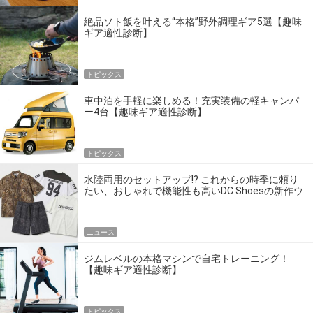
絶品ソト飯を叶える“本格”野外調理ギア5選【趣味
ギア適性診断】
トピックス
車中泊を手軽に楽しめる！充実装備の軽キャンパ
ー4台【趣味ギア適性診断】
トピックス
水陸両用のセットアップ!? これからの時季に頼り
たい、おしゃれで機能性も高いDC Shoesの新作ウ
エア
ニュース
ジムレベルの本格マシンで自宅トレーニング！
【趣味ギア適性診断】
トピックス