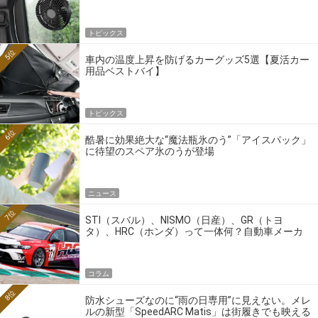
トピックス
5位
車内の温度上昇を防げるカーグッズ5選【夏活カー
用品ベストバイ】
トピックス
6位
酷暑に効果絶大な“魔法瓶氷のう”「アイスパック」
に待望のスペア氷のうが登場
ニュース
7位
STI（スバル）、NISMO（日産）、GR（トヨ
タ）、HRC（ホンダ）って一体何？自動車メーカ
ーの4大ワークスブランドを探る
コラム
8位
防水シューズなのに“雨の日専用”に見えない。メレ
ルの新型「SpeedARC Matis」は街履きでも映える