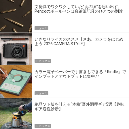
文房具でワクワクしていた“あの頃”を思い出す。
Pencoのボールペンは真鍮筆記具のひとつの到達
点だ
ニュース
いきなりライカのススメ【さあ、カメラをはじめ
よう 2026 CAMERA STYLE】
トピックス
カラー電子ペーパーで手書きもできる「Kindle」で
インプットとアウトプットに集中だ
ニュース
絶品ソト飯を叶える“本格”野外調理ギア5選【趣味
ギア適性診断】
トピックス