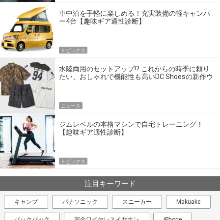
車中泊を手軽に楽しめる！充実装備の軽キャンパ
ー4台【趣味ギア適性診断】
トピックス
水陸両用のセットアップ!? これからの時季に頼り
たい、おしゃれで機能性も高いDC Shoesの新作ウ
エア
ニュース
ジムレベルの本格マシンで自宅トレーニング！
【趣味ギア適性診断】
トピックス
注目キーワード
キャンプ
パナソニック
スニーカー
Makuake
バックパック
完全ワイヤレスイヤホン
iPhone