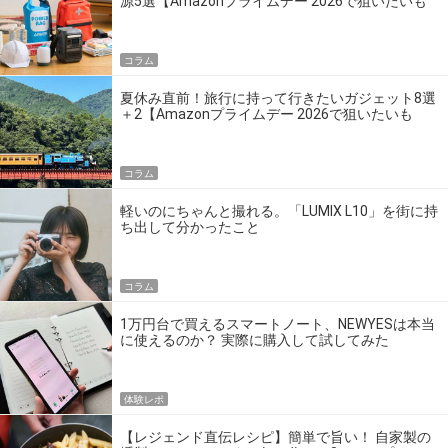
源5選【Amazonプライムデー 2026で狙いたいも
の】
コラム
夏休み直前！旅行に持って行きたいガジェット8選
＋2【Amazonプライムデー 2026で狙いたいも
の】
コラム
軽いのにちゃんと撮れる。「LUMIX L10」を街に持
ち出して分かったこと
コラム
1万円台で買えるスマートノート、NEWYESは本当
に使えるのか？ 実際に購入して試してみた
体験レポ
【レジェンド直伝レシピ】簡単で旨い！ 自家製の