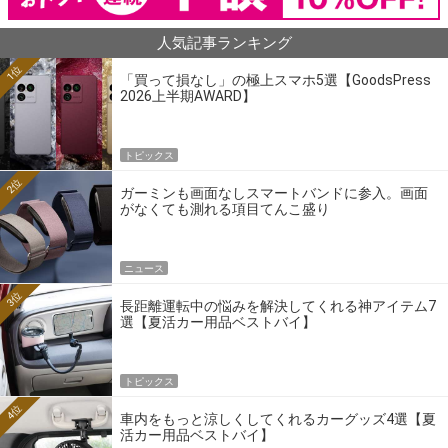
人気記事ランキング
1位
「買って損なし」の極上スマホ5選【GoodsPress
2026上半期AWARD】
トピックス
2位
ガーミンも画面なしスマートバンドに参入。画面
がなくても測れる項目てんこ盛り
ニュース
3位
長距離運転中の悩みを解決してくれる神アイテム7
選【夏活カー用品ベストバイ】
トピックス
4位
車内をもっと涼しくしてくれるカーグッズ4選【夏
活カー用品ベストバイ】