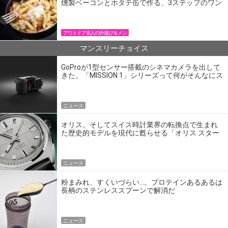
燻製ベーコンとホタテ缶で作る、3ステップのワン
パン飯
アウトドア名人の外遊び＆メシ
マンスリーチョイス
GoProが1型センサー搭載のシネマカメラを出して
きた。「MISSION 1」シリーズって何がそんなにス
ゴいの？
ニュース
オリス、そしてスイス時計業界の転換点で生まれ
た歴史的モデルを現代に甦らせる「オリス スター
エディション」
ニュース
粉まみれ、すくいづらい…。プロテインあるあるは
長柄のステンレススプーンで解消だ
ニュース