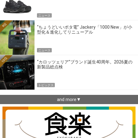
ニュース
9位
“ちょうどいいポタ電” Jackery「1000 New」が小
型化＆進化してリニューアル
ニュース
10位
“カロッツェリア”ブランド誕生40周年。2026夏の
新製品総点検
トピックス
and more▼