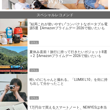
スペシャルレコメンド
“結局これが使いやすい”コンパクトなポータブル電
源5選【Amazonプライムデー 2026で狙いたいも
の】
コラム
夏休み直前！旅行に持って行きたいガジェット8選
＋2【Amazonプライムデー 2026で狙いたいも
の】
コラム
軽いのにちゃんと撮れる。「LUMIX L10」を街に持
ち出して分かったこと
コラム
1万円台で買えるスマートノート、NEWYESは本当