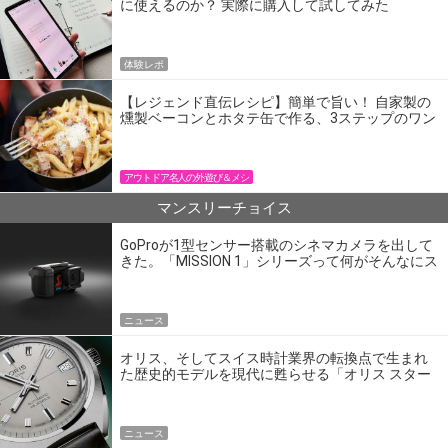
に使えるのか？ 実際に購入して試してみた
体験レポ
【レジェンド直伝レシピ】簡単で旨い！ 自家製の
燻製ベーコンとホタテ缶で作る、3ステップのワン
パン飯
アウトドア名人の外遊び＆メシ
マンスリーチョイス
GoProが1型センサー搭載のシネマカメラを出して
きた。「MISSION 1」シリーズって何がそんなにス
ゴいの？
ニュース
オリス、そしてスイス時計業界の転換点で生まれ
た歴史的モデルを現代に甦らせる「オリス スター
エディション」
ニュース