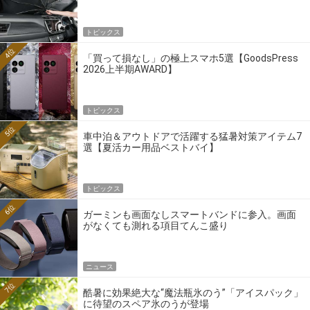
トピックス
4位
「買って損なし」の極上スマホ5選【GoodsPress
2026上半期AWARD】
トピックス
5位
車中泊＆アウトドアで活躍する猛暑対策アイテム7
選【夏活カー用品ベストバイ】
トピックス
6位
ガーミンも画面なしスマートバンドに参入。画面
がなくても測れる項目てんこ盛り
ニュース
7位
酷暑に効果絶大な“魔法瓶氷のう”「アイスパック」
に待望のスペア氷のうが登場