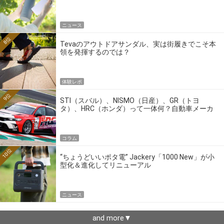
ニュース
8位
Tevaのアウトドアサンダル、実は街履きでこそ本
領を発揮するのでは？
体験レポ
9位
STI（スバル）、NISMO（日産）、GR（トヨ
タ）、HRC（ホンダ）って一体何？自動車メーカ
ーの4大ワークスブランドを探る
コラム
10位
“ちょうどいいポタ電” Jackery「1000 New」が小
型化＆進化してリニューアル
ニュース
and more▼