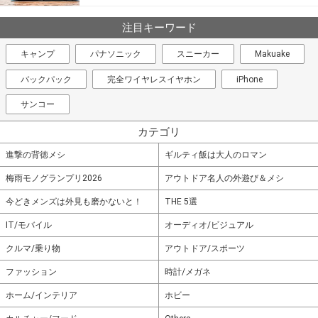
注目キーワード
キャンプ
パナソニック
スニーカー
Makuake
バックパック
完全ワイヤレスイヤホン
iPhone
サンコー
カテゴリ
進撃の背徳メシ
ギルティ飯は大人のロマン
梅雨モノグランプリ2026
アウトドア名人の外遊び＆メシ
今どきメンズは外見も磨かないと！
THE 5選
IT/モバイル
オーディオ/ビジュアル
クルマ/乗り物
アウトドア/スポーツ
ファッション
時計/メガネ
ホーム/インテリア
ホビー