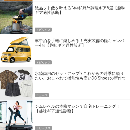
絶品ソト飯を叶える“本格”野外調理ギア5選【趣味
ギア適性診断】
トピックス
車中泊を手軽に楽しめる！充実装備の軽キャンパ
ー4台【趣味ギア適性診断】
トピックス
水陸両用のセットアップ!? これからの時季に頼り
たい、おしゃれで機能性も高いDC Shoesの新作ウ
エア
ニュース
ジムレベルの本格マシンで自宅トレーニング！
【趣味ギア適性診断】
トピックス