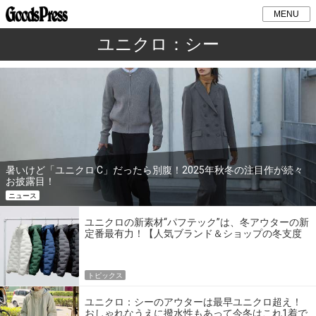
MENU
ユニクロ：シー
暑いけど「ユニクロ C」だったら別腹！2025年秋冬の注目作が続々
お披露目！
ニュース
ユニクロの新素材“パフテック”は、冬アウターの新
定番最有力！【人気ブランド＆ショップの冬支度
BEST BUY】
トピックス
ユニクロ：シーのアウターは最早ユニクロ超え！
おしゃれなうえに撥水性もあって今冬はこれ1着で