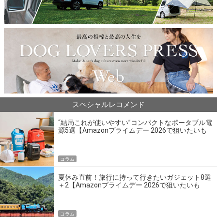
スペシャルレコメンド
“結局これが使いやすい”コンパクトなポータブル電
源5選【Amazonプライムデー 2026で狙いたいも
の】
コラム
夏休み直前！旅行に持って行きたいガジェット8選
＋2【Amazonプライムデー 2026で狙いたいも
の】
コラム