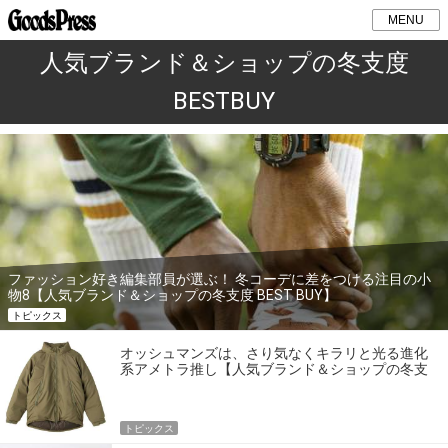
MENU
人気ブランド＆ショップの冬支度
BESTBUY
ファッション好き編集部員が選ぶ！ 冬コーデに差をつける注目の小
物8【人気ブランド＆ショップの冬支度 BEST BUY】
トピックス
オッシュマンズは、さり気なくキラリと光る進化
系アメトラ推し【人気ブランド＆ショップの冬支
度 BEST BUY】
トピックス