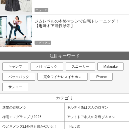
ニュース
ジムレベルの本格マシンで自宅トレーニング！
【趣味ギア適性診断】
トピックス
注目キーワード
キャンプ
パナソニック
スニーカー
Makuake
バックパック
完全ワイヤレスイヤホン
iPhone
サンコー
カテゴリ
進撃の背徳メシ
ギルティ飯は大人のロマン
梅雨モノグランプリ2026
アウトドア名人の外遊び＆メシ
今どきメンズは外見も磨かないと！
THE 5選