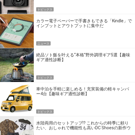
トピックス
カラー電子ペーパーで手書きもできる「Kindle」で
インプットとアウトプットに集中だ
ニュース
絶品ソト飯を叶える“本格”野外調理ギア5選【趣味
ギア適性診断】
トピックス
車中泊を手軽に楽しめる！充実装備の軽キャンパ
ー4台【趣味ギア適性診断】
トピックス
水陸両用のセットアップ!? これからの時季に頼り
たい、おしゃれで機能性も高いDC Shoesの新作ウ
エア