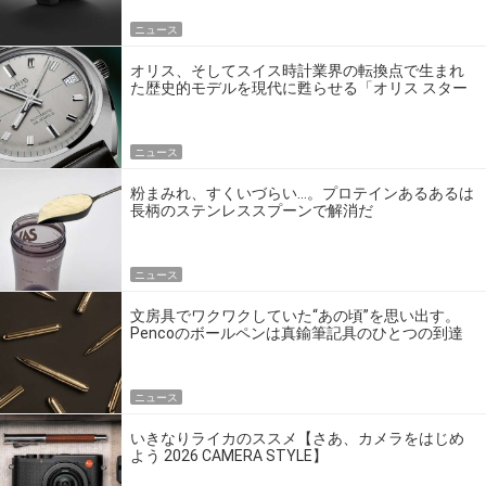
ニュース
オリス、そしてスイス時計業界の転換点で生まれ
た歴史的モデルを現代に甦らせる「オリス スター
エディション」
ニュース
粉まみれ、すくいづらい…。プロテインあるあるは
長柄のステンレススプーンで解消だ
ニュース
文房具でワクワクしていた“あの頃”を思い出す。
Pencoのボールペンは真鍮筆記具のひとつの到達
点だ
ニュース
いきなりライカのススメ【さあ、カメラをはじめ
よう 2026 CAMERA STYLE】