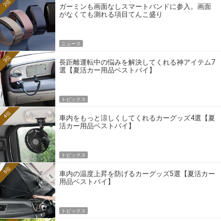
2位
ガーミンも画面なしスマートバンドに参入。画面
がなくても測れる項目てんこ盛り
ニュース
3位
長距離運転中の悩みを解決してくれる神アイテム7
選【夏活カー用品ベストバイ】
トピックス
4位
車内をもっと涼しくしてくれるカーグッズ4選【夏
活カー用品ベストバイ】
トピックス
5位
車内の温度上昇を防げるカーグッズ5選【夏活カー
用品ベストバイ】
トピックス