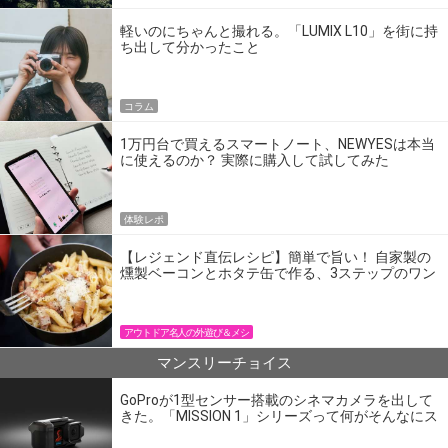
軽いのにちゃんと撮れる。「LUMIX L10」を街に持
ち出して分かったこと
コラム
1万円台で買えるスマートノート、NEWYESは本当
に使えるのか？ 実際に購入して試してみた
体験レポ
【レジェンド直伝レシピ】簡単で旨い！ 自家製の
燻製ベーコンとホタテ缶で作る、3ステップのワン
パン飯
アウトドア名人の外遊び＆メシ
マンスリーチョイス
GoProが1型センサー搭載のシネマカメラを出して
きた。「MISSION 1」シリーズって何がそんなにス
ゴいの？