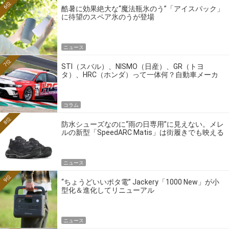
6位
酷暑に効果絶大な“魔法瓶氷のう”「アイスパック」
に待望のスペア氷のうが登場
ニュース
7位
STI（スバル）、NISMO（日産）、GR（トヨ
タ）、HRC（ホンダ）って一体何？自動車メーカ
ーの4大ワークスブランドを探る
コラム
8位
防水シューズなのに“雨の日専用”に見えない。メレ
ルの新型「SpeedARC Matis」は街履きでも映える
ニュース
9位
“ちょうどいいポタ電” Jackery「1000 New」が小
型化＆進化してリニューアル
ニュース