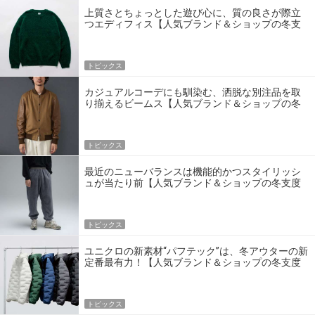
上質さとちょっとした遊び心に、質の良さが際立
つエディフィス【人気ブランド＆ショップの冬支
度 BEST BUY】
トピックス
カジュアルコーデにも馴染む、洒脱な別注品を取
り揃えるビームス【人気ブランド＆ショップの冬
支度 BEST BUY】
トピックス
最近のニューバランスは機能的かつスタイリッシ
ュが当たり前【人気ブランド＆ショップの冬支度
BEST BUY】
トピックス
ユニクロの新素材“パフテック”は、冬アウターの新
定番最有力！【人気ブランド＆ショップの冬支度
BEST BUY】
トピックス