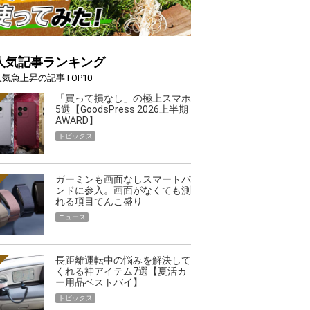
人気記事ランキング
人気急上昇の記事TOP10
「買って損なし」の極上スマホ
5選【GoodsPress 2026上半期
AWARD】
トピックス
ガーミンも画面なしスマートバ
ンドに参入。画面がなくても測
れる項目てんこ盛り
ニュース
長距離運転中の悩みを解決して
くれる神アイテム7選【夏活カ
ー用品ベストバイ】
トピックス