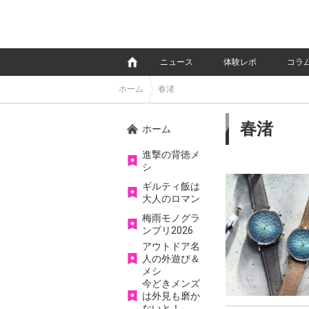
e
ニュース
体験レポ
コラ
ホーム
春渚
春渚
ホーム
進撃の背徳メ
シ
ギルティ飯は
大人のロマン
梅雨モノグラ
ンプリ2026
アウトドア名
人の外遊び＆
メシ
今どきメンズ
は外見も磨か
ないと！