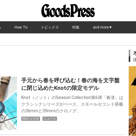
ム
How To
トピックス
特集
and more▼
手元から春を呼び込む！春の海を文字盤
に閉じ込めたKnotの限定モデル
Knot（ノット）のSeason Collection第6弾「春渚」は
クラシックシリーズがベース。スモールセコンド搭載
の36mmと39mmのクロノグ…
時計/メガネ
ニュース