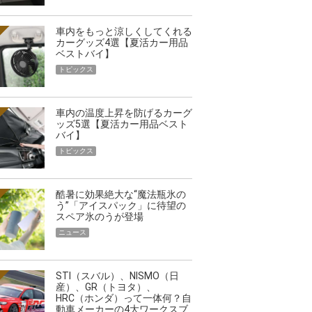
車内をもっと涼しくしてくれる
カーグッズ4選【夏活カー用品
ベストバイ】
トピックス
車内の温度上昇を防げるカーグ
ッズ5選【夏活カー用品ベスト
バイ】
トピックス
酷暑に効果絶大な“魔法瓶氷の
う”「アイスパック」に待望の
スペア氷のうが登場
ニュース
STI（スバル）、NISMO（日
産）、GR（トヨタ）、
HRC（ホンダ）って一体何？自
動車メーカーの4大ワークスブ