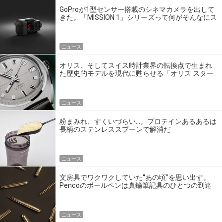
GoProが1型センサー搭載のシネマカメラを出して
きた。「MISSION 1」シリーズって何がそんなにス
ゴいの？
ニュース
オリス、そしてスイス時計業界の転換点で生まれ
た歴史的モデルを現代に甦らせる「オリス スター
エディション」
ニュース
粉まみれ、すくいづらい…。プロテインあるあるは
長柄のステンレススプーンで解消だ
ニュース
文房具でワクワクしていた“あの頃”を思い出す。
Pencoのボールペンは真鍮筆記具のひとつの到達
点だ
ニュース