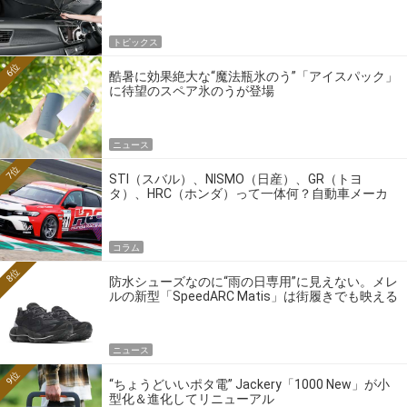
トピックス
6位
酷暑に効果絶大な“魔法瓶氷のう”「アイスパック」
に待望のスペア氷のうが登場
ニュース
7位
STI（スバル）、NISMO（日産）、GR（トヨ
タ）、HRC（ホンダ）って一体何？自動車メーカ
ーの4大ワークスブランドを探る
コラム
8位
防水シューズなのに“雨の日専用”に見えない。メレ
ルの新型「SpeedARC Matis」は街履きでも映える
ニュース
9位
“ちょうどいいポタ電” Jackery「1000 New」が小
型化＆進化してリニューアル