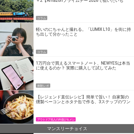
＋2【Amazonプライムデー 2026で狙いたいも
の】
コラム
軽いのにちゃんと撮れる。「LUMIX L10」を街に持
ち出して分かったこと
コラム
1万円台で買えるスマートノート、NEWYESは本当
に使えるのか？ 実際に購入して試してみた
体験レポ
【レジェンド直伝レシピ】簡単で旨い！ 自家製の
燻製ベーコンとホタテ缶で作る、3ステップのワン
パン飯
アウトドア名人の外遊び＆メシ
マンスリーチョイス