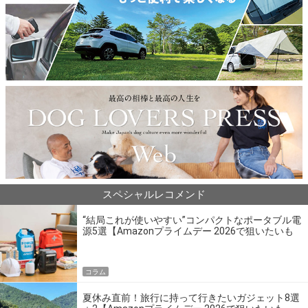
スペシャルレコメンド
“結局これが使いやすい”コンパクトなポータブル電
源5選【Amazonプライムデー 2026で狙いたいも
の】
コラム
夏休み直前！旅行に持って行きたいガジェット8選