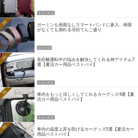
トピックス
2位
ガーミンも画面なしスマートバンドに参入。画面
がなくても測れる項目てんこ盛り
ニュース
3位
長距離運転中の悩みを解決してくれる神アイテム7
選【夏活カー用品ベストバイ】
トピックス
4位
車内をもっと涼しくしてくれるカーグッズ4選【夏
活カー用品ベストバイ】
トピックス
5位
車内の温度上昇を防げるカーグッズ5選【夏活カー
用品ベストバイ】