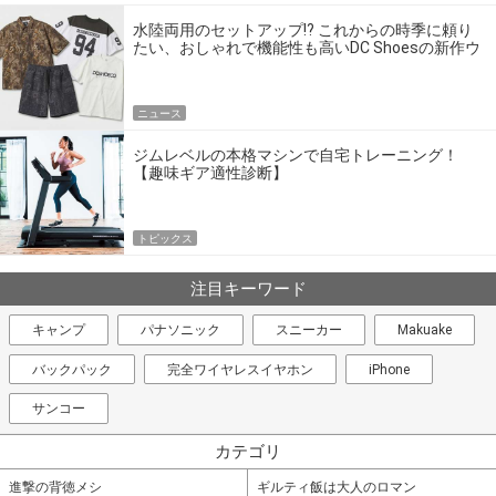
水陸両用のセットアップ!? これからの時季に頼り
たい、おしゃれで機能性も高いDC Shoesの新作ウ
エア
ニュース
ジムレベルの本格マシンで自宅トレーニング！
【趣味ギア適性診断】
トピックス
注目キーワード
キャンプ
パナソニック
スニーカー
Makuake
バックパック
完全ワイヤレスイヤホン
iPhone
サンコー
カテゴリ
進撃の背徳メシ
ギルティ飯は大人のロマン