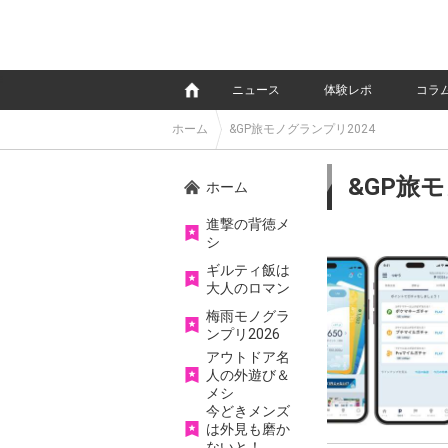
e
ニュース
体験レポ
コラ
ホーム
&GP旅モノグランプリ2024
&GP旅
ホーム
進撃の背徳メ
シ
ギルティ飯は
大人のロマン
梅雨モノグラ
ンプリ2026
アウトドア名
人の外遊び＆
メシ
今どきメンズ
は外見も磨か
ないと！