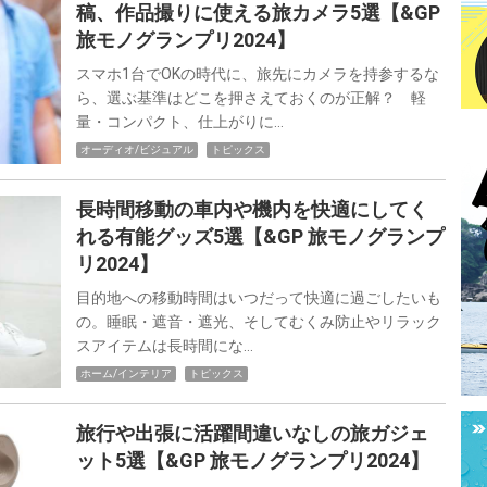
稿、作品撮りに使える旅カメラ5選【&GP
旅モノグランプリ2024】
スマホ1台でOKの時代に、旅先にカメラを持参するな
ら、選ぶ基準はどこを押さえておくのが正解？ 軽
量・コンパクト、仕上がりに…
オーディオ/ビジュアル
トピックス
長時間移動の車内や機内を快適にしてく
れる有能グッズ5選【&GP 旅モノグランプ
リ2024】
目的地への移動時間はいつだって快適に過ごしたいも
の。睡眠・遮音・遮光、そしてむくみ防止やリラック
スアイテムは長時間にな…
ホーム/インテリア
トピックス
旅行や出張に活躍間違いなしの旅ガジェ
ット5選【&GP 旅モノグランプリ2024】