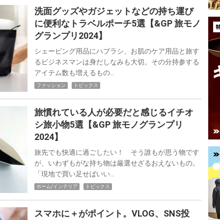
洗面グッズやガジェットなどの持ち運び
に便利なトラベルポーチ5選【&GP 旅モノ
グランプリ2024】
シェービング用品にハブラシ、お肌のケア用品と旅す
るビジネスマンは身だしなみも大切。その分持参する
アイテム数も増えるもの…
ファッション
トピックス
旅慣れている人が必要だと感じるイチオ
シ旅小物5選【&GP 旅モノグランプリ
2024】
旅先でも快適に過ごしたい！ そう誰もが思う物です
が、いわずもがな持ち物は厳選せざるおえないもの。
「現地で買い足せばいい…
ホーム/インテリア
トピックス
スマホに＋がポイント。VLOG、SNS投