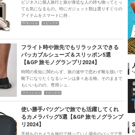
ビジネスに個人旅行と旅が身近な人の持ち物ってとっ
ても気になるもの。特にガジェット類は選りすぐりの
アイテムをスマートに持…
IT/モバイル
トピックス
フライト時や旅先でもリラックスできる
パッカブルシューズ＆スリッポン5選
【&GP 旅モノグランプリ2024】
時間の長短に関わらず、旅の途中で思わず靴を脱いで
靴下になりたくなるシーンは多々ある物。そのままで
もいいものの、専用シュ…
ファッション
トピックス
使い勝手バツグンで旅でも活躍してくれ
るカメラバッグ5選【&GP 旅モノグランプ
リ2024】
G
手持ちのカメラを旅行で持っていく場合のバッグで意