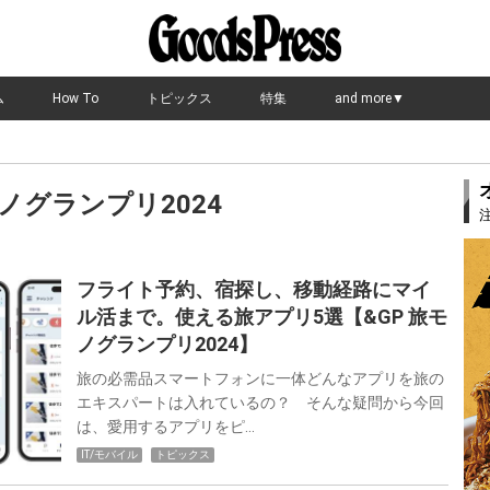
ム
How To
トピックス
特集
and more▼
モノグランプリ2024
フライト予約、宿探し、移動経路にマイ
ル活まで。使える旅アプリ5選【&GP 旅モ
ノグランプリ2024】
旅の必需品スマートフォンに一体どんなアプリを旅の
エキスパートは入れているの？ そんな疑問から今回
は、愛用するアプリをピ…
IT/モバイル
トピックス