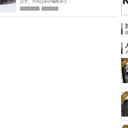
はず。今回は&GP編集部と…
ファッション
トピックス
1位
2位