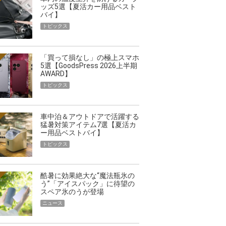
ッズ5選【夏活カー用品ベスト
バイ】
トピックス
「買って損なし」の極上スマホ
5選【GoodsPress 2026上半期
AWARD】
トピックス
車中泊＆アウトドアで活躍する
猛暑対策アイテム7選【夏活カ
ー用品ベストバイ】
トピックス
酷暑に効果絶大な“魔法瓶氷の
う”「アイスパック」に待望の
スペア氷のうが登場
ニュース