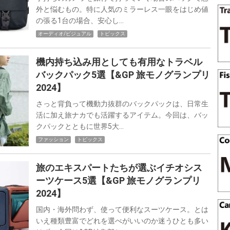
外と悩むもの。特に人気のミラーレス一眼をはじめ値
の張る1台の場合、安心し…
オーディオ/ビジュアル
トピックス
機内持ち込み用としても有用なトラベル
バックパック5選【&GP 旅モノグランプリ
2024】
さっと背負って機動力抜群のバックパックは、日常生
活に加え旅ナカでも活躍するアイテム。今回は、バッ
クパックとともに世界5大…
ファッション
トピックス
旅のエキスパートたちが選ぶイチオシス
ーツケース5選【&GP 旅モノグランプリ
2024】
国内・海外問わず、使って便利なスーツケース。とは
いえ種類豊富でどれを選べがいいのか迷うひとも多い