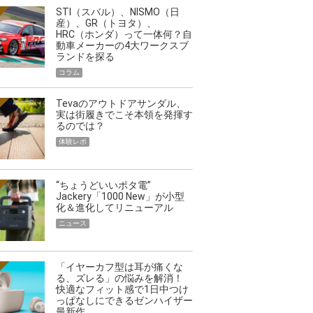
STI（スバル）、NISMO（日
産）、GR（トヨタ）、
HRC（ホンダ）って一体何？自
動車メーカーの4大ワークスブ
ランドを探る
コラム
Tevaのアウトドアサンダル、
実は街履きでこそ本領を発揮す
るのでは？
体験レポ
“ちょうどいいポタ電”
Jackery「1000 New」が小型
化＆進化してリニューアル
ニュース
「イヤーカフ型は耳が痛くな
る、ズレる」の悩みを解消！
快適なフィット感で1日中つけ
っぱなしにできるゼンハイザー
最新作