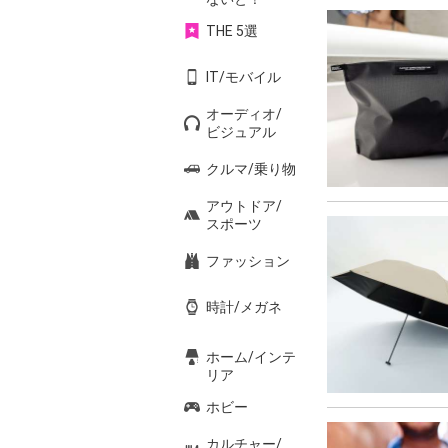
THE 5選
IT/モバイル
オーディオ/
ビジュアル
クルマ/乗り物
アウトドア/
スポーツ
ファッション
時計/メガネ
ホーム/インテ
リア
ホビー
カルチャー/