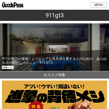
MENU
911gt3
911の魅力が凝縮！よりピュアな道具感を愛する人のための、あらゆ
る点が特別なポルシェ「911 GT3」
体験レポ
オススメ特集