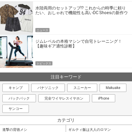
水陸両用のセットアップ!? これからの時季に頼り
たい、おしゃれで機能性も高いDC Shoesの新作ウ
エア
ニュース
ジムレベルの本格マシンで自宅トレーニング！
【趣味ギア適性診断】
トピックス
注目キーワード
キャンプ
パナソニック
スニーカー
Makuake
バックパック
完全ワイヤレスイヤホン
iPhone
サンコー
カテゴリ
進撃の背徳メシ
ギルティ飯は大人のロマン