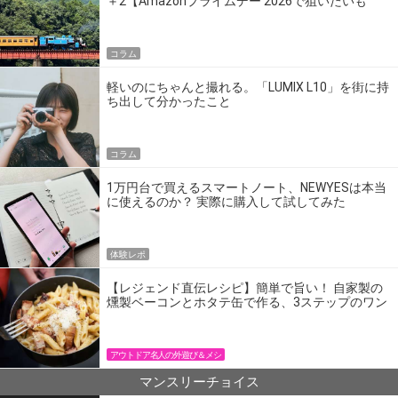
＋2【Amazonプライムデー 2026で狙いたいも
の】
コラム
軽いのにちゃんと撮れる。「LUMIX L10」を街に持
ち出して分かったこと
コラム
1万円台で買えるスマートノート、NEWYESは本当
に使えるのか？ 実際に購入して試してみた
体験レポ
【レジェンド直伝レシピ】簡単で旨い！ 自家製の
燻製ベーコンとホタテ缶で作る、3ステップのワン
パン飯
アウトドア名人の外遊び＆メシ
マンスリーチョイス