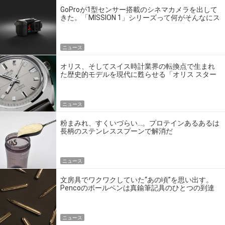
GoProが1型センサー搭載のシネマカメラを出して
きた。「MISSION 1」シリーズって何がそんなにス
ゴいの？
ニュース
オリス、そしてスイス時計業界の転換点で生まれ
た歴史的モデルを現代に甦らせる「オリス スター
エディション」
ニュース
粉まみれ、すくいづらい…。プロテインあるあるは
長柄のステンレススプーンで解消だ
ニュース
文房具でワクワクしていた“あの頃”を思い出す。
Pencoのボールペンは真鍮筆記具のひとつの到達
点だ
ニュース