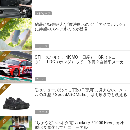
トピックス
6位
酷暑に効果絶大な“魔法瓶氷のう”「アイスパック」
に待望のスペア氷のうが登場
ニュース
7位
STI（スバル）、NISMO（日産）、GR（トヨ
タ）、HRC（ホンダ）って一体何？自動車メーカ
ーの4大ワークスブランドを探る
コラム
8位
防水シューズなのに“雨の日専用”に見えない。メレ
ルの新型「SpeedARC Matis」は街履きでも映える
ニュース
9位
“ちょうどいいポタ電” Jackery「1000 New」が小
型化＆進化してリニューアル