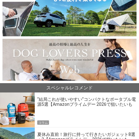
スペシャルレコメンド
“結局これが使いやすい”コンパクトなポータブル電
源5選【Amazonプライムデー 2026で狙いたいも
の】
コラム
夏休み直前！旅行に持って行きたいガジェット8選