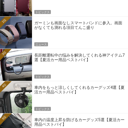
トピックス
2位
ガーミンも画面なしスマートバンドに参入。画面
がなくても測れる項目てんこ盛り
ニュース
3位
長距離運転中の悩みを解決してくれる神アイテム7
選【夏活カー用品ベストバイ】
トピックス
4位
車内をもっと涼しくしてくれるカーグッズ4選【夏
活カー用品ベストバイ】
トピックス
5位
車内の温度上昇を防げるカーグッズ5選【夏活カー
用品ベストバイ】