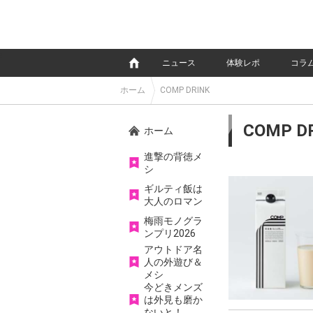
e
ニュース
体験レポ
コラ
ホーム
COMP DRINK
COMP D
ホーム
進撃の背徳メ
シ
ギルティ飯は
大人のロマン
梅雨モノグラ
ンプリ2026
アウトドア名
人の外遊び＆
メシ
今どきメンズ
は外見も磨か
ないと！