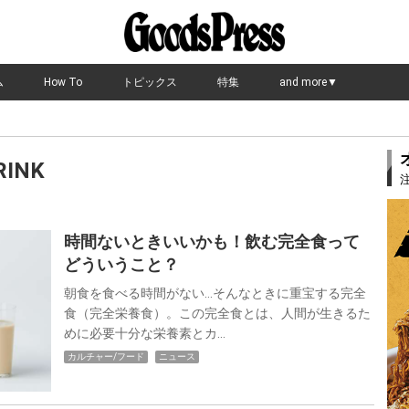
ム
How To
トピックス
特集
and more▼
RINK
時間ないときいいかも！飲む完全食って
どういうこと？
朝食を食べる時間がない…そんなときに重宝する完全
食（完全栄養食）。この完全食とは、人間が生きるた
めに必要十分な栄養素とカ…
カルチャー/フード
ニュース