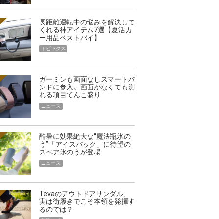
長距離運転中の悩みを解決して
くれる神アイテム7選【夏活カ
ー用品ベストバイ】
トピックス
ガーミンも画面なしスマートバ
ンドに参入。画面がなくても測
れる項目てんこ盛り
ニュース
酷暑に効果絶大な“魔法瓶氷の
う”「アイスパック」に待望の
スペア氷のうが登場
ニュース
Tevaのアウトドアサンダル、
実は街履きでこそ本領を発揮す
るのでは？