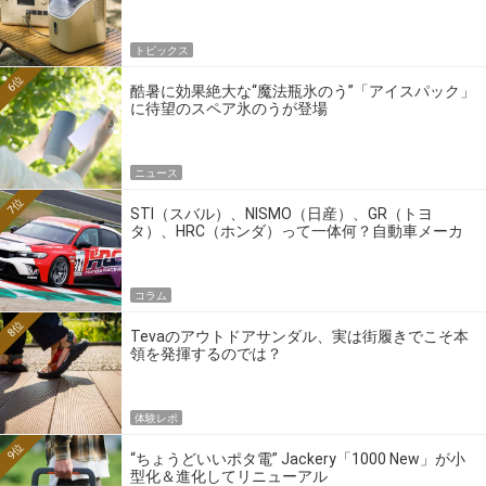
トピックス
6位
酷暑に効果絶大な“魔法瓶氷のう”「アイスパック」
に待望のスペア氷のうが登場
ニュース
7位
STI（スバル）、NISMO（日産）、GR（トヨ
タ）、HRC（ホンダ）って一体何？自動車メーカ
ーの4大ワークスブランドを探る
コラム
8位
Tevaのアウトドアサンダル、実は街履きでこそ本
領を発揮するのでは？
体験レポ
9位
“ちょうどいいポタ電” Jackery「1000 New」が小
型化＆進化してリニューアル