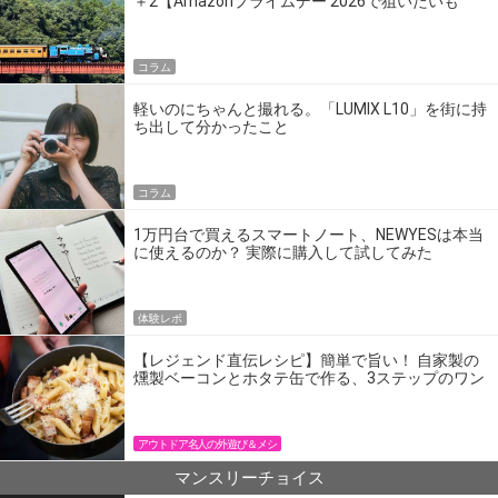
＋2【Amazonプライムデー 2026で狙いたいも
の】
コラム
軽いのにちゃんと撮れる。「LUMIX L10」を街に持
ち出して分かったこと
コラム
1万円台で買えるスマートノート、NEWYESは本当
に使えるのか？ 実際に購入して試してみた
体験レポ
【レジェンド直伝レシピ】簡単で旨い！ 自家製の
燻製ベーコンとホタテ缶で作る、3ステップのワン
パン飯
アウトドア名人の外遊び＆メシ
マンスリーチョイス