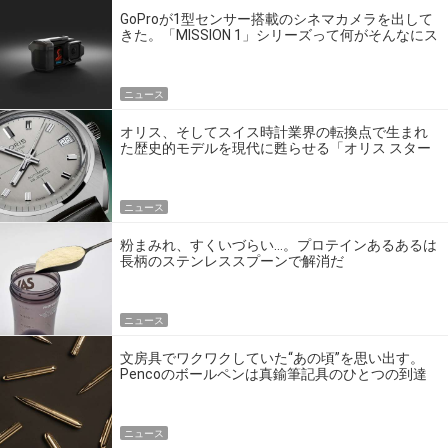
GoProが1型センサー搭載のシネマカメラを出して
きた。「MISSION 1」シリーズって何がそんなにス
ゴいの？
ニュース
オリス、そしてスイス時計業界の転換点で生まれ
た歴史的モデルを現代に甦らせる「オリス スター
エディション」
ニュース
粉まみれ、すくいづらい…。プロテインあるあるは
長柄のステンレススプーンで解消だ
ニュース
文房具でワクワクしていた“あの頃”を思い出す。
Pencoのボールペンは真鍮筆記具のひとつの到達
点だ
ニュース