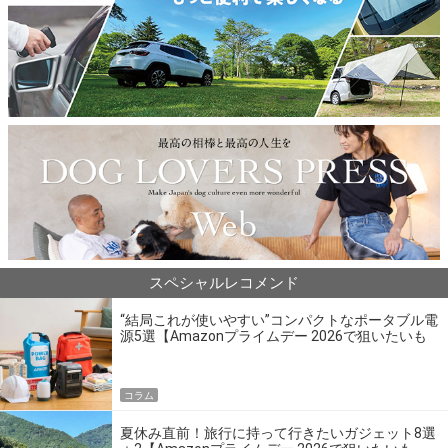
スペシャルレコメンド
“結局これが使いやすい”コンパクトなポータブル電
源5選【Amazonプライムデー 2026で狙いたいも
の】
コラム
夏休み直前！旅行に持って行きたいガジェット8選