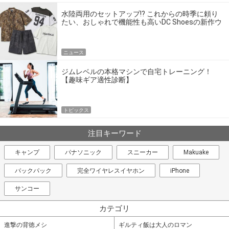
水陸両用のセットアップ!? これからの時季に頼り
たい、おしゃれで機能性も高いDC Shoesの新作ウ
エア
ニュース
ジムレベルの本格マシンで自宅トレーニング！
【趣味ギア適性診断】
トピックス
注目キーワード
キャンプ
パナソニック
スニーカー
Makuake
バックパック
完全ワイヤレスイヤホン
iPhone
サンコー
カテゴリ
進撃の背徳メシ
ギルティ飯は大人のロマン