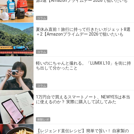
源5選【Amazonプライムデー 2026で狙いたいも
の】
コラム
夏休み直前！旅行に持って行きたいガジェット8選
＋2【Amazonプライムデー 2026で狙いたいも
の】
コラム
軽いのにちゃんと撮れる。「LUMIX L10」を街に持
ち出して分かったこと
コラム
1万円台で買えるスマートノート、NEWYESは本当
に使えるのか？ 実際に購入して試してみた
体験レポ
【レジェンド直伝レシピ】簡単で旨い！ 自家製の