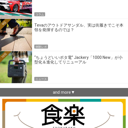
ーの4大ワークスブランドを探る
コラム
9位
Tevaのアウトドアサンダル、実は街履きでこそ本
領を発揮するのでは？
体験レポ
10位
“ちょうどいいポタ電” Jackery「1000 New」が小
型化＆進化してリニューアル
ニュース
and more▼