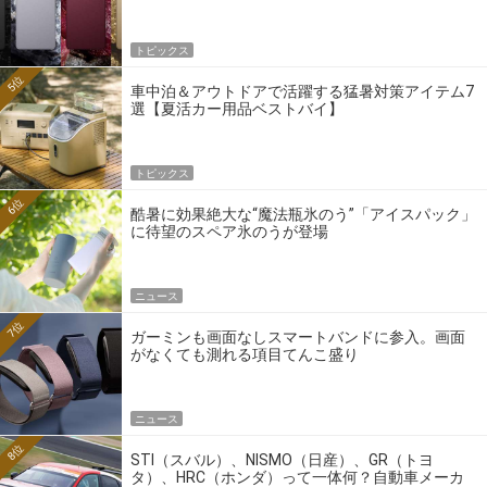
トピックス
5位
車中泊＆アウトドアで活躍する猛暑対策アイテム7
選【夏活カー用品ベストバイ】
トピックス
6位
酷暑に効果絶大な“魔法瓶氷のう”「アイスパック」
に待望のスペア氷のうが登場
ニュース
7位
ガーミンも画面なしスマートバンドに参入。画面
がなくても測れる項目てんこ盛り
ニュース
8位
STI（スバル）、NISMO（日産）、GR（トヨ
タ）、HRC（ホンダ）って一体何？自動車メーカ