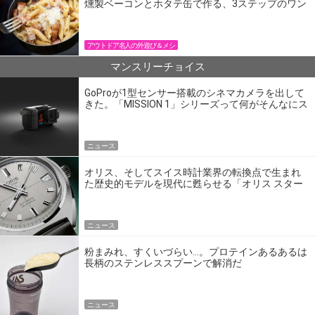
燻製ベーコンとホタテ缶で作る、3ステップのワン
パン飯
アウトドア名人の外遊び＆メシ
マンスリーチョイス
GoProが1型センサー搭載のシネマカメラを出して
きた。「MISSION 1」シリーズって何がそんなにス
ゴいの？
ニュース
オリス、そしてスイス時計業界の転換点で生まれ
た歴史的モデルを現代に甦らせる「オリス スター
エディション」
ニュース
粉まみれ、すくいづらい…。プロテインあるあるは
長柄のステンレススプーンで解消だ
ニュース