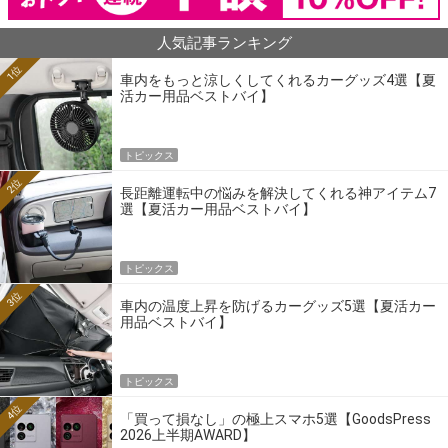
人気記事ランキング
1位
車内をもっと涼しくしてくれるカーグッズ4選【夏
活カー用品ベストバイ】
トピックス
2位
長距離運転中の悩みを解決してくれる神アイテム7
選【夏活カー用品ベストバイ】
トピックス
3位
車内の温度上昇を防げるカーグッズ5選【夏活カー
用品ベストバイ】
トピックス
4位
「買って損なし」の極上スマホ5選【GoodsPress
2026上半期AWARD】