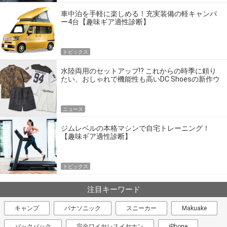
車中泊を手軽に楽しめる！充実装備の軽キャンパ
ー4台【趣味ギア適性診断】
トピックス
水陸両用のセットアップ!? これからの時季に頼り
たい、おしゃれで機能性も高いDC Shoesの新作ウ
エア
ニュース
ジムレベルの本格マシンで自宅トレーニング！
【趣味ギア適性診断】
トピックス
注目キーワード
キャンプ
パナソニック
スニーカー
Makuake
バックパック
完全ワイヤレスイヤホン
iPhone