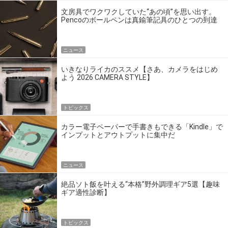
文房具でワクワクしていた“あの頃”を思い出す。
Pencoのボールペンは真鍮筆記具のひとつの到達
点だ
ニュース
いきなりライカのススメ【さあ、カメラをはじめ
よう 2026 CAMERA STYLE】
トピックス
カラー電子ペーパーで手書きもできる「Kindle」で
インプットとアウトプットに集中だ
ニュース
絶品ソト飯を叶える“本格”野外調理ギア5選【趣味
ギア適性診断】
トピックス