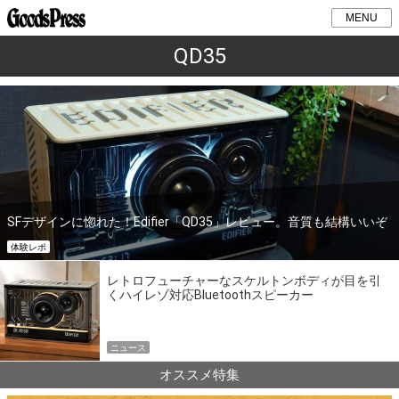
MENU
QD35
SFデザインに惚れた！Edifier「QD35」レビュー。音質も結構いいぞ
体験レポ
レトロフューチャーなスケルトンボディが目を引
くハイレゾ対応Bluetoothスピーカー
ニュース
オススメ特集