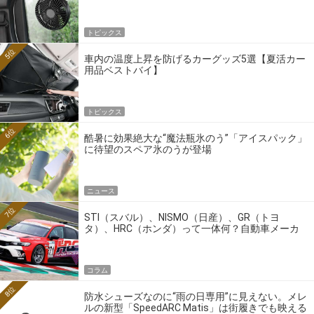
トピックス
5位
車内の温度上昇を防げるカーグッズ5選【夏活カー
用品ベストバイ】
トピックス
6位
酷暑に効果絶大な“魔法瓶氷のう”「アイスパック」
に待望のスペア氷のうが登場
ニュース
7位
STI（スバル）、NISMO（日産）、GR（トヨ
タ）、HRC（ホンダ）って一体何？自動車メーカ
ーの4大ワークスブランドを探る
コラム
8位
防水シューズなのに“雨の日専用”に見えない。メレ
ルの新型「SpeedARC Matis」は街履きでも映える