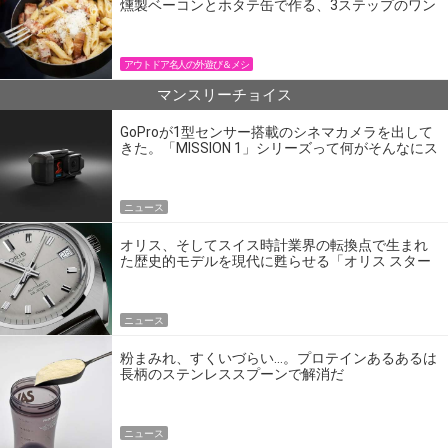
燻製ベーコンとホタテ缶で作る、3ステップのワン
パン飯
アウトドア名人の外遊び＆メシ
マンスリーチョイス
GoProが1型センサー搭載のシネマカメラを出して
きた。「MISSION 1」シリーズって何がそんなにス
ゴいの？
ニュース
オリス、そしてスイス時計業界の転換点で生まれ
た歴史的モデルを現代に甦らせる「オリス スター
エディション」
ニュース
粉まみれ、すくいづらい…。プロテインあるあるは
長柄のステンレススプーンで解消だ
ニュース