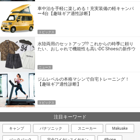
車中泊を手軽に楽しめる！充実装備の軽キャンパ
ー4台【趣味ギア適性診断】
トピックス
水陸両用のセットアップ!? これからの時季に頼り
たい、おしゃれで機能性も高いDC Shoesの新作ウ
エア
ニュース
ジムレベルの本格マシンで自宅トレーニング！
【趣味ギア適性診断】
トピックス
注目キーワード
キャンプ
パナソニック
スニーカー
Makuake
バックパック
完全ワイヤレスイヤホン
iPhone