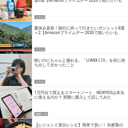
源5選【Amazonプライムデー 2026で狙いたいも
の】
コラム
夏休み直前！旅行に持って行きたいガジェット8選
＋2【Amazonプライムデー 2026で狙いたいも
の】
コラム
軽いのにちゃんと撮れる。「LUMIX L10」を街に持
ち出して分かったこと
コラム
1万円台で買えるスマートノート、NEWYESは本当
に使えるのか？ 実際に購入して試してみた
体験レポ
【レジェンド直伝レシピ】簡単で旨い！ 自家製の