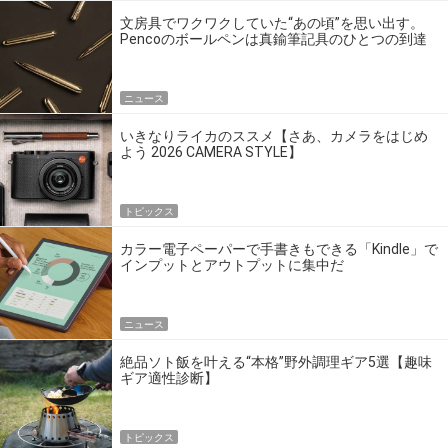
文房具でワクワクしていた“あの頃”を思い出す。
Pencoのボールペンは真鍮筆記具のひとつの到達
点だ
ニュース
いきなりライカのススメ【さあ、カメラをはじめ
よう 2026 CAMERA STYLE】
トピックス
カラー電子ペーパーで手書きもできる「Kindle」で
インプットとアウトプットに集中だ
ニュース
絶品ソト飯を叶える“本格”野外調理ギア5選【趣味
ギア適性診断】
トピックス