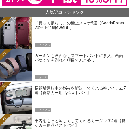
人気記事ランキング
1位
「買って損なし」の極上スマホ5選【GoodsPress
2026上半期AWARD】
トピックス
2位
ガーミンも画面なしスマートバンドに参入。画面
がなくても測れる項目てんこ盛り
ニュース
3位
長距離運転中の悩みを解決してくれる神アイテム7
選【夏活カー用品ベストバイ】
トピックス
4位
車内をもっと涼しくしてくれるカーグッズ4選【夏
活カー用品ベストバイ】